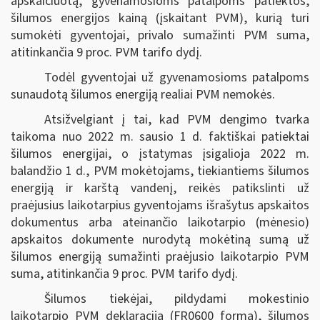
apskaičiuotą, gyvenamosioms patalpoms patiektos,
šilumos energijos kainą (įskaitant PVM), kurią turi
sumokėti gyventojai, privalo sumažinti PVM suma,
atitinkančia 9 proc. PVM tarifo dydį.
Todėl gyventojai už gyvenamosioms patalpoms
sunaudotą šilumos energiją realiai PVM nemokės.
Atsižvelgiant į tai, kad PVM dengimo tvarka
taikoma nuo 2022 m. sausio 1 d. faktiškai patiektai
šilumos energijai, o įstatymas įsigalioja 2022 m.
balandžio 1 d., PVM mokėtojams, tiekiantiems šilumos
energiją ir karštą vandenį, reikės patikslinti už
praėjusius laikotarpius gyventojams išrašytus apskaitos
dokumentus arba ateinančio laikotarpio (mėnesio)
apskaitos dokumente nurodytą mokėtiną sumą už
šilumos energiją sumažinti praėjusio laikotarpio PVM
suma, atitinkančia 9 proc. PVM tarifo dydį.
Šilumos tiekėjai, pildydami mokestinio
laikotarpio PVM deklaraciją (FR0600 forma), šilumos