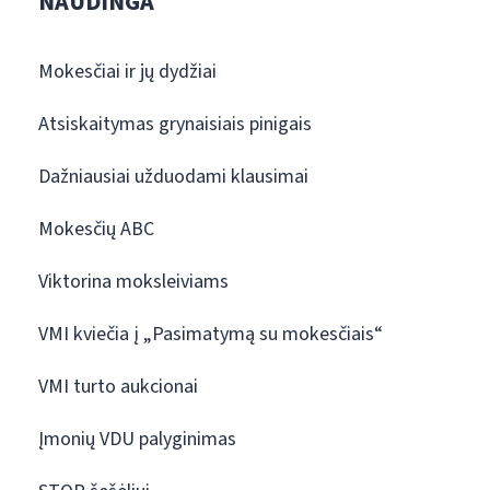
NAUDINGA
Mokesčiai ir jų dydžiai
Atsiskaitymas grynaisiais pinigais
Dažniausiai užduodami klausimai
Mokesčių ABC
Viktorina moksleiviams
VMI kviečia į „Pasimatymą su mokesčiais“
VMI turto aukcionai
Įmonių VDU palyginimas