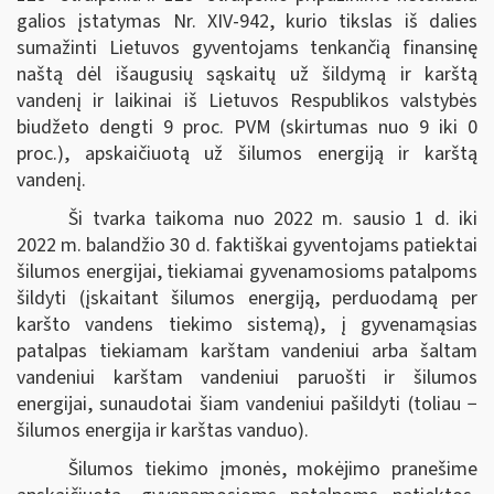
galios įstatymas Nr. XIV-942, kurio tikslas iš dalies
sumažinti Lietuvos gyventojams tenkančią finansinę
naštą dėl išaugusių sąskaitų už šildymą ir karštą
vandenį ir laikinai iš Lietuvos Respublikos valstybės
biudžeto dengti 9 proc. PVM (skirtumas nuo 9 iki 0
proc.), apskaičiuotą už šilumos energiją ir karštą
vandenį.
Ši tvarka taikoma nuo 2022 m. sausio 1 d. iki
2022 m. balandžio 30 d. faktiškai gyventojams patiektai
šilumos energijai, tiekiamai gyvenamosioms patalpoms
šildyti (įskaitant šilumos energiją, perduodamą per
karšto vandens tiekimo sistemą), į gyvenamąsias
patalpas tiekiamam karštam vandeniui arba šaltam
vandeniui karštam vandeniui paruošti ir šilumos
energijai, sunaudotai šiam vandeniui pašildyti (toliau −
šilumos energija ir karštas vanduo).
Šilumos tiekimo įmonės, mokėjimo pranešime