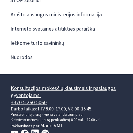
STOP šešėliui
Krašto apsaugos ministerijos informacija
Interneto svetainės atitikties paraiška
Ieškome turto savininkų
Nuorodos
Konsultacijos mokesčių klausimais ir paslaugos
gyventojams:
+370 5 260 5060
Darbo laikas: I-IV 8.00-17.00, V 8.00-15.45.
Prieššventinę dieną - viena valanda trumpiau.
Kiekvieno mėnesio antrą penktadienį 8.00 val. - 12.00 val.
Mano VMI
Paklausimas per