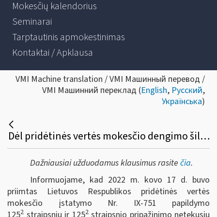
Mokesčių kalendorius
Seminarai
Tarptautinis apmokestinimas
Kontaktai / Apklausa
VMI Machine translation / VMI Машинный перевод /
VMI Машинний переклад (
English
,
Русский
,
Українська
)
Dėl pridėtinės vertės mokesčio dengimo šilumos energijai ir karštam vandeniui iš valstybės biudžeto
Dažniausiai užduodamus klausimus rasite
čia
.
Informuojame, kad 2022 m. kovo 17 d. buvo
priimtas Lietuvos Respublikos pridėtinės vertės
mokesčio įstatymo Nr. IX-751 papildymo
2
2
125
straipsniu ir 125
straipsnio pripažinimo netekusiu