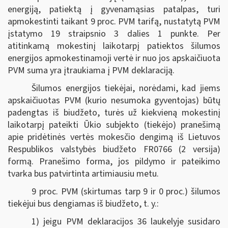
energiją, patiektą į gyvenamąsias patalpas, turi
apmokestinti taikant 9 proc. PVM tarifą, nustatytą PVM
įstatymo 19 straipsnio 3 dalies 1 punkte. Per
atitinkamą mokestinį laikotarpį patiektos šilumos
energijos apmokestinamoji vertė ir nuo jos apskaičiuota
PVM suma yra įtraukiama į PVM deklaraciją.
Šilumos energijos tiekėjai, norėdami, kad jiems
apskaičiuotas PVM (kurio nesumoka gyventojas) būtų
padengtas iš biudžeto, turės už kiekvieną mokestinį
laikotarpį pateikti Ūkio subjekto (tiekėjo) pranešimą
apie pridėtinės vertės mokesčio dengimą iš Lietuvos
Respublikos valstybės biudžeto FR0766 (2 versija)
formą. Pranešimo forma, jos pildymo ir pateikimo
tvarka bus patvirtinta artimiausiu metu.
9 proc. PVM (skirtumas tarp 9 ir 0 proc.) šilumos
tiekėjui bus dengiamas iš biudžeto, t. y.:
1) jeigu PVM deklaracijos 36 laukelyje susidaro