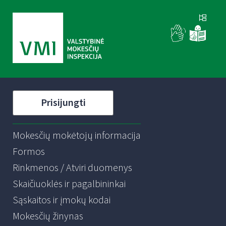
Prisijungti
Mokesčių mokėtojų informacija
Formos
Rinkmenos / Atviri duomenys
Skaičiuoklės ir pagalbininkai
Sąskaitos ir įmokų kodai
Mokesčių žinynas