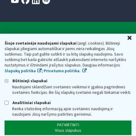
Valstybinė mokesčių inspekcija prie Lietuvos
U
Respublikos finansų ministerijos
Šioje svetainėje naudojami slapukai
(angl. cookies). Būtinieji
slapukai įdiegiami automatiškai ir jiems nėra reikalingas Jūsų
Biudžetinė įstaiga. Juridinio asmens kodas — 188659752,
sutikimas. Taip pat galite sutikti ir su kitų slapukų naudojimu. Savo
adresas: Vasario 16-osios g. 14, 01107 Vilnius, Lietuva, el.paštas:
sutikimą bet kada galėsite atšaukti pakeisdami interneto naršyklės
vmi@vmi.lt
, E. pristatymo dėžutės adresas 188659752
nustatymus ir ištrindami įrašytus slapukus. Daugiau informacijos
Duomenys apie Valstybinę mokesčių inspekciją prie Lietuvos
Slapukų politika
;
Privatumo politika.
Respublikos finansų ministerijos kaupiami ir saugomi Juridinių
asmenų registre
Būtinieji slapukai
Naudojami sklandžiam svetainės veikimui ir įgalina pagrindines
svetainės funkcijas. Be šių slapukų svetainė negali tinkamai veikti.
Analitiniai slapukai
Renka statistinę informaciją apie svetainės naudojimą ir
naudojami Jūsų naršymo patirties gerinimui.
PATVIRTINTI
Visus slapukus