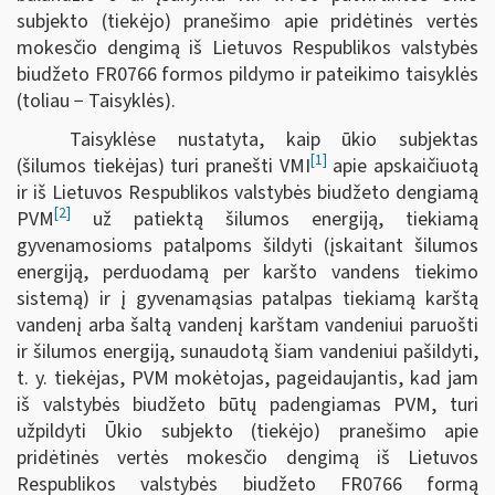
subjekto (tiekėjo) pranešimo apie pridėtinės vertės
mokesčio dengimą iš Lietuvos Respublikos valstybės
biudžeto FR0766 formos pildymo ir pateikimo taisyklės
(toliau − Taisyklės).
Taisyklėse nustatyta, kaip ūkio subjektas
[1]
(šilumos tiekėjas) turi pranešti VMI
apie apskaičiuotą
ir iš Lietuvos Respublikos valstybės biudžeto dengiamą
[2]
PVM
už patiektą šilumos energiją, tiekiamą
gyvenamosioms patalpoms šildyti (įskaitant šilumos
energiją, perduodamą per karšto vandens tiekimo
sistemą) ir į gyvenamąsias patalpas tiekiamą karštą
vandenį arba šaltą vandenį karštam vandeniui paruošti
ir šilumos energiją, sunaudotą šiam vandeniui pašildyti,
t. y. tiekėjas, PVM mokėtojas, pageidaujantis, kad jam
iš valstybės biudžeto būtų padengiamas PVM, turi
užpildyti Ūkio subjekto (tiekėjo) pranešimo apie
pridėtinės vertės mokesčio dengimą iš Lietuvos
Respublikos valstybės biudžeto FR0766 formą