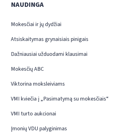
NAUDINGA
Mokesčiai ir jų dydžiai
Atsiskaitymas grynaisiais pinigais
Dažniausiai užduodami klausimai
Mokesčių ABC
Viktorina moksleiviams
VMI kviečia į „Pasimatymą su mokesčiais“
VMI turto aukcionai
Įmonių VDU palyginimas