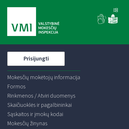
Prisijungti
Mokesčių mokėtojų informacija
Formos
Rinkmenos / Atviri duomenys
Skaičiuoklės ir pagalbininkai
Sąskaitos ir įmokų kodai
Mokesčių žinynas