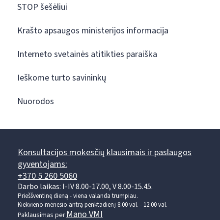
STOP šešėliui
Krašto apsaugos ministerijos informacija
Interneto svetainės atitikties paraiška
Ieškome turto savininkų
Nuorodos
Konsultacijos mokesčių klausimais ir paslaugos
gyventojams:
+370 5 260 5060
Darbo laikas: I-IV 8.00-17.00, V 8.00-15.45.
Prieššventinę dieną - viena valanda trumpiau.
Kiekvieno mėnesio antrą penktadienį 8.00 val. - 12.00 val.
Mano VMI
Paklausimas per