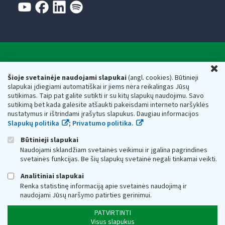
Valstybinė mokesčių inspekcija prie Lietuvos
U
Respublikos finansų ministerijos
Šioje svetainėje naudojami slapukai
(angl. cookies). Būtinieji
slapukai įdiegiami automatiškai ir jiems nėra reikalingas Jūsų
Biudžetinė įstaiga. Juridinio asmens kodas — 188659752,
sutikimas. Taip pat galite sutikti ir su kitų slapukų naudojimu. Savo
adresas: Vasario 16-osios g. 14, 01107 Vilnius, Lietuva, el.paštas:
sutikimą bet kada galėsite atšaukti pakeisdami interneto naršyklės
vmi@vmi.lt
, E. pristatymo dėžutės adresas 188659752
nustatymus ir ištrindami įrašytus slapukus. Daugiau informacijos
Duomenys apie Valstybinę mokesčių inspekciją prie Lietuvos
Slapukų politika
;
Privatumo politika.
Respublikos finansų ministerijos kaupiami ir saugomi Juridinių
asmenų registre
Būtinieji slapukai
Naudojami sklandžiam svetainės veikimui ir įgalina pagrindines
svetainės funkcijas. Be šių slapukų svetainė negali tinkamai veikti.
Analitiniai slapukai
Renka statistinę informaciją apie svetainės naudojimą ir
naudojami Jūsų naršymo patirties gerinimui.
PATVIRTINTI
Visus slapukus