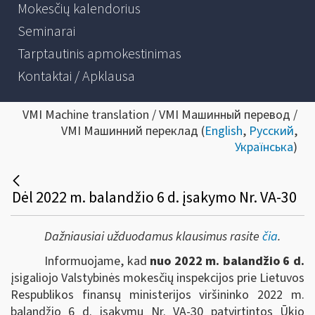
Mokesčių kalendorius
Seminarai
Tarptautinis apmokestinimas
Kontaktai / Apklausa
VMI Machine translation / VMI Машинный перевод /
VMI Машинний переклад (
English
,
Русский
,
Українська
)
Dėl 2022 m. balandžio 6 d. įsakymo Nr. VA-30
Dažniausiai užduodamus klausimus rasite
čia
.
Informuojame, kad
nuo 2022 m. balandžio 6 d.
įsigaliojo Valstybinės mokesčių inspekcijos prie Lietuvos
Respublikos finansų ministerijos viršininko 2022 m.
balandžio 6 d. įsakymu Nr. VA-30 patvirtintos Ūkio