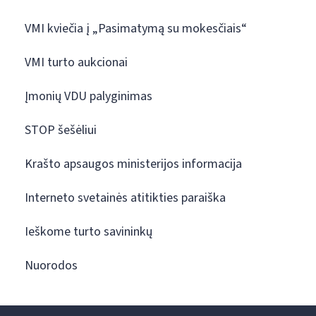
VMI kviečia į „Pasimatymą su mokesčiais“
VMI turto aukcionai
Įmonių VDU palyginimas
STOP šešėliui
Krašto apsaugos ministerijos informacija
Interneto svetainės atitikties paraiška
Ieškome turto savininkų
Nuorodos