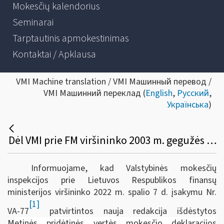
Mokesčių kalendorius
Seminarai
Tarptautinis apmokestinimas
Kontaktai / Apklausa
VMI Machine translation / VMI Машинный перевод /
VMI Машинний переклад (
English
,
Русский
,
Українська
)
Dėl VMI prie FM viršininko 2003 m. gegužės 6 d. įsakymo Nr. V-140 pakeitimo
Informuojame, kad Valstybinės mokesčių
inspekcijos prie Lietuvos Respublikos finansų
ministerijos viršininko 2022 m. spalio 7 d. įsakymu Nr.
[1]
VA-77
patvirtintos nauja redakcija išdėstytos
M
etinės pridėtinės vertės mokesčio deklaracijos