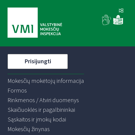
Prisijungti
Mokesčių mokėtojų informacija
Formos
Rinkmenos / Atviri duomenys
Skaičiuoklės ir pagalbininkai
Sąskaitos ir įmokų kodai
Mokesčių žinynas