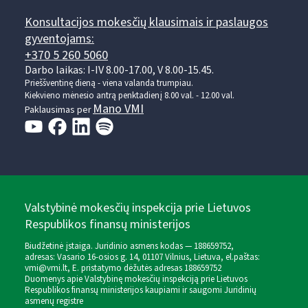
Konsultacijos mokesčių klausimais ir paslaugos
gyventojams:
+370 5 260 5060
Darbo laikas: I-IV 8.00-17.00, V 8.00-15.45.
Prieššventinę dieną - viena valanda trumpiau.
Kiekvieno mėnesio antrą penktadienį 8.00 val. - 12.00 val.
Mano VMI
Paklausimas per
Valstybinė mokesčių inspekcija prie Lietuvos
Respublikos finansų ministerijos
Biudžetinė įstaiga. Juridinio asmens kodas — 188659752,
adresas: Vasario 16-osios g. 14, 01107 Vilnius, Lietuva, el.paštas:
vmi@vmi.lt
, E. pristatymo dėžutės adresas 188659752
Duomenys apie Valstybinę mokesčių inspekciją prie Lietuvos
Respublikos finansų ministerijos kaupiami ir saugomi Juridinių
asmenų registre