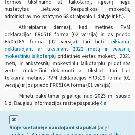
formos
tikslinamo už laikotarpį, ilgesnį negu
nustatytas
Lietuvos Respublikos mokesčių
administravimo įstatymo
68 straipsnio 1 dalyje ir kt.).
Atkreipiame dėmesį, kad metinės PVM
deklaracijos FR0516 forma (02 versija) ir jos priedo
FR0516A forma
(02 versija) turi būti
teikiama,
deklaruojant ar tikslinant 2022 metų ir vėlesnių
mokestinių laikotarpių
pridėtinės vertės mokestį. 2021
metų ir ankstesnių mokestinių laikotarpių pridėtinės
vertės mokesčiui deklaruoti ar tikslinti turi būti
teikiama metinės PVM deklaracijos FR0516 forma (01
versija) ir jos priedo FR0516A forma (01
versija).
Minėti pakeitimai įsigalioja nuo 2023 m. sausio
1 d. Daugiau informacijos rasite paspaudę
čia
.
Uždaryti
Šioje svetainėje naudojami slapukai
(angl.
cookies). Būtinieji slapukai įdiegiami automatiškai