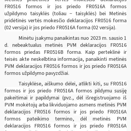
FR0516 formos ir jos priedo FR0516A formos
užpildymo taisyklės (toliau − taisyklės) bei
Metinės
pridėtinės vertės mokesčio deklaracijos FR0516 forma
(02 versija) ir jos priedo FR0516A forma (02 versija).
Minėtu įsakymu panaikintas nuo 2023 m. sausio 1
d. nebeaktualus metinės PVM deklaracijos
FR0516
formos priedas FR0516B forma. Kaip perteklinė ir
teisės akte neskelbtina informacija, panaikinti m
etinės
PVM deklaracijos FR0516 formos ir jos priedo FR0516A
formos užpildymo pavyzdžiai.
Taisyklėse, aiškumo dėlei, atlikti kiti, su
FR0516
formos ir jos priedo FR0516A formos
pildymu susiję
pakeitimai ir papildymai (pvz., dėl
išregistruojamo iš
PVM mokėtojų arba likviduojamo asmens
metinės PVM
deklaracijos FR0516 formos
ir jos priedo FR0516A
formos
pateikimo termino, dėl
metinės PVM
deklaracijos
FR0516 formos ir jos priedo FR0516A