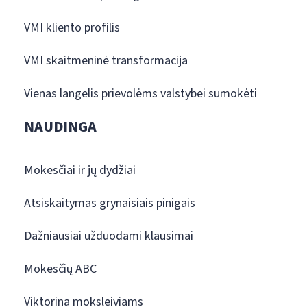
VMI kliento profilis
VMI skaitmeninė transformacija
Vienas langelis prievolėms valstybei sumokėti
NAUDINGA
Mokesčiai ir jų dydžiai
Atsiskaitymas grynaisiais pinigais
Dažniausiai užduodami klausimai
Mokesčių ABC
Viktorina moksleiviams