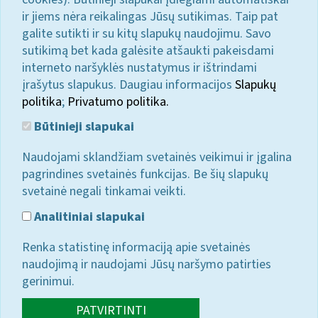
ir jiems nėra reikalingas Jūsų sutikimas. Taip pat
galite sutikti ir su kitų slapukų naudojimu. Savo
sutikimą bet kada galėsite atšaukti pakeisdami
interneto naršyklės nustatymus ir ištrindami
įrašytus slapukus. Daugiau informacijos
Slapukų
politika
;
Privatumo politika.
Būtinieji slapukai
Naudojami sklandžiam svetainės veikimui ir įgalina
pagrindines svetainės funkcijas. Be šių slapukų
svetainė negali tinkamai veikti.
Analitiniai slapukai
Renka statistinę informaciją apie svetainės
naudojimą ir naudojami Jūsų naršymo patirties
gerinimui.
PATVIRTINTI