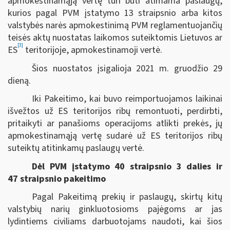
apmokestinamąją vertę turi būti atimama paslaugų,
kurios pagal PVM įstatymo 13 straipsnio arba kitos
valstybės narės apmokestinimą PVM reglamentuojančių
teisės aktų nuostatas laikomos suteiktomis Lietuvos ar
[3]
ES
teritorijoje, apmokestinamoji vertė.
Šios nuostatos įsigalioja 2021 m. gruodžio 29
dieną.
Iki Pakeitimo, kai buvo reimportuojamos laikinai
išvežtos už ES teritorijos ribų remontuoti, perdirbti,
pritaikyti ar panašioms operacijoms atlikti prekės, jų
apmokestinamąją vertę sudarė už ES teritorijos ribų
suteiktų atitinkamų paslaugų vertė.
Dėl PVM įstatymo 40 straipsnio 3 dalies ir
47 straipsnio pakeitimo
Pagal Pakeitimą prekių ir paslaugų, skirtų kitų
valstybių narių ginkluotosioms pajėgoms ar jas
lydintiems civiliams darbuotojams naudoti, kai šios