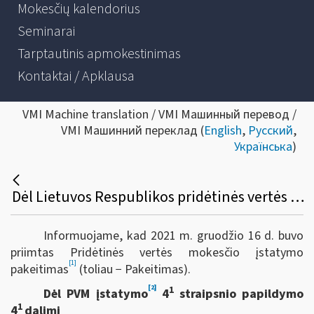
Mokesčių kalendorius
Seminarai
Tarptautinis apmokestinimas
Kontaktai / Apklausa
VMI Machine translation / VMI Машинный перевод /
VMI Машинний переклад (
English
,
Русский
,
Українська
)
Dėl Lietuvos Respublikos pridėtinės vertės mokesčio įstatymo 4-1, 15, 40, 47 straipsnių pakeitimo ir papildymo
Informuojame, kad 2021 m. gruodžio 16 d. buvo
priimtas Pridėtinės vertės mokesčio įstatymo
[1]
pakeitimas
(toliau − Pakeitimas).
[2]
1
Dėl PVM įstatymo
4
straipsnio papildymo
1
4
dalimi