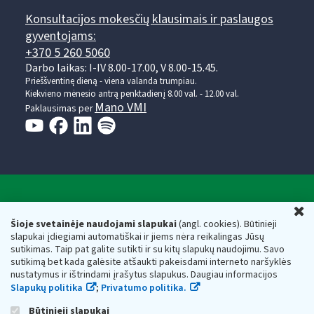
Konsultacijos mokesčių klausimais ir paslaugos
gyventojams:
+370 5 260 5060
Darbo laikas: I-IV 8.00-17.00, V 8.00-15.45.
Prieššventinę dieną - viena valanda trumpiau.
Kiekvieno mėnesio antrą penktadienį 8.00 val. - 12.00 val.
Mano VMI
Paklausimas per
Valstybinė mokesčių inspekcija prie Lietuvos
U
Respublikos finansų ministerijos
Šioje svetainėje naudojami slapukai
(angl. cookies). Būtinieji
slapukai įdiegiami automatiškai ir jiems nėra reikalingas Jūsų
Biudžetinė įstaiga. Juridinio asmens kodas — 188659752,
sutikimas. Taip pat galite sutikti ir su kitų slapukų naudojimu. Savo
adresas: Vasario 16-osios g. 14, 01107 Vilnius, Lietuva, el.paštas:
sutikimą bet kada galėsite atšaukti pakeisdami interneto naršyklės
vmi@vmi.lt
, E. pristatymo dėžutės adresas 188659752
nustatymus ir ištrindami įrašytus slapukus. Daugiau informacijos
Duomenys apie Valstybinę mokesčių inspekciją prie Lietuvos
Slapukų politika
;
Privatumo politika.
Respublikos finansų ministerijos kaupiami ir saugomi Juridinių
asmenų registre
Būtinieji slapukai