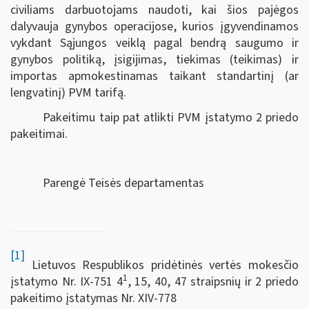
civiliams darbuotojams naudoti, kai šios pajėgos
dalyvauja gynybos operacijose, kurios įgyvendinamos
vykdant Sąjungos veiklą pagal bendrą saugumo ir
gynybos politiką, įsigijimas, tiekimas (teikimas) ir
importas
apmokestinamas taikant standartinį (ar
lengvatinį) PVM tarifą.
Pakeitimu taip pat atlikti PVM įstatymo 2 priedo
pakeitimai.
Parengė Teisės departamentas
[1]
Lietuvos Respublikos pridėtinės vertės mokesčio
1
įstatymo Nr. IX-751 4
, 15, 40, 47 straipsnių ir 2 priedo
pakeitimo įstatymas Nr. XIV-778