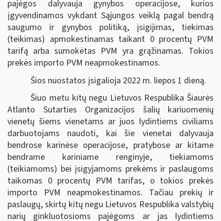
pajėgos dalyvauja gynybos operacijose, kurios
įgyvendinamos vykdant Sąjungos veiklą pagal bendrą
saugumo ir gynybos politiką, įsigijimas, tiekimas
(teikimas)
apmokestinamas taikant 0 procentų PVM
tarifą arba sumokėtas PVM yra grąžinamas. Tokios
prekės importo PVM neapmokestinamos.
Šios nuostatos įsigalioja 2022 m. liepos 1 dieną.
Šiuo metu kitų negu Lietuvos Respublika Šiaurės
Atlanto Sutarties Organizacijos šalių kariuomenių
vienetų šiems vienetams ar juos lydintiems civiliams
darbuotojams naudoti, kai šie vienetai dalyvauja
bendrose karinėse operacijose, pratybose ar kitame
bendrame kariniame renginyje, tiekiamoms
(teikiamoms) bei įsigyjamoms prekėms ir paslaugoms
taikomas 0 procentų PVM tarifas, o tokios prekės
importo PVM neapmokestinamos. Tačiau prekių ir
paslaugų, skirtų kitų negu Lietuvos Respublika valstybių
narių ginkluotosioms pajėgoms ar jas lydintiems