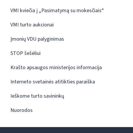
VMI kviečia į „Pasimatymą su mokesčiais“
VMI turto aukcionai
Įmonių VDU palyginimas
STOP šešėliui
Krašto apsaugos ministerijos informacija
Interneto svetainės atitikties paraiška
Ieškome turto savininkų
Nuorodos