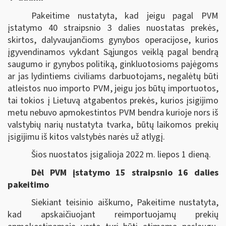
Pakeitime nustatyta, kad jeigu pagal PVM
įstatymo 40 straipsnio 3 dalies nuostatas prekės,
skirtos, dalyvaujančioms gynybos operacijose, kurios
įgyvendinamos vykdant Sąjungos veiklą pagal bendrą
saugumo ir gynybos politiką, ginkluotosioms pajėgoms
ar jas lydintiems civiliams darbuotojams, negalėtų būti
atleistos nuo importo PVM, jeigu jos būtų importuotos,
tai tokios į Lietuvą atgabentos prekės, kurios įsigijimo
metu nebuvo apmokestintos PVM bendra kurioje nors iš
valstybių narių nustatyta tvarka, būtų laikomos prekių
įsigijimu iš kitos valstybės narės už atlygį.
Šios nuostatos įsigalioja 2022 m. liepos 1 dieną.
Dėl PVM įstatymo 15 straipsnio 16 dalies
pakeitimo
Siekiant teisinio aiškumo, Pakeitime nustatyta,
kad apskaičiuojant reimportuojamų prekių