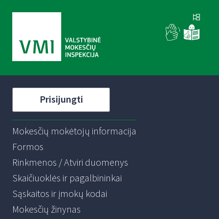
Prisijungti
Mokesčių mokėtojų informacija
Formos
Rinkmenos / Atviri duomenys
Skaičiuoklės ir pagalbininkai
Sąskaitos ir įmokų kodai
Mokesčių žinynas