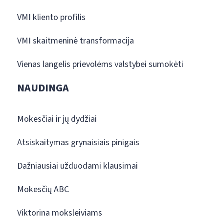
VMI kliento profilis
VMI skaitmeninė transformacija
Vienas langelis prievolėms valstybei sumokėti
NAUDINGA
Mokesčiai ir jų dydžiai
Atsiskaitymas grynaisiais pinigais
Dažniausiai užduodami klausimai
Mokesčių ABC
Viktorina moksleiviams