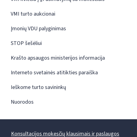
VMI turto aukcionai
Įmonių VDU palyginimas
STOP šešėliui
Krašto apsaugos ministerijos informacija
Interneto svetainės atitikties paraiška
Ieškome turto savininkų
Nuorodos
Konsultacijos mokesčių klausimais ir paslaugos