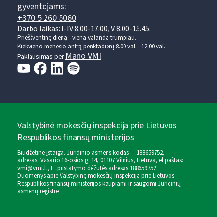
gyventojams:
+370 5 260 5060
Darbo laikas: I-IV 8.00-17.00, V 8.00-15.45.
Prieššventinę dieną - viena valanda trumpiau.
Kiekvieno mėnesio antrą penktadienį 8.00 val. - 12.00 val.
Mano VMI
Paklausimas per
Valstybinė mokesčių inspekcija prie Lietuvos
Respublikos finansų ministerijos
Biudžetinė įstaiga. Juridinio asmens kodas — 188659752,
adresas: Vasario 16-osios g. 14, 01107 Vilnius, Lietuva, el.paštas:
vmi@vmi.lt
, E. pristatymo dėžutės adresas 188659752
Duomenys apie Valstybinę mokesčių inspekciją prie Lietuvos
Respublikos finansų ministerijos kaupiami ir saugomi Juridinių
asmenų registre