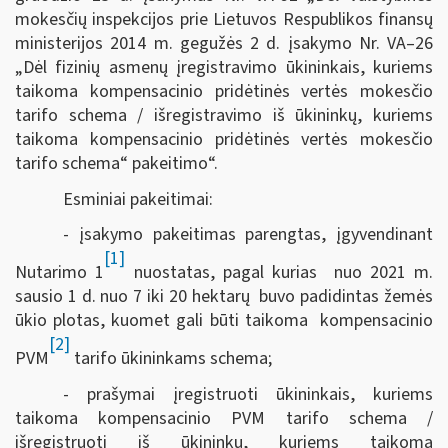
mokesčių inspekcijos prie Lietuvos Respublikos finansų
ministerijos 2014 m. gegužės 2 d. įsakymo Nr. VA–26
„Dėl fizinių asmenų įregistravimo ūkininkais, kuriems
taikoma kompensacinio pridėtinės vertės mokesčio
tarifo schema / išregistravimo iš ūkininkų, kuriems
taikoma kompensacinio pridėtinės vertės mokesčio
tarifo schema“ pakeitimo“.
Esminiai pakeitimai:
- įsakymo pakeitimas parengtas, įgyvendinant
[1]
Nutarimo 1
nuostatas, pagal kurias nuo
2021 m
.
sausio 1 d. nuo 7 iki 20 hektarų buvo padidintas žemės
ūkio plotas, kuomet gali būti taikoma kompensacinio
[2]
PVM
tarifo ūkininkams schema;
- prašymai įregistruoti ūkininkais, kuriems
taikoma kompensacinio PVM tarifo schema /
išregistruoti iš ūkininkų, kuriems taikoma