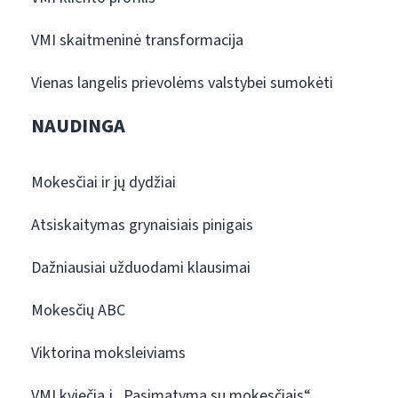
VMI skaitmeninė transformacija
Vienas langelis prievolėms valstybei sumokėti
NAUDINGA
Mokesčiai ir jų dydžiai
Atsiskaitymas grynaisiais pinigais
Dažniausiai užduodami klausimai
Mokesčių ABC
Viktorina moksleiviams
VMI kviečia į „Pasimatymą su mokesčiais“