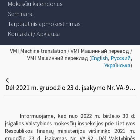
Mokesčių kalendorius
Seminarai
Tarptautinis apmokestinimas
Kontaktai / Apklausa
VMI Machine translation / VMI Машинный перевод /
VMI Машинний переклад (
English
,
Русский
,
Українська
)
Dėl 2021 m. gruodžio 23 d. įsakymo Nr. VA-92 įsigaliojimo
Informuojame, kad nuo 2022 m. birželio 30 d.
įsigalios Valstybinės mokesčių inspekcijos prie Lietuvos
Respublikos finansų ministerijos viršininko 2021 m.
gruodžio 23 d. įsakymas Nr. VA-92 „Dėl Valstybinės