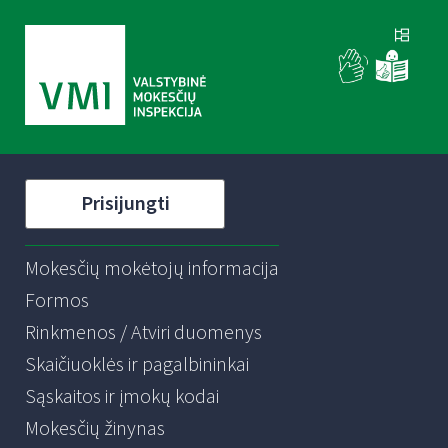
Prisijungti
Mokesčių mokėtojų informacija
Formos
Rinkmenos / Atviri duomenys
Skaičiuoklės ir pagalbininkai
Sąskaitos ir įmokų kodai
Mokesčių žinynas