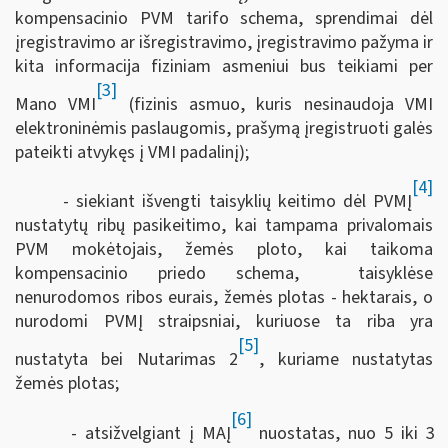
kompensacinio PVM tarifo schema, sprendimai dėl
įregistravimo ar išregistravimo, įregistravimo pažyma ir
kita informacija fiziniam asmeniui bus teikiami per
[3]
Mano VMI
(fizinis asmuo, kuris nesinaudoja VMI
elektroninėmis paslaugomis, prašymą įregistruoti galės
pateikti atvykęs į VMI padalinį);
[4]
- siekiant išvengti taisyklių keitimo dėl PVMĮ
nustatytų ribų pasikeitimo, kai tampama privalomais
PVM mokėtojais, žemės ploto, kai taikoma
kompensacinio priedo schema, taisyklėse
nenurodomos ribos eurais, žemės plotas - hektarais, o
nurodomi PVMĮ straipsniai, kuriuose ta riba yra
[5]
nustatyta bei Nutarimas 2
, kuriame nustatytas
žemės plotas;
[6]
- atsižvelgiant į MAĮ
nuostatas, nuo 5 iki 3