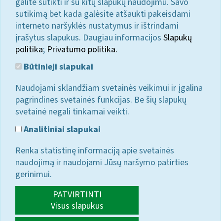
galite sutikti ir su kitų slapukų naudojimu. Savo
sutikimą bet kada galėsite atšaukti pakeisdami
interneto naršyklės nustatymus ir ištrindami
įrašytus slapukus. Daugiau informacijos
Slapukų
politika
;
Privatumo politika.
Būtinieji slapukai
Naudojami sklandžiam svetainės veikimui ir įgalina
pagrindines svetainės funkcijas. Be šių slapukų
svetainė negali tinkamai veikti.
Analitiniai slapukai
Renka statistinę informaciją apie svetainės
naudojimą ir naudojami Jūsų naršymo patirties
gerinimui.
PATVIRTINTI
Visus slapukus