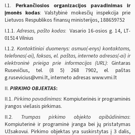
I.1.
Perkančiosios organizacijos pavadinimas ir
įmonės kodas
: Valstybinė mokesčių inspekcija prie
Lietuvos Respublikos finansų ministerijos, 188659752
I.1.1.
Adresas, pašto kodas
: Vasario 16-osios g. 14, LT-
01514 Vilnius
I.1.2.
Kontaktiniai duomenys: asmuo(-enys) kontaktams,
telefonas(-ai), faksas, el. paštas, interneto adresas(-ai) ir
elektroninė prieiga prie informacijos (URL)
: Gintaras
Rusevičius, tel. (8 5) 268 7902, el. paštas
g.rusevicius@vmi.lt
, interneto adresas www.vmi.lt
II.
PIRKIMO OBJEKTAS
:
II.1.
Pirkimo pavadinimas
: Kompiuterinės ir programinės
įrangos viešasis pirkimas.
II.2.
Trumpas pirkimo objekto apibūdinimas
:
Kompiuterinė ir programinė įranga bei jų pristatymas
Užsakovui. Pirkimo objektas yra suskirstytas į 3 dalis,