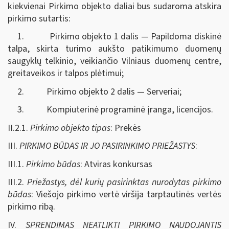
kiekvienai Pirkimo objekto daliai bus sudaroma atskira
pirkimo sutartis:
1. Pirkimo objekto 1 dalis — Papildoma diskinė
talpa, skirta turimo aukšto patikimumo duomenų
saugyklų telkinio, veikiančio Vilniaus duomenų centre,
greitaveikos ir talpos plėtimui;
2. Pirkimo objekto 2 dalis — Serveriai;
3. Kompiuterinė programinė įranga, licencijos.
II.2.1.
Pirkimo objekto tipas
: Prekės
III.
PIRKIMO BŪDAS IR JO PASIRINKIMO PRIEŽASTYS
:
III.1.
Pirkimo būdas
: Atviras konkursas
III.2.
Priežastys, dėl kurių pasirinktas nurodytas pirkimo
būdas
: Viešojo pirkimo vertė viršija tarptautinės vertės
pirkimo ribą.
IV.
SPRENDIMAS NEATLIKTI PIRKIMO NAUDOJANTIS