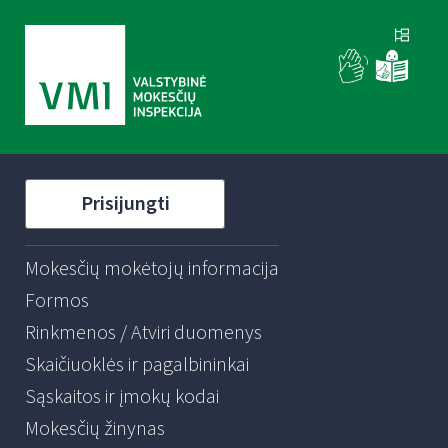
Prisijungti
Mokesčių mokėtojų informacija
Formos
Rinkmenos / Atviri duomenys
Skaičiuoklės ir pagalbininkai
Sąskaitos ir įmokų kodai
Mokesčių žinynas