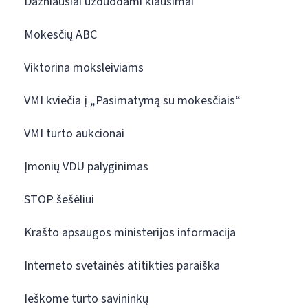
Dažniausiai užduodami klausimai
Mokesčių ABC
Viktorina moksleiviams
VMI kviečia į „Pasimatymą su mokesčiais“
VMI turto aukcionai
Įmonių VDU palyginimas
STOP šešėliui
Krašto apsaugos ministerijos informacija
Interneto svetainės atitikties paraiška
Ieškome turto savininkų