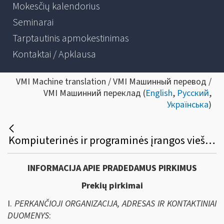
Mokesčių kalendorius
Seminarai
Tarptautinis apmokestinimas
Kontaktai / Apklausa
VMI Machine translation / VMI Машинный перевод /
VMI Машинний переклад (
English
,
Русский
,
Українська
)
Kompiuterinės ir programinės įrangos viešasis pirkimas
INFORMACIJA APIE PRADEDAMUS PIRKIMUS
Prekių pirkimai
I.
PERKANČIOJI ORGANIZACIJA, ADRESAS IR KONTAKTINIAI
DUOMENYS
: