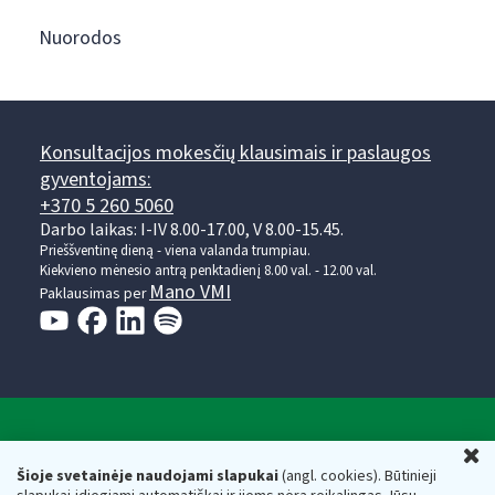
Nuorodos
Konsultacijos mokesčių klausimais ir paslaugos
gyventojams:
+370 5 260 5060
Darbo laikas: I-IV 8.00-17.00, V 8.00-15.45.
Prieššventinę dieną - viena valanda trumpiau.
Kiekvieno mėnesio antrą penktadienį 8.00 val. - 12.00 val.
Mano VMI
Paklausimas per
Valstybinė mokesčių inspekcija prie Lietuvos
U
Respublikos finansų ministerijos
Šioje svetainėje naudojami slapukai
(angl. cookies). Būtinieji