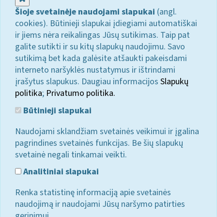
Šioje svetainėje naudojami slapukai
(angl.
cookies). Būtinieji slapukai įdiegiami automatiškai
ir jiems nėra reikalingas Jūsų sutikimas. Taip pat
galite sutikti ir su kitų slapukų naudojimu. Savo
sutikimą bet kada galėsite atšaukti pakeisdami
interneto naršyklės nustatymus ir ištrindami
įrašytus slapukus. Daugiau informacijos
Slapukų
politika
;
Privatumo politika.
Būtinieji slapukai
Naudojami sklandžiam svetainės veikimui ir įgalina
pagrindines svetainės funkcijas. Be šių slapukų
svetainė negali tinkamai veikti.
Analitiniai slapukai
Renka statistinę informaciją apie svetainės
naudojimą ir naudojami Jūsų naršymo patirties
gerinimui.