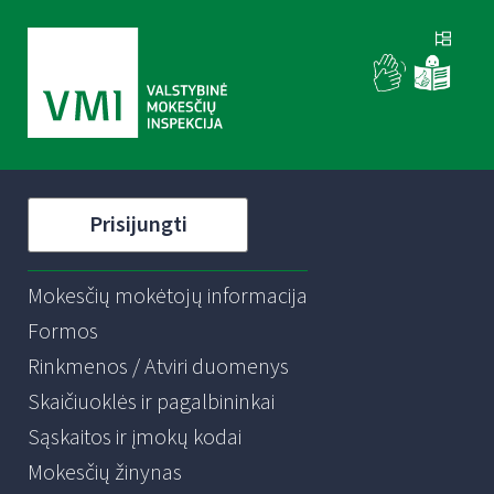
Prisijungti
Mokesčių mokėtojų informacija
Formos
Rinkmenos / Atviri duomenys
Skaičiuoklės ir pagalbininkai
Sąskaitos ir įmokų kodai
Mokesčių žinynas