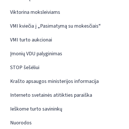
Viktorina moksleiviams
VMI kviečia į „Pasimatymą su mokesčiais“
VMI turto aukcionai
Įmonių VDU palyginimas
STOP šešėliui
Krašto apsaugos ministerijos informacija
Interneto svetainės atitikties paraiška
Ieškome turto savininkų
Nuorodos