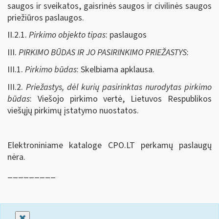
saugos ir sveikatos, gaisrinės saugos ir civilinės saugos
priežiūros paslaugos.
II.2.1.
Pirkimo objekto tipas
: paslaugos
III.
PIRKIMO BŪDAS IR JO PASIRINKIMO PRIEŽASTYS
:
III.1.
Pirkimo būdas
: Skelbiama apklausa.
III.2.
Priežastys, dėl kurių pasirinktas nurodytas pirkimo
būdas
: Viešojo pirkimo vertė, Lietuvos Respublikos
viešųjų pirkimų įstatymo nuostatos.
Elektroniniame kataloge CPO.LT perkamų paslaugų
nėra.
_________
Uždaryti