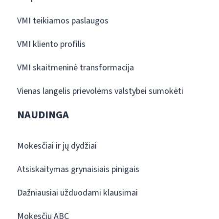
VMI teikiamos paslaugos
VMI kliento profilis
VMI skaitmeninė transformacija
Vienas langelis prievolėms valstybei sumokėti
NAUDINGA
Mokesčiai ir jų dydžiai
Atsiskaitymas grynaisiais pinigais
Dažniausiai užduodami klausimai
Mokesčių ABC