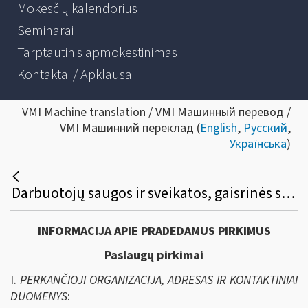
Mokesčių kalendorius
Seminarai
Tarptautinis apmokestinimas
Kontaktai / Apklausa
VMI Machine translation / VMI Машинный перевод /
VMI Машинний переклад (
English
,
Русский
,
Українська
)
Darbuotojų saugos ir sveikatos, gaisrinės saugos ir civilinės saugos priežiūros paslaugų viešasis pirkimas
INFORMACIJA APIE PRADEDAMUS PIRKIMUS
Paslaugų pirkimai
I.
PERKANČIOJI ORGANIZACIJA, ADRESAS IR KONTAKTINIAI
DUOMENYS
: