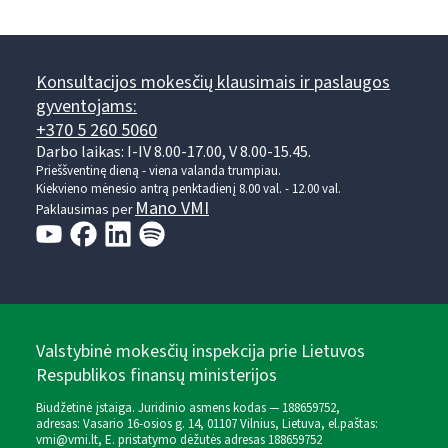
Konsultacijos mokesčių klausimais ir paslaugos
gyventojams:
+370 5 260 5060
Darbo laikas: I-IV 8.00-17.00, V 8.00-15.45.
Prieššventinę dieną - viena valanda trumpiau.
Kiekvieno mėnesio antrą penktadienį 8.00 val. - 12.00 val.
Mano VMI
Paklausimas per
Valstybinė mokesčių inspekcija prie Lietuvos
Respublikos finansų ministerijos
Biudžetinė įstaiga. Juridinio asmens kodas — 188659752,
adresas: Vasario 16-osios g. 14, 01107 Vilnius, Lietuva, el.paštas:
vmi@vmi.lt
, E. pristatymo dėžutės adresas 188659752