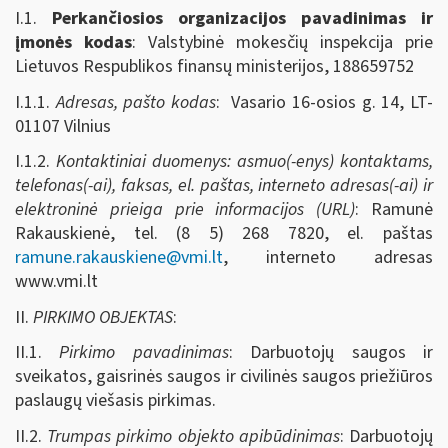
I.1.
Perkančiosios organizacijos pavadinimas ir
įmonės kodas
: Valstybinė mokesčių inspekcija prie
Lietuvos Respublikos finansų ministerijos, 188659752
I.1.1.
Adresas, pašto kodas
: Vasario 16-osios g. 14, LT-
01107 Vilnius
I.1.2.
Kontaktiniai duomenys: asmuo(-enys) kontaktams,
telefonas(-ai), faksas, el. paštas, interneto adresas(-ai) ir
elektroninė prieiga prie informacijos (URL)
: Ramunė
Rakauskienė, tel. (8 5) 268 7820, el. paštas
ramune.rakauskiene@vmi.lt
, interneto adresas
www.vmi.lt
II.
PIRKIMO OBJEKTAS
:
II.1.
Pirkimo pavadinimas
: Darbuotojų saugos ir
sveikatos, gaisrinės saugos ir civilinės saugos priežiūros
paslaugų viešasis pirkimas.
II.2.
Trumpas pirkimo objekto apibūdinimas
: Darbuotojų