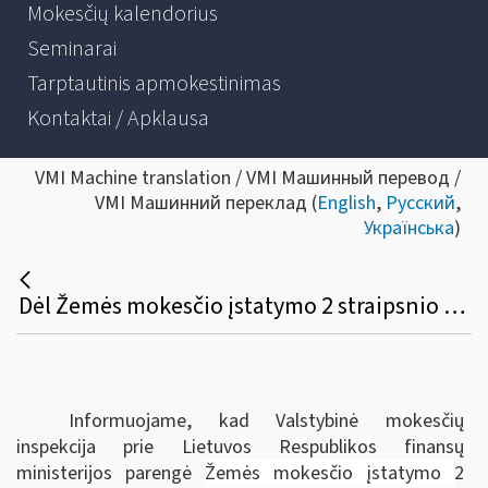
Mokesčių kalendorius
Seminarai
Tarptautinis apmokestinimas
Kontaktai / Apklausa
VMI Machine translation / VMI Машинный перевод /
VMI Машинний переклад (
English
,
Русский
,
Українська
)
Dėl Žemės mokesčio įstatymo 2 straipsnio 1 dalies, 8 straipsnio 2 dalies 3 punkto ir 4 dalies bei 12 straipsnio 2 dalies apibendrintų paaiškinimų (komentarų) pakeitimo
Informuojame, kad Valstybinė mokesčių
inspekcija prie Lietuvos Respublikos finansų
ministerijos parengė
Žemės mokesčio įstatymo
2