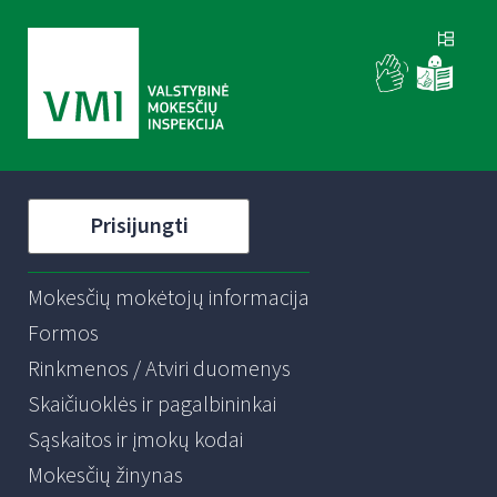
Prisijungti
Mokesčių mokėtojų informacija
Formos
Rinkmenos / Atviri duomenys
Skaičiuoklės ir pagalbininkai
Sąskaitos ir įmokų kodai
Mokesčių žinynas