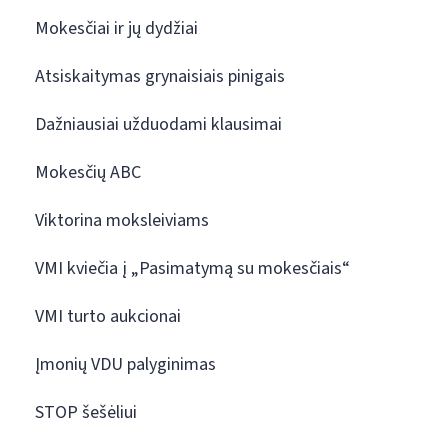
Mokesčiai ir jų dydžiai
Atsiskaitymas grynaisiais pinigais
Dažniausiai užduodami klausimai
Mokesčių ABC
Viktorina moksleiviams
VMI kviečia į „Pasimatymą su mokesčiais“
VMI turto aukcionai
Įmonių VDU palyginimas
STOP šešėliui