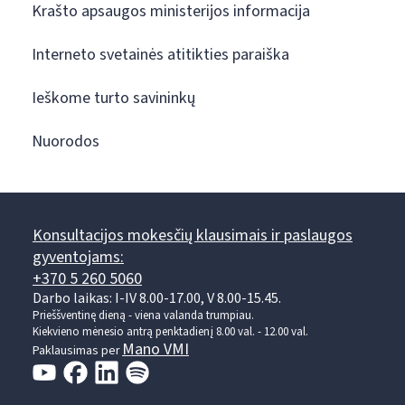
Krašto apsaugos ministerijos informacija
Interneto svetainės atitikties paraiška
Ieškome turto savininkų
Nuorodos
Konsultacijos mokesčių klausimais ir paslaugos
gyventojams:
+370 5 260 5060
Darbo laikas: I-IV 8.00-17.00, V 8.00-15.45.
Prieššventinę dieną - viena valanda trumpiau.
Kiekvieno mėnesio antrą penktadienį 8.00 val. - 12.00 val.
Mano VMI
Paklausimas per