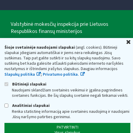
Valstybinė mokesčių inspekcija prie Lietuvos
Respublikos finansų ministerijos
Biudžetinė įstaiga. Juridinio asmens kodas — 188659752,
adresas: Vasario 16-osios g. 14, 01107 Vilnius, Lietuva, el.paštas:
Šioje svetainėje naudojami slapukai
(angl. cookies). Būtinieji
vmi@vmi.lt
, E. pristatymo dėžutės adresas 188659752
slapukai įdiegiami automatiškai ir jiems nėra reikalingas Jūsų
Duomenys apie Valstybinę mokesčių inspekciją prie Lietuvos
sutikimas. Taip pat galite sutikti ir su kitų slapukų naudojimu. Savo
Respublikos finansų ministerijos kaupiami ir saugomi Juridinių
sutikimą bet kada galėsite atšaukti pakeisdami interneto naršyklės
asmenų registre
nustatymus ir ištrindami įrašytus slapukus. Daugiau informacijos
Slapukų politika
;
Privatumo politika.
Būtinieji slapukai
Naudojami sklandžiam svetainės veikimui ir įgalina pagrindines
svetainės funkcijas. Be šių slapukų svetainė negali tinkamai veikti.
Analitiniai slapukai
Renka statistinę informaciją apie svetainės naudojimą ir naudojami
Jūsų naršymo patirties gerinimui.
PATVIRTINTI
Visus slapukus