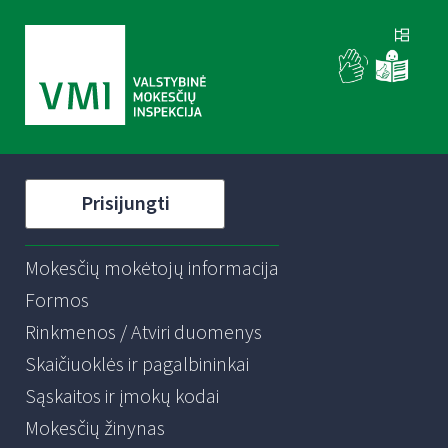
Prisijungti
Mokesčių mokėtojų informacija
Formos
Rinkmenos / Atviri duomenys
Skaičiuoklės ir pagalbininkai
Sąskaitos ir įmokų kodai
Mokesčių žinynas