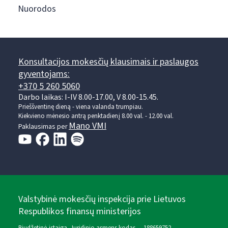
Nuorodos
Konsultacijos mokesčių klausimais ir paslaugos
gyventojams:
+370 5 260 5060
Darbo laikas: I-IV 8.00-17.00, V 8.00-15.45.
Prieššventinę dieną - viena valanda trumpiau.
Kiekvieno mėnesio antrą penktadienį 8.00 val. - 12.00 val.
Mano VMI
Paklausimas per
Valstybinė mokesčių inspekcija prie Lietuvos
Respublikos finansų ministerijos
Biudžetinė įstaiga. Juridinio asmens kodas — 188659752,