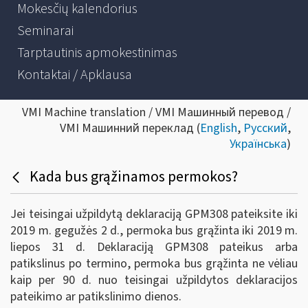
Mokesčių kalendorius
Seminarai
Tarptautinis apmokestinimas
Kontaktai / Apklausa
VMI Machine translation / VMI Машинный перевод /
VMI Машинний переклад (
English
,
Русский
,
Українська
)
Kada bus grąžinamos permokos?
Jei teisingai užpildytą deklaraciją GPM308 pateiksite iki
2019 m. gegužės 2 d., permoka bus grąžinta iki 2019 m.
liepos 31 d. Deklaraciją GPM308 pateikus arba
patikslinus po termino, permoka bus grąžinta ne vėliau
kaip per 90 d. nuo teisingai užpildytos deklaracijos
pateikimo ar patikslinimo dienos.