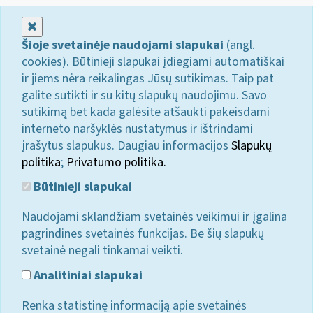
Uždaryti
Šioje svetainėje naudojami slapukai
(angl.
cookies). Būtinieji slapukai įdiegiami automatiškai
ir jiems nėra reikalingas Jūsų sutikimas. Taip pat
galite sutikti ir su kitų slapukų naudojimu. Savo
sutikimą bet kada galėsite atšaukti pakeisdami
interneto naršyklės nustatymus ir ištrindami
įrašytus slapukus. Daugiau informacijos
Slapukų
politika
;
Privatumo politika.
Būtinieji slapukai
Naudojami sklandžiam svetainės veikimui ir įgalina
pagrindines svetainės funkcijas. Be šių slapukų
svetainė negali tinkamai veikti.
Analitiniai slapukai
Renka statistinę informaciją apie svetainės