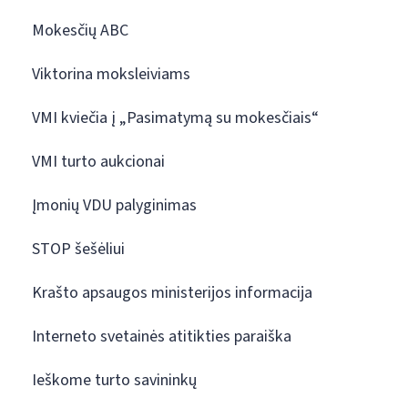
Mokesčių ABC
Viktorina moksleiviams
VMI kviečia į „Pasimatymą su mokesčiais“
VMI turto aukcionai
Įmonių VDU palyginimas
STOP šešėliui
Krašto apsaugos ministerijos informacija
Interneto svetainės atitikties paraiška
Ieškome turto savininkų