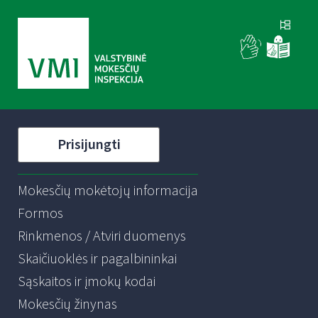
Prisijungti
Mokesčių mokėtojų informacija
Formos
Rinkmenos / Atviri duomenys
Skaičiuoklės ir pagalbininkai
Sąskaitos ir įmokų kodai
Mokesčių žinynas