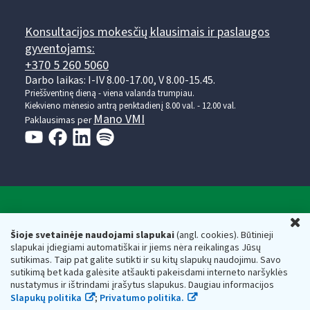
Konsultacijos mokesčių klausimais ir paslaugos
gyventojams:
+370 5 260 5060
Darbo laikas: I-IV 8.00-17.00, V 8.00-15.45.
Prieššventinę dieną - viena valanda trumpiau.
Kiekvieno mėnesio antrą penktadienį 8.00 val. - 12.00 val.
Mano VMI
Paklausimas per
Valstybinė mokesčių inspekcija prie Lietuvos
U
Respublikos finansų ministerijos
Šioje svetainėje naudojami slapukai
(angl. cookies). Būtinieji
slapukai įdiegiami automatiškai ir jiems nėra reikalingas Jūsų
Biudžetinė įstaiga. Juridinio asmens kodas — 188659752,
sutikimas. Taip pat galite sutikti ir su kitų slapukų naudojimu. Savo
adresas: Vasario 16-osios g. 14, 01107 Vilnius, Lietuva, el.paštas:
sutikimą bet kada galėsite atšaukti pakeisdami interneto naršyklės
vmi@vmi.lt
, E. pristatymo dėžutės adresas 188659752
nustatymus ir ištrindami įrašytus slapukus. Daugiau informacijos
Duomenys apie Valstybinę mokesčių inspekciją prie Lietuvos
Slapukų politika
;
Privatumo politika.
Respublikos finansų ministerijos kaupiami ir saugomi Juridinių