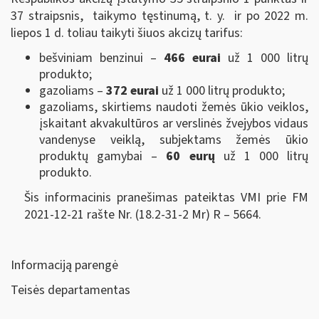
37 straipsnis, taikymo tęstinumą, t. y. ir po 2022 m.
liepos 1 d. toliau taikyti šiuos akcizų tarifus:
bešviniam benzinui –
466 eurai
už 1 000 litrų
produkto;
gazoliams –
372 eurai
už 1 000 litrų produkto;
gazoliams, skirtiems naudoti žemės ūkio veiklos,
įskaitant akvakultūros ar verslinės žvejybos vidaus
vandenyse veiklą, subjektams žemės ūkio
produktų gamybai –
60 eurų
už 1 000 litrų
produkto.
Šis informacinis pranešimas pateiktas VMI prie FM
2021-12-21 rašte Nr. (18.2-31-2 Mr) R – 5664.
Informaciją parengė
Teisės departamentas