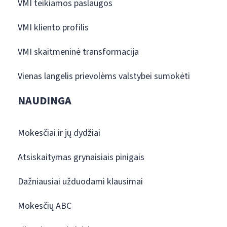
VMI teikiamos paslaugos
VMI kliento profilis
VMI skaitmeninė transformacija
Vienas langelis prievolėms valstybei sumokėti
NAUDINGA
Mokesčiai ir jų dydžiai
Atsiskaitymas grynaisiais pinigais
Dažniausiai užduodami klausimai
Mokesčių ABC