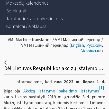
Mokesčių kalendorius
Seminarai
Tarptautinis apmokestinimas
Kontaktai / Apklausa
VMI Machine translation / VMI Машинный перевод /
VMI Машинний переклад (
English
,
Русский
,
Українська
)
Dėl Lietuvos Respublikos akcizų įstatymo pakeitimo
Informuojame, kad
nuo 2022 m. liepos 1 d.
[1]
įsigalioja
Akcizų įstatymo pakeitimo įstatymas
,
kurio tikslas nustatyti 2019 m. gruodžio 3 d. priimto
Akcizų įstatymo nuostatų, kuriomis keičiamas Lietuvos
Respublikos akcizų įstatymo 35 straipsnio 1 punktas ir