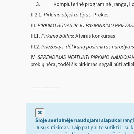
3. Kompiuterinė programinė įranga, lice
II.2.1.
Pirkimo objekto tipas
: Prekės
III.
PIRKIMO BŪDAS IR JO PASIRINKIMO PRIEŽAS
III.1.
Pirkimo būdas
: Atviras konkursas
III.2.
Priežastys, dėl kurių pasirinktas nurodyta
IV.
SPRENDIMAS NEATLIKTI PIRKIMO NAUDOJA
prekių nėra, todėl šis pirkimas negali būti at
_________
Uždaryti
Šioje svetainėje naudojami slapukai
(angl
Jūsų sutikimas. Taip pat galite sutikti ir s