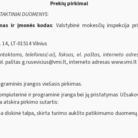
Prekių pirkimai
NTAKTINIAI DUOMENYS
:
imas ir įmonės kodas
: Valstybinė mokesčių inspekcija pr
. 14, LT-01514 Vilnius
aktams, telefonas(-ai), faksas, el. paštas, interneto adresa
 el. paštas
g.rusevicius@vmi.lt
, interneto adresas www.vmi.lt
ograminės įrangos viešasis pirkimas.
ompiuterinė ir programinė įranga bei jų pristatymas Užsakovu
 atskira pirkimo sutartis:
iskinė talpa, skirta turimo aukšto patikimumo duomenų sa