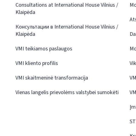
Consultations at International House Vilnius /
Mo
Klaipėda
At
Консультации в International House Vilnius /
Klaipėda
Da
VMI teikiamos paslaugos
Mo
VMI kliento profilis
Vi
VMI skaitmeninė transformacija
VM
Vienas langelis prievolėms valstybei sumokėti
VM
Įm
ST