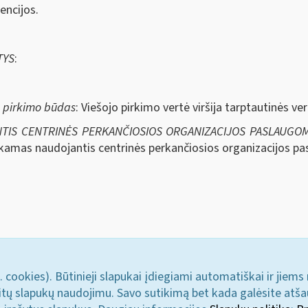
ncijos.
TYS
:
s pirkimo būdas
: Viešojo pirkimo vertė viršija tarptautinės ve
NTIS CENTRINĖS PERKANČIOSIOS ORGANIZACIJOS PASLAUGOM
liekamas naudojantis centrinės perkančiosios organizacijos p
. cookies). Būtinieji slapukai įdiegiami automatiškai ir jiems
u kitų slapukų naudojimu. Savo sutikimą bet kada galėsite atš