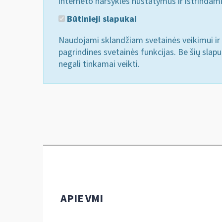
interneto naršyklės nustatymus ir ištrindam
Būtinieji slapukai
Naudojami sklandžiam svetainės veikimui ir 
pagrindines svetainės funkcijas. Be šių slap
negali tinkamai veikti.
APIE VMI