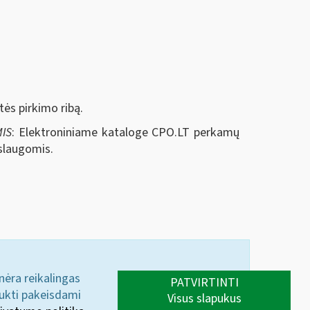
rtės pirkimo ribą.
IS
: Elektroniniame kataloge CPO.LT perkamų
aslaugomis.
 nėra reikalingas
PATVIRTINTI
aukti pakeisdami
Visus slapukus