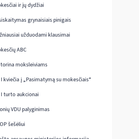
kesčiai ir jų dydžiai
siskaitymas grynaisiais pinigais
žniausiai užduodami klausimai
kesčių ABC
ktorina moksleiviams
I kviečia į „Pasimatymą su mokesčiais“
I turto aukcionai
onių VDU palyginimas
OP šešėliui