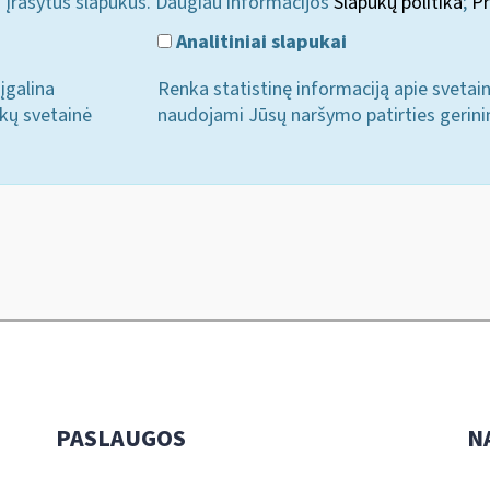
i įrašytus slapukus. Daugiau informacijos
Slapukų politika
;
Pr
Analitiniai slapukai
įgalina
Renka statistinę informaciją apie svetai
ukų svetainė
naudojami Jūsų naršymo patirties gerini
PASLAUGOS
N