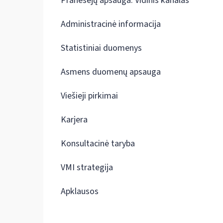
Pranešėjų apsauga. Vidinis kanalas
Administracinė informacija
Statistiniai duomenys
Asmens duomenų apsauga
Viešieji pirkimai
Karjera
Konsultacinė taryba
VMI strategija
Apklausos