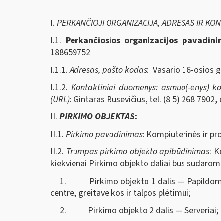
I.
PERKANČIOJI ORGANIZACIJA, ADRESAS IR KO
I.1.
Perkančiosios organizacijos pavadin
188659752
I.1.1.
Adresas, pašto kodas
: Vasario 16-osios g
I.1.2.
Kontaktiniai duomenys: asmuo(-enys) kont
(URL)
: Gintaras Rusevičius, tel. (8 5) 268 7902,
II.
PIRKIMO OBJEKTAS
:
II.1.
Pirkimo pavadinimas
: Kompiuterinės ir pr
II.2.
Trumpas pirkimo objekto apibūdinimas
: K
kiekvienai Pirkimo objekto daliai bus sudaroma
1. Pirkimo objekto 1 dalis — Papildoma d
centre, greitaveikos ir talpos plėtimui;
2. Pirkimo objekto 2 dalis — Serveriai;