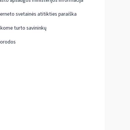
ašto apsaugos ministerijos informacija
terneto svetainės atitikties paraiška
škome turto savininkų
orodos