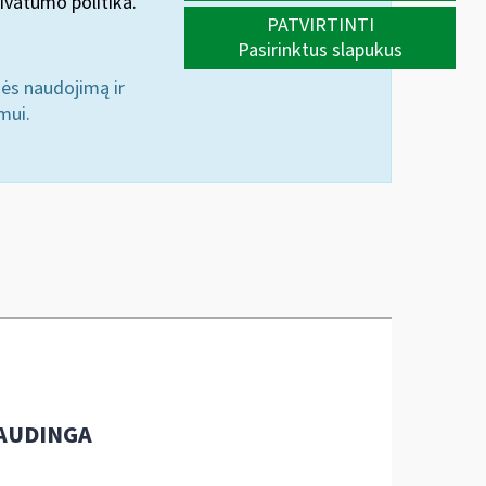
ivatumo politika.
PATVIRTINTI
Pasirinktus slapukus
nės naudojimą ir
mui.
AUDINGA