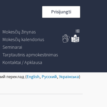
Prisijungti
Mokesčių žinynas
Mokesčių kalendorius
Seminarai
Tarptautinis apmokestinimas
Kontaktai / Apklausa
ний переклад (
English
,
Русский
,
Українська
)