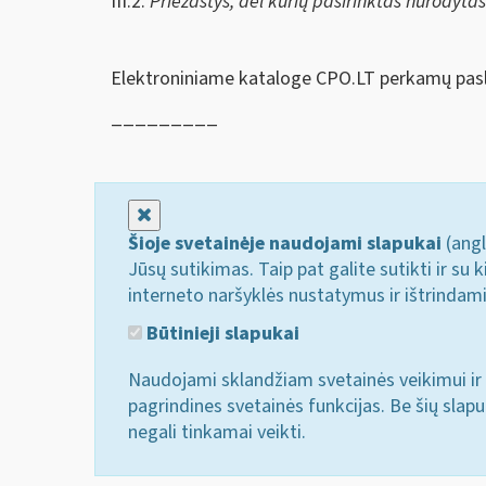
III.2.
Priežastys, dėl kurių pasirinktas nurodyta
Elektroniniame kataloge CPO.LT perkamų pasl
_________
Uždaryti
Šioje svetainėje naudojami slapukai
(angl
Jūsų sutikimas. Taip pat galite sutikti ir s
interneto naršyklės nustatymus ir ištrindam
Būtinieji slapukai
Naudojami sklandžiam svetainės veikimui ir 
pagrindines svetainės funkcijas. Be šių slap
negali tinkamai veikti.