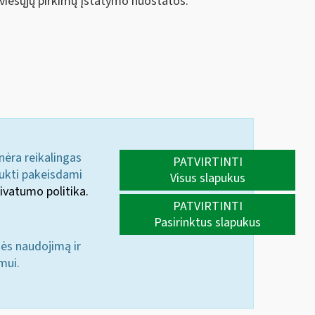
 viešųjų pirkimų įstatymo nuostatos.
 nėra reikalingas
PATVIRTINTI
aukti pakeisdami
Visus slapukus
ivatumo politika.
PATVIRTINTI
Pasirinktus slapukus
nės naudojimą ir
mui.