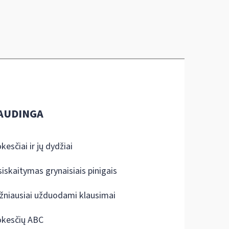
AUDINGA
kesčiai ir jų dydžiai
siskaitymas grynaisiais pinigais
žniausiai užduodami klausimai
kesčių ABC