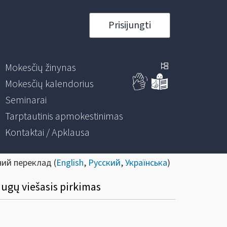
Prisijungti
Mokesčių žinynas
Mokesčių kalendorius
Seminarai
Tarptautinis apmokestinimas
Kontaktai / Apklausa
ний переклад (
English
,
Русский
,
Українська
)
augų viešasis pirkimas