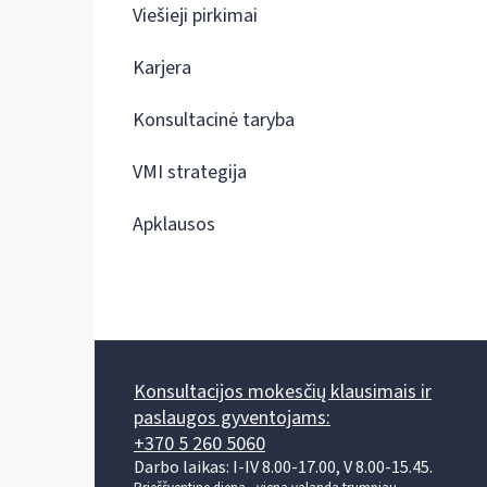
Viešieji pirkimai
Karjera
Konsultacinė taryba
VMI strategija
Apklausos
Konsultacijos mokesčių klausimais ir
paslaugos gyventojams:
+370 5 260 5060
Darbo laikas: I-IV 8.00-17.00, V 8.00-15.45.