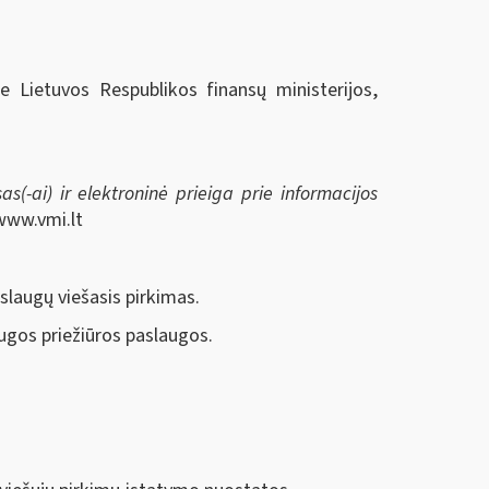
ie Lietuvos Respublikos finansų ministerijos,
s(-ai) ir elektroninė prieiga prie informacijos
www.vmi.lt
aslaugų viešasis pirkimas.
augos priežiūros paslaugos.