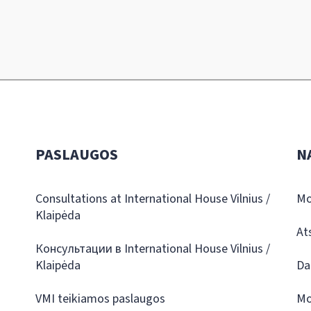
PASLAUGOS
N
Consultations at International House Vilnius /
Mo
Klaipėda
At
Консультации в International House Vilnius /
Klaipėda
Da
VMI teikiamos paslaugos
Mo