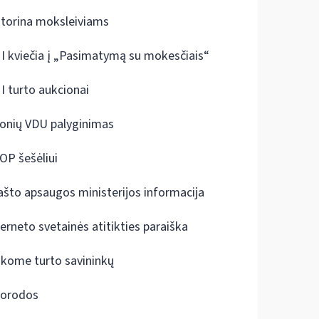
ktorina moksleiviams
I kviečia į „Pasimatymą su mokesčiais“
I turto aukcionai
onių VDU palyginimas
OP šešėliui
ašto apsaugos ministerijos informacija
terneto svetainės atitikties paraiška
škome turto savininkų
orodos