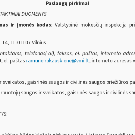
Paslaugų pirkimai
NTAKTINIAI DUOMENYS
:
imas ir įmonės kodas
: Valstybinė mokesčių inspekcija pr
. 14, LT-01107 Vilnius
aktams, telefonas(-ai), faksas, el. paštas, interneto adresa
, el. paštas
ramune.rakauskiene@vmi.lt
, interneto adresas 
r sveikatos, gaisrinės saugos ir civilinės saugos priežiūros p
arbuotojų saugos ir sveikatos, gaisrinės saugos ir civilinės s
TYS
: