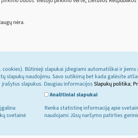
s pirkimo būdas
: Viešojo pirkimo vertė, Lietuvos Respublikos
augų nėra.
. cookies). Būtinieji slapukai įdiegiami automatiškai ir jiems
u kitų slapukų naudojimu. Savo sutikimą bet kada galėsite atš
i įrašytus slapukus. Daugiau informacijos
Slapukų politika
;
Pr
Analitiniai slapukai
įgalina
Renka statistinę informaciją apie svetai
ukų svetainė
naudojami Jūsų naršymo patirties gerini