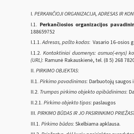
I.
PERKANČIOJI ORGANIZACIJA, ADRESAS IR KO
I.1.
Perkančiosios organizacijos pavadin
188659752
I.1.1.
Adresas, pašto kodas
: Vasario 16-osios g
I.1.2.
Kontaktiniai duomenys: asmuo(-enys) kont
(URL)
: Ramunė Rakauskienė, tel. (8 5) 268 7820
II.
PIRKIMO OBJEKTAS
:
II.1.
Pirkimo pavadinimas
: Darbuotojų saugos i
II.2.
Trumpas pirkimo objekto apibūdinimas
: D
II.2.1.
Pirkimo objekto tipas
: paslaugos
III.
PIRKIMO BŪDAS IR JO PASIRINKIMO PRIEŽAS
III.1.
Pirkimo būdas
: Skelbiama apklausa.