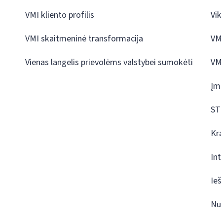
VMI kliento profilis
Vi
VMI skaitmeninė transformacija
VM
Vienas langelis prievolėms valstybei sumokėti
VM
Įm
ST
Kr
In
Ie
Nu