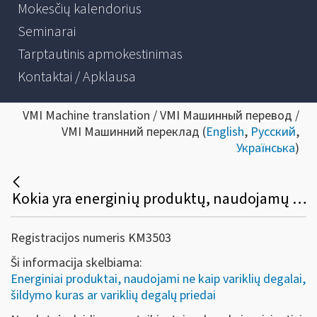
Mokesčių kalendorius
Seminarai
Tarptautinis apmokestinimas
Kontaktai / Apklausa
VMI Machine translation / VMI Машинный перевод /
VMI Машинний переклад (
English
,
Русский
,
Українська
)
Kokia yra energinių produktų, naudojamų ne kaip variklių degalai, šildymo kuras ar variklių degalų priedai, naudotojų leidimų išdavimo ir naudojimo tvarka?
Registracijos numeris KM3503
Ši informacija skelbiama:
Energiniai produktai, naudojami ne kaip variklių degalai,
šildymo kuras ar variklių degalų priedai