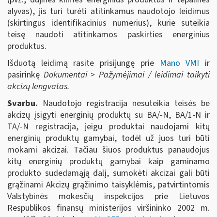
alyvas), jis turi turėti atitinkamus naudotojo leidimus
(skirtingus identifikacinius numerius), kurie suteikia
teisę naudoti atitinkamos paskirties energinius
produktus.
Išduotą leidimą rasite prisijungę prie
Mano VMI
ir
pasirinkę
Dokumentai > Pažymėjimai / leidimai taikyti
akcizų lengvatas.
Svarbu.
Naudotojo registracija nesuteikia teisės be
akcizų įsigyti energinių produktų su BA/-N, BA/1-N ir
TA/-N registracija, jeigu produktai naudojami kitų
energinių produktų gamybai, todėl už juos turi būti
mokami akcizai. Tačiau šiuos produktus panaudojus
kitų energinių produktų gamybai kaip gaminamo
produkto sudedamąją dalį, sumokėti akcizai gali būti
grąžinami Akcizų grąžinimo taisyklėmis, patvirtintomis
Valstybinės mokesčių inspekcijos prie Lietuvos
Respublikos finansų ministerijos viršininko 2002 m.