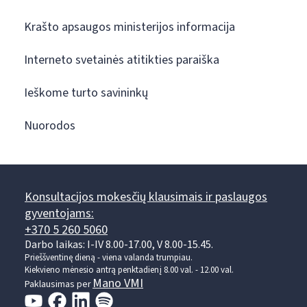
Krašto apsaugos ministerijos informacija
Interneto svetainės atitikties paraiška
Ieškome turto savininkų
Nuorodos
Konsultacijos mokesčių klausimais ir paslaugos
gyventojams:
+370 5 260 5060
Darbo laikas: I-IV 8.00-17.00, V 8.00-15.45.
Prieššventinę dieną - viena valanda trumpiau.
Kiekvieno mėnesio antrą penktadienį 8.00 val. - 12.00 val.
Mano VMI
Paklausimas per