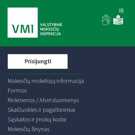
Prisijungti
Mokesčių mokėtojų informacija
Formos
Rinkmenos / Atviri duomenys
Skaičiuoklės ir pagalbininkai
Sąskaitos ir įmokų kodai
Mokesčių žinynas