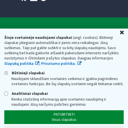
Valstybinė mokesčių inspekcija prie Lietuvos
U
Respublikos finansų ministerijos
Šioje svetainėje naudojami slapukai
(angl. cookies). Būtinieji
slapukai įdiegiami automatiškai ir jiems nėra reikalingas Jūsų
Biudžetinė įstaiga. Juridinio asmens kodas — 188659752,
sutikimas. Taip pat galite sutikti ir su kitų slapukų naudojimu. Savo
adresas: Vasario 16-osios g. 14, 01107 Vilnius, Lietuva, el.paštas:
sutikimą bet kada galėsite atšaukti pakeisdami interneto naršyklės
vmi@vmi.lt
, E. pristatymo dėžutės adresas 188659752
nustatymus ir ištrindami įrašytus slapukus. Daugiau informacijos
Duomenys apie Valstybinę mokesčių inspekciją prie Lietuvos
Slapukų politika
;
Privatumo politika.
Respublikos finansų ministerijos kaupiami ir saugomi Juridinių
asmenų registre
Būtinieji slapukai
Naudojami sklandžiam svetainės veikimui ir įgalina pagrindines
svetainės funkcijas. Be šių slapukų svetainė negali tinkamai veikti.
Analitiniai slapukai
Renka statistinę informaciją apie svetainės naudojimą ir
naudojami Jūsų naršymo patirties gerinimui.
PATVIRTINTI
Visus slapukus