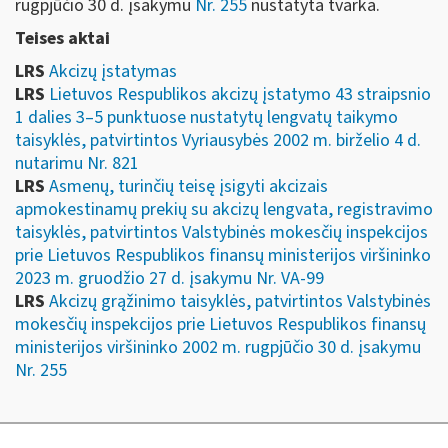
rugpjūčio 30 d. įsakymu
Nr. 255
nustatyta tvarka.
Teises aktai
LRS
Akcizų įstatymas
LRS
Lietuvos Respublikos akcizų įstatymo 43 straipsnio
1 dalies 3–5 punktuose nustatytų lengvatų taikymo
taisyklės, patvirtintos Vyriausybės 2002 m. birželio 4 d.
nutarimu Nr. 821
LRS
Asmenų, turinčių teisę įsigyti akcizais
apmokestinamų prekių su akcizų lengvata, registravimo
taisyklės, patvirtintos Valstybinės mokesčių inspekcijos
prie Lietuvos Respublikos finansų ministerijos viršininko
2023 m. gruodžio 27 d. įsakymu Nr. VA-99
LRS
Akcizų grąžinimo taisyklės, patvirtintos Valstybinės
mokesčių inspekcijos prie Lietuvos Respublikos finansų
ministerijos viršininko 2002 m. rugpjūčio 30 d. įsakymu
Nr. 255