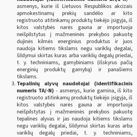
asmenys, kurie iš Lietuvos Respublikos akcizais
apmokestinamų prekių sandėlio ar kito
registruoto atitinkamų produktų tiekėjo įsigyja, iš
kitos valstybės narės gauna ar importuoja
neišpilstytus į mažmeninės prekybos pakuotę
dujinės kilmės energinius produktus ir juos
naudoja kitiems tikslams negu variklių degalai,
šildymui skirtas kuras arba variklių degalų priedai,
t. y. techniniams, gamybiniams (išskyrus pačią
energinių produktų gamybą) ir panašiems
tikslams.
Tepalinių alyvų naudotojai (identifikacinis
numeris TA/-N)
- asmenys, kurie gamina, iš kito
registruoto atitinkamų produktų tiekėjo įsigyja, iš
kitos valstybės narės gauna ar importuoja
neišpilstytas į mažmeninės prekybos pakuotę
tepalines alyvas ir jas naudoja kitiems tikslams
negu variklių degalai, šildymui skirtas kuras arba
variklių degalų priedai, t. y. techniniams,