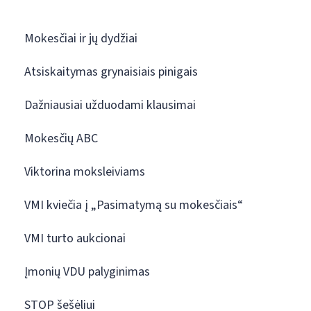
Mokesčiai ir jų dydžiai
Atsiskaitymas grynaisiais pinigais
Dažniausiai užduodami klausimai
Mokesčių ABC
Viktorina moksleiviams
VMI kviečia į „Pasimatymą su mokesčiais“
VMI turto aukcionai
Įmonių VDU palyginimas
STOP šešėliui