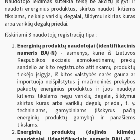
Naudotojo leidimas suteikia teisę be akcizų įsigyti ir
naudoti energinius produktus, skirtus naudoti kitiems
tikslams, ne kaip variklių degalai, šildymui skirtas kuras
arba variklių degalų priedai.
Išskiriami 3 naudotojų registracijų tipai:
Energinių produktų naudotojai (identifikacinis
numeris BA/-N)
- asmenys, kurie iš Lietuvos
Respublikos akcizais apmokestinamų prekių
sandėlio ar kito registruoto atitinkamų produktų
tiekėjo įsigyja, iš kitos valstybės narės gauna ar
importuoja neišpilstytus į mažmeninės prekybos
pakuotę energinius produktus ir juos naudoja
kitiems tikslams negu variklių degalai, šildymui
skirtas kuras arba variklių degalų priedai, t. y.
techniniams, gamybiniams (išskyrus pačią
energinių produktų gamybą) ir panašiems
tikslams.
Energinių produktų (dujinės kilmės)
naudotojai
(identifikacinis numeris BA/1-N
) -