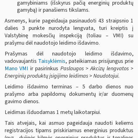
gamybiniams (išskyrus pačią energinių produktų
gamybą) ir panašiems tikslams.
Asmenys, kurie pageidauja pasinaudoti 43 straipsnio 1
dalies 3 punkte nurodyta lengvata, turi kreiptis į
Valstybinę mokesčių inspekciją (toliau – VMI) su
prašymu dėl naudotojo leidimo išdavimo.
Prašymas dėl naudotojo leidimo išdavimo,
vadovaujantis
Taisyklėmis
, pateikiamas prisijungus prie
Mano VMI
ir pasirinkus
Paslaugos > Akcizų lengvatos >
Energinių produktų įsigijimo leidimas > Naudotojui.
Leidimo išdavimo terminas – 5 darbo dienos nuo
prašymo arba papildomų dokumentų ir/ar duomenų
gavimo dienos.
Leidimas išduodamas 1 metų laikotarpiui.
Tais atvejais, kai asmuo pageidauja naudoti keliems
registracijos tipams priskiriamus energinius produktus
(pvz., dujinės kilmės energinius produktus ir tepalines