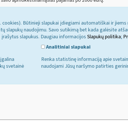
nti savo apmokestinamąsias pajamas po 2000 eurų.
. cookies). Būtinieji slapukai įdiegiami automatiškai ir jiems
u kitų slapukų naudojimu. Savo sutikimą bet kada galėsite atš
i įrašytus slapukus. Daugiau informacijos
Slapukų politika
;
Pr
Analitiniai slapukai
įgalina
Renka statistinę informaciją apie svetai
ukų svetainė
naudojami Jūsų naršymo patirties gerini