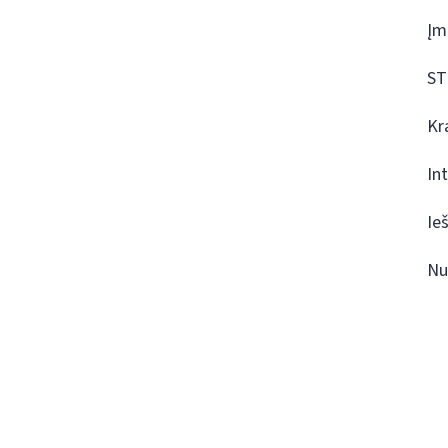
Įm
ST
Kr
In
Ie
Nu