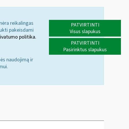
 nėra reikalingas
PATVIRTINTI
aukti pakeisdami
Visus slapukus
ivatumo politika.
PATVIRTINTI
Pasirinktus slapukus
nės naudojimą ir
mui.