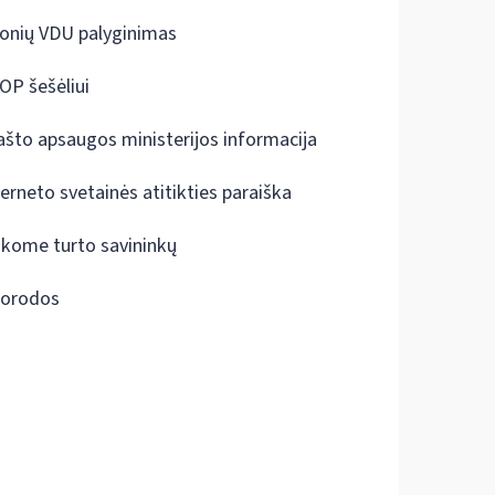
onių VDU palyginimas
OP šešėliui
ašto apsaugos ministerijos informacija
terneto svetainės atitikties paraiška
škome turto savininkų
orodos