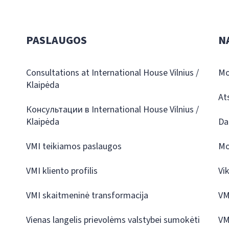
PASLAUGOS
N
Consultations at International House Vilnius /
Mo
Klaipėda
At
Консультации в International House Vilnius /
Klaipėda
Da
VMI teikiamos paslaugos
Mo
VMI kliento profilis
Vi
VMI skaitmeninė transformacija
VM
Vienas langelis prievolėms valstybei sumokėti
VM