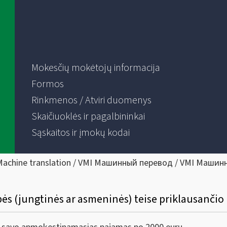
Mokesčių mokėtojų informacija
Formos
Rinkmenos / Atviri duomenys
Skaičiuoklės ir pagalbininkai
Sąskaitos ir įmokų kodai
Machine translation / VMI Машинный перевод / VMI Машин