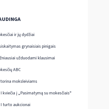
AUDINGA
kesčiai ir jų dydžiai
siskaitymas grynaisiais pinigais
žniausiai užduodami klausimai
kesčių ABC
ktorina moksleiviams
I kviečia į „Pasimatymą su mokesčiais“
I turto aukcionai