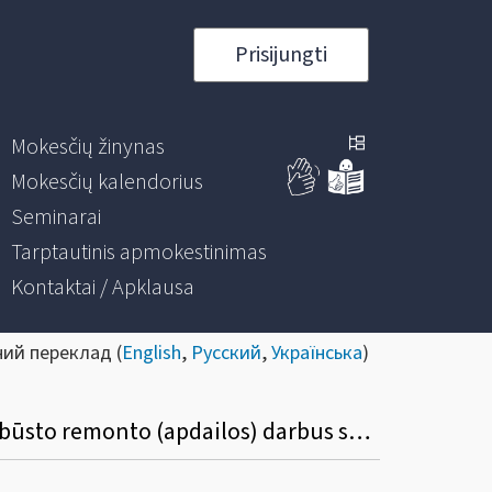
Prisijungti
Mokesčių žinynas
Mokesčių kalendorius
Seminarai
Tarptautinis apmokestinimas
Kontaktai / Apklausa
ний переклад (
English
,
Русский
,
Українська
)
24. Vienas iš sutuoktinių už nuosavybės (jungtinės ar asmeninės) teise priklausančio būsto remonto (apdailos) darbus sumokėjo 4000 eurų, sąskaita išrašyta tik vieno asmens (sutuoktinio) vardu. Ar žmona galės sumažinti savo apmokestinamąsias pajamas 2000 eurų suma?