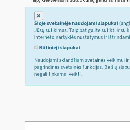
Taip, kiekvienas iš sutuoktinių galės sumaži
Uždaryti
Šioje svetainėje naudojami slapukai
(angl
Jūsų sutikimas. Taip pat galite sutikti ir s
interneto naršyklės nustatymus ir ištrindam
Būtinieji slapukai
Naudojami sklandžiam svetainės veikimui ir 
pagrindines svetainės funkcijas. Be šių slap
negali tinkamai veikti.