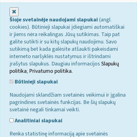
Uždaryti
Šioje svetainėje naudojami slapukai
(angl.
cookies). Būtinieji slapukai įdiegiami automatiškai
ir jiems nėra reikalingas Jūsų sutikimas. Taip pat
galite sutikti ir su kitų slapukų naudojimu. Savo
sutikimą bet kada galėsite atšaukti pakeisdami
interneto naršyklės nustatymus ir ištrindami
įrašytus slapukus. Daugiau informacijos
Slapukų
politika
;
Privatumo politika.
Būtinieji slapukai
Naudojami sklandžiam svetainės veikimui ir įgalina
pagrindines svetainės funkcijas. Be šių slapukų
svetainė negali tinkamai veikti.
Analitiniai slapukai
Renka statistinę informaciją apie svetainės