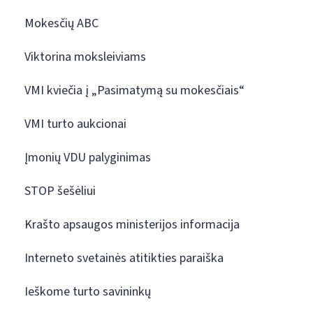
Mokesčių ABC
Viktorina moksleiviams
VMI kviečia į „Pasimatymą su mokesčiais“
VMI turto aukcionai
Įmonių VDU palyginimas
STOP šešėliui
Krašto apsaugos ministerijos informacija
Interneto svetainės atitikties paraiška
Ieškome turto savininkų