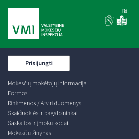
Prisijungti
Mokesčių mokėtojų informacija
Formos
Rinkmenos / Atviri duomenys
Skaičiuoklės ir pagalbininkai
Sąskaitos ir įmokų kodai
Mokesčių žinynas