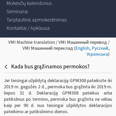
Mokesčių kalendorius
Seminarai
Tarptautinis apmokestinimas
Kontaktai / Apklausa
VMI Machine translation / VMI Машинный перевод /
VMI Машинний переклад (
English
,
Русский
,
Українська
)
Kada bus grąžinamos permokos?
Jei teisingai užpildytą deklaraciją GPM308 pateiksite iki
2019 m. gegužės 2 d., permoka bus grąžinta iki 2019 m.
liepos 31 d. Deklaraciją GPM308 pateikus arba
patikslinus po termino, permoka bus grąžinta ne vėliau
kaip per 90 d. nuo teisingai užpildytos deklaracijos
pateikimo ar patikslinimo dienos.