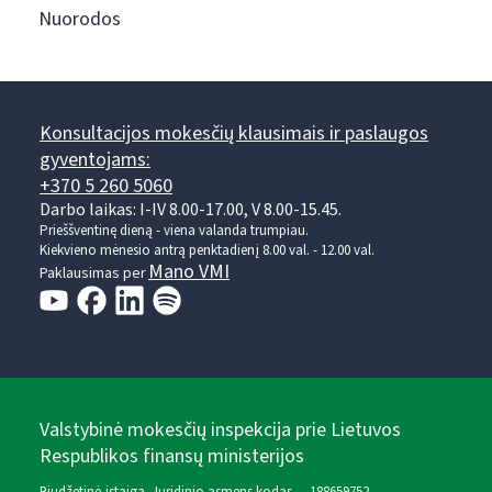
Nuorodos
Konsultacijos mokesčių klausimais ir paslaugos
gyventojams:
+370 5 260 5060
Darbo laikas: I-IV 8.00-17.00, V 8.00-15.45.
Prieššventinę dieną - viena valanda trumpiau.
Kiekvieno mėnesio antrą penktadienį 8.00 val. - 12.00 val.
Mano VMI
Paklausimas per
Valstybinė mokesčių inspekcija prie Lietuvos
Respublikos finansų ministerijos
Biudžetinė įstaiga. Juridinio asmens kodas — 188659752,