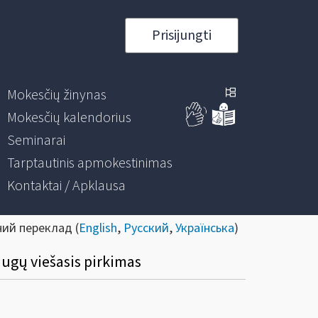
Prisijungti
Mokesčių žinynas
Mokesčių kalendorius
Seminarai
Tarptautinis apmokestinimas
Kontaktai / Apklausa
ний переклад (
English
,
Русский
,
Українська
)
augų viešasis pirkimas