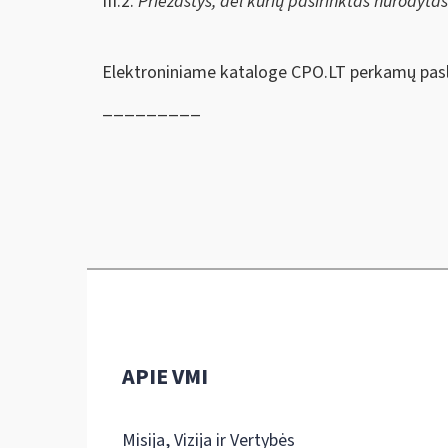
III.2.
Priežastys, dėl kurių pasirinktas nurodyta
Elektroniniame kataloge CPO.LT perkamų pasl
_________
APIE VMI
Misija, Vizija ir Vertybės