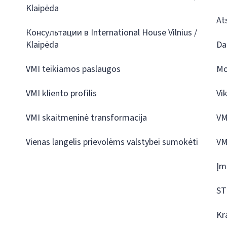
Klaipėda
At
Консультации в International House Vilnius /
Klaipėda
Da
VMI teikiamos paslaugos
Mo
VMI kliento profilis
Vi
VMI skaitmeninė transformacija
VM
Vienas langelis prievolėms valstybei sumokėti
VM
Įm
ST
Kr