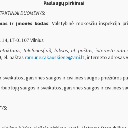
Paslaugų pirkimai
NTAKTINIAI DUOMENYS
:
imas ir įmonės kodas
: Valstybinė mokesčių inspekcija pr
. 14, LT-01107 Vilnius
aktams, telefonas(-ai), faksas, el. paštas, interneto adresa
, el. paštas
ramune.rakauskiene@vmi.lt
, interneto adresas 
r sveikatos, gaisrinės saugos ir civilinės saugos priežiūros p
arbuotojų saugos ir sveikatos, gaisrinės saugos ir civilinės s
TYS
: