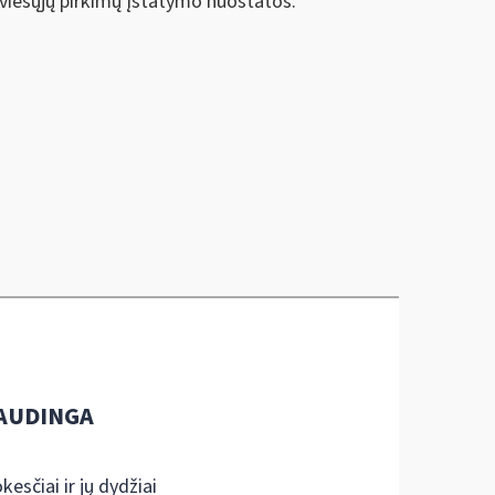
 viešųjų pirkimų įstatymo nuostatos.
AUDINGA
kesčiai ir jų dydžiai