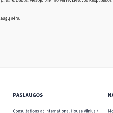
s pirkimo būdas
: Viešojo pirkimo vertė, Lietuvos Respublikos
augų nėra.
PASLAUGOS
N
Consultations at International House Vilnius /
Mo