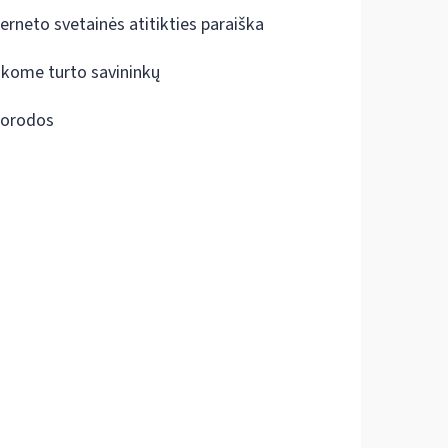
terneto svetainės atitikties paraiška
škome turto savininkų
orodos