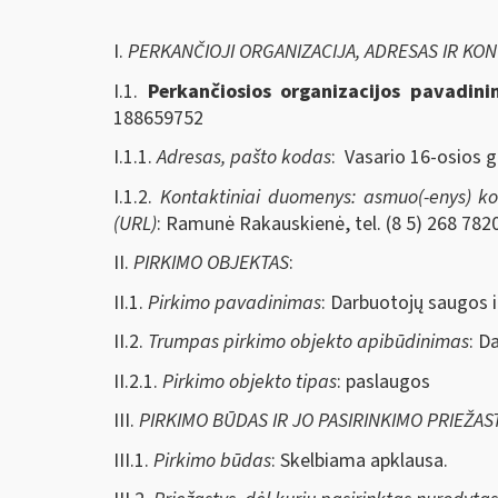
I.
PERKANČIOJI ORGANIZACIJA, ADRESAS IR KO
I.1.
Perkančiosios organizacijos pavadin
188659752
I.1.1.
Adresas, pašto kodas
: Vasario 16-osios g
I.1.2.
Kontaktiniai duomenys: asmuo(-enys) kont
(URL)
: Ramunė Rakauskienė, tel. (8 5) 268 7820
II.
PIRKIMO OBJEKTAS
:
II.1.
Pirkimo pavadinimas
: Darbuotojų saugos i
II.2.
Trumpas pirkimo objekto apibūdinimas
: D
II.2.1.
Pirkimo objekto tipas
: paslaugos
III.
PIRKIMO BŪDAS IR JO PASIRINKIMO PRIEŽAS
III.1.
Pirkimo būdas
: Skelbiama apklausa.