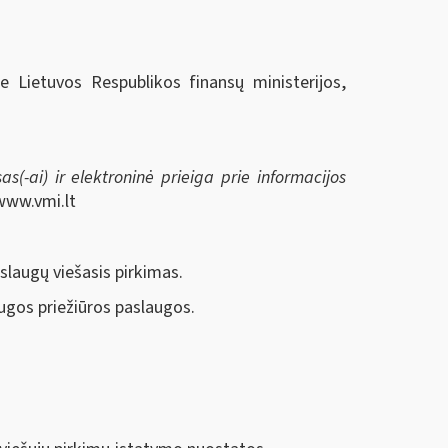
ie Lietuvos Respublikos finansų ministerijos,
s(-ai) ir elektroninė prieiga prie informacijos
www.vmi.lt
aslaugų viešasis pirkimas.
augos priežiūros paslaugos.