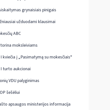
siskaitymas grynaisiais pinigais
žniausiai užduodami klausimai
kesčių ABC
ktorina moksleiviams
I kviečia į „Pasimatymą su mokesčiais“
I turto aukcionai
onių VDU palyginimas
OP šešėliui
ašto apsaugos ministerijos informacija