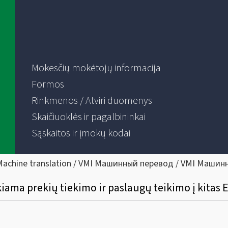
Mokesčių mokėtojų informacija
Formos
Rinkmenos / Atviri duomenys
Skaičiuoklės ir pagalbininkai
Sąskaitos ir įmokų kodai
Machine translation / VMI Машинный перевод / VMI Машин
kiama prekių tiekimo ir paslaugų teikimo į kitas 