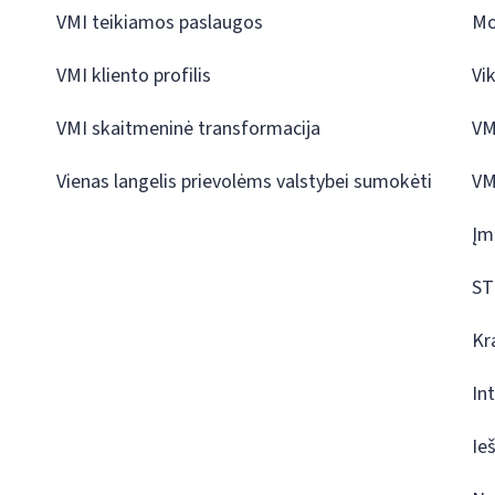
VMI teikiamos paslaugos
Mo
VMI kliento profilis
Vi
VMI skaitmeninė transformacija
VM
Vienas langelis prievolėms valstybei sumokėti
VM
Įm
ST
Kr
In
Ie