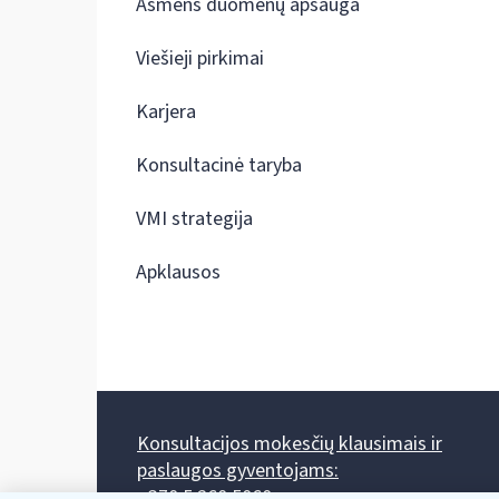
Asmens duomenų apsauga
Viešieji pirkimai
Karjera
Konsultacinė taryba
VMI strategija
Apklausos
Konsultacijos mokesčių klausimais ir
paslaugos gyventojams:
+370 5 260 5060