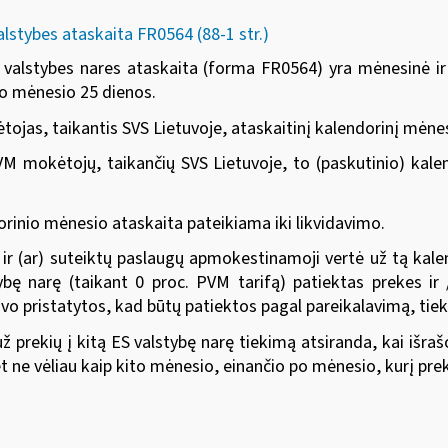
alstybes ataskaita FR0564 (88-1 str.)
S valstybes nares ataskaita (forma FR0564) yra mėnesinė ir 
io mėnesio 25 dienos.
ojas, taikantis SVS Lietuvoje, ataskaitinį kalendorinį mėnes
M mokėtojų, taikančių SVS Lietuvoje, to (paskutinio) kale
orinio mėnesio ataskaita pateikiama iki likvidavimo.
ų ir (ar) suteiktų paslaugų apmokestinamoji vertė už tą ka
ybę narę (taikant 0 proc. PVM tarifą) patiektas prekes ir 
buvo pristatytos, kad būtų patiektos pagal pareikalavimą, tie
už prekių į kitą ES valstybę narę tiekimą atsiranda, kai iš
t ne vėliau kaip kito mėnesio, einančio po mėnesio, kurį pre