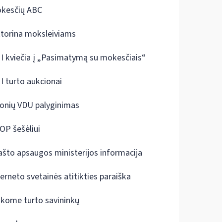
kesčių ABC
ktorina moksleiviams
I kviečia į „Pasimatymą su mokesčiais“
I turto aukcionai
onių VDU palyginimas
OP šešėliui
ašto apsaugos ministerijos informacija
terneto svetainės atitikties paraiška
škome turto savininkų