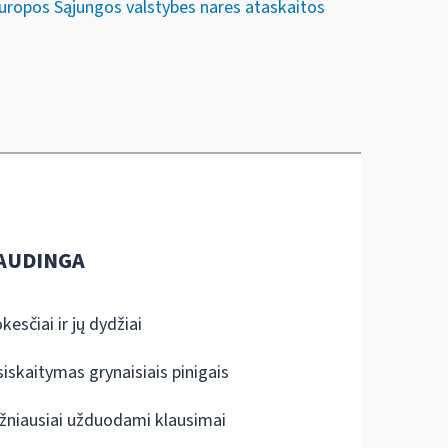
 Europos Sąjungos valstybes nares ataskaitos
AUDINGA
kesčiai ir jų dydžiai
siskaitymas grynaisiais pinigais
žniausiai užduodami klausimai