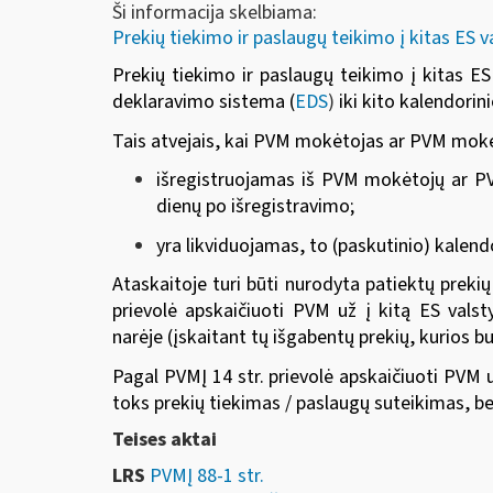
Ši informacija skelbiama:
Prekių tiekimo ir paslaugų teikimo į kitas ES v
Prekių tiekimo ir paslaugų teikimo į kitas E
deklaravimo sistema (
EDS
)
iki kito kalendorin
Tais atvejais, kai PVM mokėtojas ar PVM mokėt
išregistruojamas iš PVM mokėtojų ar PV
dienų po išregistravimo;
yra likviduojamas, to (paskutinio) kalend
Ataskaitoje turi būti nurodyta patiektų preki
prievolė apskaičiuoti PVM už į kitą ES valst
narėje (įskaitant tų išgabentų prekių, kurios 
Pagal PVMĮ 14 str. prievolė apskaičiuoti PVM 
toks prekių tiekimas / paslaugų suteikimas, be
Teises aktai
LRS
PVMĮ 88-1 str.