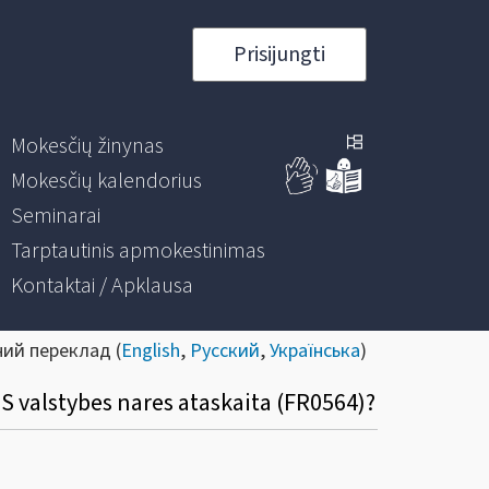
Prisijungti
Mokesčių žinynas
Mokesčių kalendorius
Seminarai
Tarptautinis apmokestinimas
Kontaktai / Apklausa
ний переклад (
English
,
Русский
,
Українська
)
ES valstybes nares ataskaita (FR0564)?