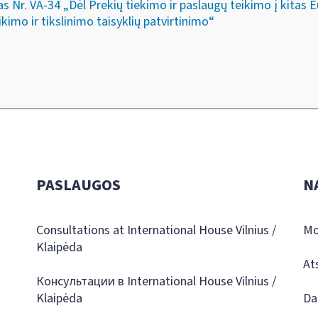
s Nr. VA-34 „Dėl Prekių tiekimo ir paslaugų teikimo į kitas
kimo ir tikslinimo taisyklių patvirtinimo“
PASLAUGOS
N
Consultations at International House Vilnius /
Mo
Klaipėda
At
Консультации в International House Vilnius /
Klaipėda
Da