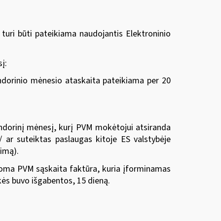
turi būti pateikiama naudojantis Elektroninio
į:
ndorinio mėnesio ataskaita pateikiama per 20
lendorinį mėnesį, kurį PVM mokėtojui atsiranda
/ ar suteiktas paslaugas kitoje ES valstybėje
kimą).
rašoma PVM sąskaita faktūra, kuria įforminamas
kės buvo išgabentos, 15 dieną.