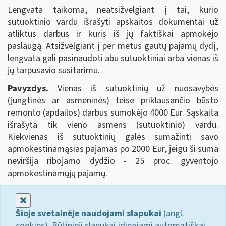
Lengvata taikoma, neatsižvelgiant į tai, kurio
sutuoktinio vardu išrašyti apskaitos dokumentai už
atliktus darbus ir kuris iš jų faktiškai apmokėjo
paslaugą. Atsižvelgiant į per metus gautų pajamų dydį,
lengvata gali pasinaudoti abu sutuoktiniai arba vienas iš
jų tarpusavio susitarimu.
Pavyzdys.
Vienas iš sutuoktinių už nuosavybės
(jungtinės ar asmeninės) teise priklausančio būsto
remonto (apdailos) darbus sumokėjo 4000 Eur. Sąskaita
išrašyta tik vieno asmens (sutuoktinio) vardu.
Kiekvienas iš sutuoktinių galės sumažinti savo
apmokestinamąsias pajamas po 2000 Eur, jeigu ši suma
neviršija ribojamo dydžio - 25 proc. gyventojo
apmokestinamųjų pajamų.
Uždaryti
Šioje svetainėje naudojami slapukai
(angl.
cookies). Būtinieji slapukai įdiegiami automatiškai