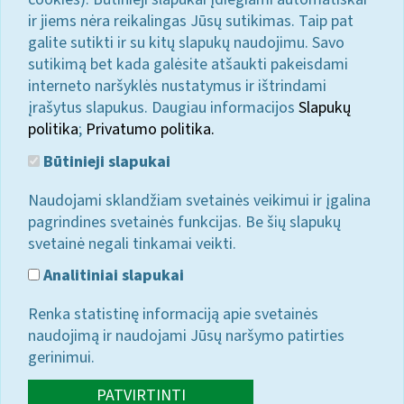
ir jiems nėra reikalingas Jūsų sutikimas. Taip pat
galite sutikti ir su kitų slapukų naudojimu. Savo
sutikimą bet kada galėsite atšaukti pakeisdami
interneto naršyklės nustatymus ir ištrindami
įrašytus slapukus. Daugiau informacijos
Slapukų
politika
;
Privatumo politika.
Būtinieji slapukai
Naudojami sklandžiam svetainės veikimui ir įgalina
pagrindines svetainės funkcijas. Be šių slapukų
svetainė negali tinkamai veikti.
Analitiniai slapukai
Renka statistinę informaciją apie svetainės
naudojimą ir naudojami Jūsų naršymo patirties
gerinimui.
PATVIRTINTI