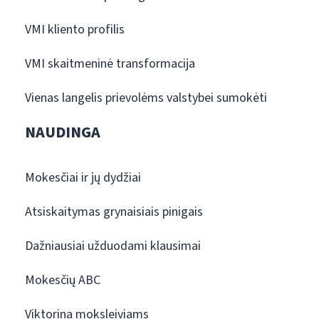
VMI kliento profilis
VMI skaitmeninė transformacija
Vienas langelis prievolėms valstybei sumokėti
NAUDINGA
Mokesčiai ir jų dydžiai
Atsiskaitymas grynaisiais pinigais
Dažniausiai užduodami klausimai
Mokesčių ABC
Viktorina moksleiviams