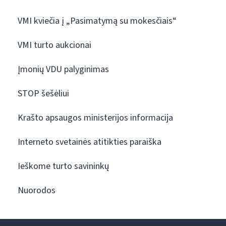
VMI kviečia į „Pasimatymą su mokesčiais“
VMI turto aukcionai
Įmonių VDU palyginimas
STOP šešėliui
Krašto apsaugos ministerijos informacija
Interneto svetainės atitikties paraiška
Ieškome turto savininkų
Nuorodos