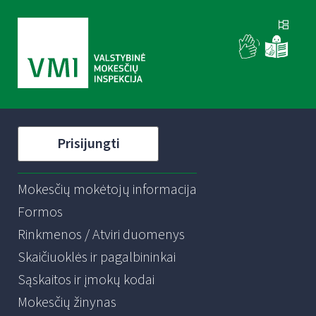
Prisijungti
Mokesčių mokėtojų informacija
Formos
Rinkmenos / Atviri duomenys
Skaičiuoklės ir pagalbininkai
Sąskaitos ir įmokų kodai
Mokesčių žinynas