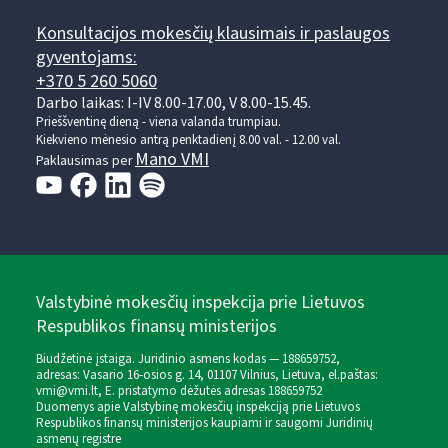
Konsultacijos mokesčių klausimais ir paslaugos
gyventojams:
+370 5 260 5060
Darbo laikas: I-IV 8.00-17.00, V 8.00-15.45.
Prieššventinę dieną - viena valanda trumpiau.
Kiekvieno mėnesio antrą penktadienį 8.00 val. - 12.00 val.
Mano VMI
Paklausimas per
Valstybinė mokesčių inspekcija prie Lietuvos
Respublikos finansų ministerijos
Biudžetinė įstaiga. Juridinio asmens kodas — 188659752,
adresas: Vasario 16-osios g. 14, 01107 Vilnius, Lietuva, el.paštas:
vmi@vmi.lt
, E. pristatymo dėžutės adresas 188659752
Duomenys apie Valstybinę mokesčių inspekciją prie Lietuvos
Respublikos finansų ministerijos kaupiami ir saugomi Juridinių
asmenų registre