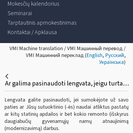
Mokesčių kalendorius
Seminarai
Tarptautinis apmokestinimas
Kontaktai / Apklausa
VMI Machine translation / VMI Машинный перевод /
VMI Машинний переклад (
English
,
Русский
,
Українська
)
Ar galima pasinaudoti lengvata, jeigu turtas priklauso sutuoktiniui?
Lengvata galite pasinaudoti, jei sumokėjote už savo
paties ar Jūsų sutuoktinio (-ės) naudai atliktus pastatų
ar kitų statinių apdailos ir bet kokio remonto (išskyrus
daugiabučių gyvenamųjų namų atnaujinimą
(modernizavimą) darbus.