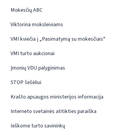
Mokesčių ABC
Viktorina moksleiviams
VMI kviečia į „Pasimatymą su mokesčiais“
VMI turto aukcionai
Įmonių VDU palyginimas
STOP šešėliui
Krašto apsaugos ministerijos informacija
Interneto svetainės atitikties paraiška
Ieškome turto savininkų