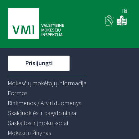
Prisijungti
Mokesčių mokėtojų informacija
Formos
Rinkmenos / Atviri duomenys
Skaičiuoklės ir pagalbininkai
Sąskaitos ir įmokų kodai
Mokesčių žinynas