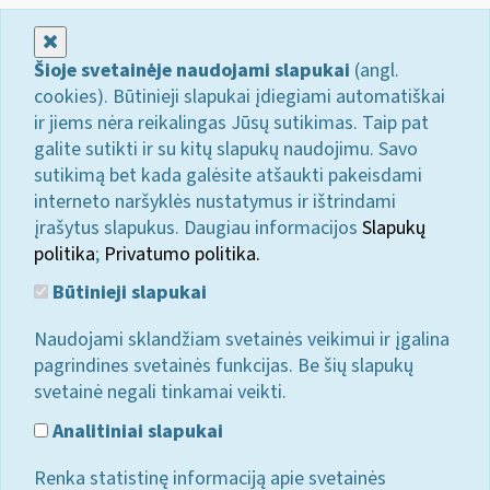
Uždaryti
Šioje svetainėje naudojami slapukai
(angl.
cookies). Būtinieji slapukai įdiegiami automatiškai
ir jiems nėra reikalingas Jūsų sutikimas. Taip pat
galite sutikti ir su kitų slapukų naudojimu. Savo
sutikimą bet kada galėsite atšaukti pakeisdami
interneto naršyklės nustatymus ir ištrindami
įrašytus slapukus. Daugiau informacijos
Slapukų
politika
;
Privatumo politika.
Būtinieji slapukai
Naudojami sklandžiam svetainės veikimui ir įgalina
pagrindines svetainės funkcijas. Be šių slapukų
svetainė negali tinkamai veikti.
Analitiniai slapukai
Renka statistinę informaciją apie svetainės