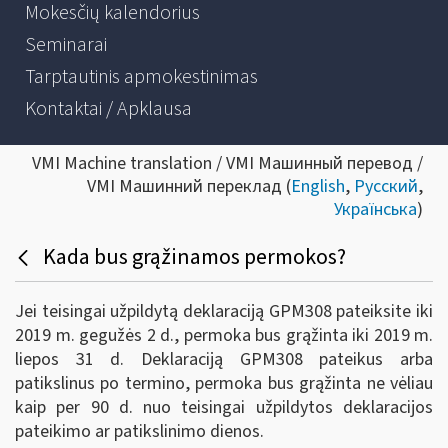
Mokesčių kalendorius
Seminarai
Tarptautinis apmokestinimas
Kontaktai / Apklausa
VMI Machine translation / VMI Машинный перевод /
VMI Машинний переклад (
English
,
Русский
,
Українська
)
Kada bus grąžinamos permokos?
Jei teisingai užpildytą deklaraciją GPM308 pateiksite iki
2019 m. gegužės 2 d., permoka bus grąžinta iki 2019 m.
liepos 31 d. Deklaraciją GPM308 pateikus arba
patikslinus po termino, permoka bus grąžinta ne vėliau
kaip per 90 d. nuo teisingai užpildytos deklaracijos
pateikimo ar patikslinimo dienos.