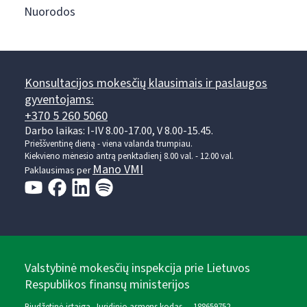
Nuorodos
Konsultacijos mokesčių klausimais ir paslaugos
gyventojams:
+370 5 260 5060
Darbo laikas: I-IV 8.00-17.00, V 8.00-15.45.
Prieššventinę dieną - viena valanda trumpiau.
Kiekvieno mėnesio antrą penktadienį 8.00 val. - 12.00 val.
Mano VMI
Paklausimas per
Valstybinė mokesčių inspekcija prie Lietuvos
Respublikos finansų ministerijos
Biudžetinė įstaiga. Juridinio asmens kodas — 188659752,