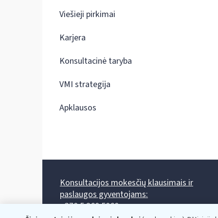
Viešieji pirkimai
Karjera
Konsultacinė taryba
VMI strategija
Apklausos
Konsultacijos mokesčių klausimais ir
paslaugos gyventojams:
+370 5 260 5060
Darbo laikas: I-IV 8.00-17.00, V 8.00-15.45.