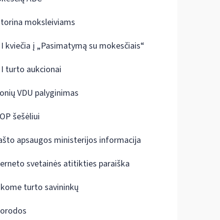
ktorina moksleiviams
I kviečia į „Pasimatymą su mokesčiais“
I turto aukcionai
onių VDU palyginimas
OP šešėliui
ašto apsaugos ministerijos informacija
terneto svetainės atitikties paraiška
škome turto savininkų
orodos