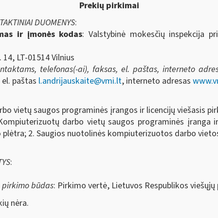
Prekių pirkimai
NTAKTINIAI DUOMENYS
:
imas ir įmonės kodas
: Valstybinė mokesčių inspekcija pr
. 14, LT-01514 Vilnius
aktams, telefonas(-ai), faksas, el. paštas, interneto adresa
, el. paštas
l.andrijauskaite@vmi.lt
, interneto adresas
www.vm
bo vietų saugos programinės įrangos ir licencijų viešasis pi
Kompiuterizuotų darbo vietų saugos programinės įranga ir l
 plėtra; 2. Saugios nuotolinės kompiuterizuotos darbo viet
TYS
:
s pirkimo būdas
: Pirkimo vertė, Lietuvos Respublikos viešųj
ių nėra.