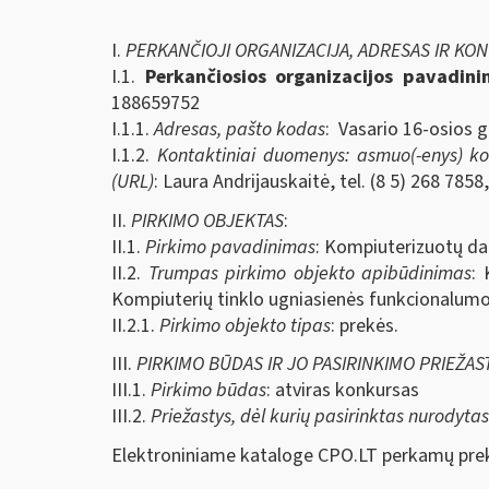
I.
PERKANČIOJI ORGANIZACIJA, ADRESAS IR KO
I.1.
Perkančiosios organizacijos pavadin
188659752
I.1.1.
Adresas, pašto kodas
: Vasario 16-osios g
I.1.2.
Kontaktiniai duomenys: asmuo(-enys) kont
(URL)
: Laura Andrijauskaitė, tel. (8 5) 268 7858
II.
PIRKIMO OBJEKTAS
:
II.1.
Pirkimo pavadinimas
: Kompiuterizuotų dar
II.2.
Trumpas pirkimo objekto apibūdinimas
: 
Kompiuterių tinklo ugniasienės funkcionalumo
II.2.1.
Pirkimo objekto tipas
: prekės.
III.
PIRKIMO BŪDAS IR JO PASIRINKIMO PRIEŽAS
III.1.
Pirkimo būdas
: atviras konkursas
III.2.
Priežastys, dėl kurių pasirinktas nurodyta
Elektroniniame kataloge CPO.LT perkamų prek