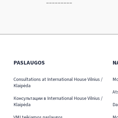
_________
PASLAUGOS
N
Consultations at International House Vilnius /
Mo
Klaipėda
At
Консультации в International House Vilnius /
Klaipėda
Da
VMI teikiamos paslaugos
Mo