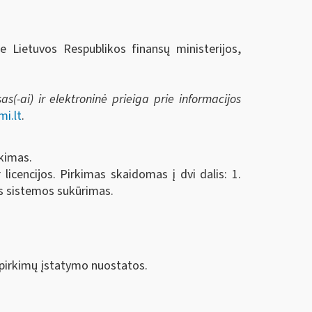
ie Lietuvos Respublikos finansų ministerijos,
s(-ai) ir elektroninė prieiga prie informacijos
i.lt
.
rkimas.
icencijos. Pirkimas skaidomas į dvi dalis: 1.
os sistemos sukūrimas.
ų pirkimų įstatymo nuostatos.