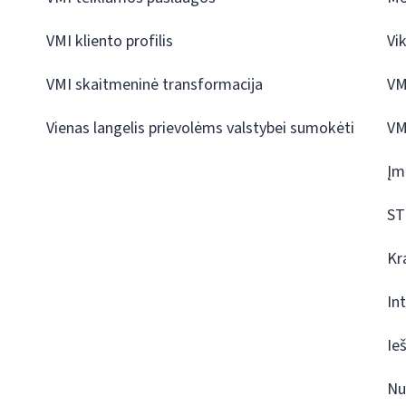
VMI kliento profilis
Vi
VMI skaitmeninė transformacija
VM
Vienas langelis prievolėms valstybei sumokėti
VM
Įm
ST
Kr
In
Ie
Nu