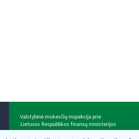
Valstybinė mokesčių inspekcija prie
Lietuvos Respublikos finansų ministerijos
Biudžetinė įstaiga. Juridinio asmens kodas — 188659752,