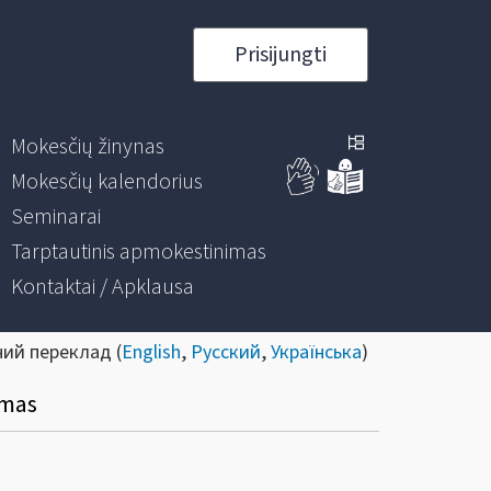
Prisijungti
Mokesčių žinynas
Mokesčių kalendorius
Seminarai
Tarptautinis apmokestinimas
Kontaktai / Apklausa
ний переклад (
English
,
Русский
,
Українська
)
imas