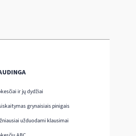
AUDINGA
kesčiai ir jų dydžiai
siskaitymas grynaisiais pinigais
žniausiai užduodami klausimai
kesčių ABC