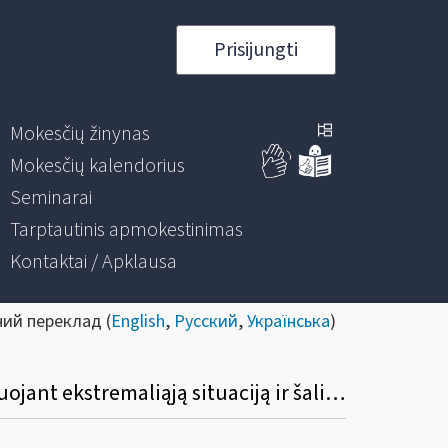
Prisijungti
Mokesčių žinynas
Mokesčių kalendorius
Seminarai
Tarptautinis apmokestinimas
Kontaktai / Apklausa
ний переклад (
English
,
Русский
,
Українська
)
LPĮ 7 straipsnio 2-1 dalyje nurodyti paramos gavėjai, fiziniai asmenys, dalyvauja likviduojant ekstremaliąją situaciją ir šalinant jos padarinius, ir iš UAB gauna paramą turtu (transporto priemone). Ar paramos gavėjas tokiu turtu gali naudotis tik laikotarpiu kai likviduojami ekstremalios situacijos padariniai, o po to turi grąžinti, nors tai nenumatyta paramos teikimo dokumente? Kaip tokiu atveju gauta (suteikta) parama nurodoma ataskaitose?