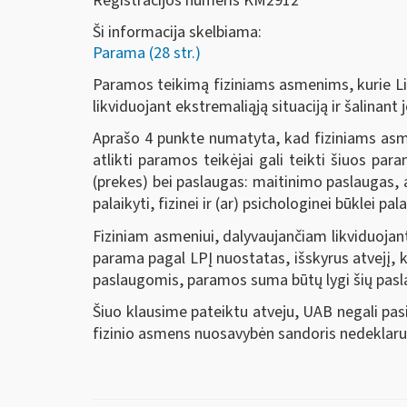
Registracijos numeris KM2912
Ši informacija skelbiama:
Parama (28 str.)
Paramos teikimą fiziniams asmenims, kurie Liet
likviduojant ekstremaliąją situaciją ir šalinan
Aprašo 4 punkte numatyta, kad fiziniams asmen
atlikti paramos teikėjai gali teikti šiuos p
(prekes) bei paslaugas: maitinimo paslaugas, a
palaikyti, fizinei ir (ar) psichologinei būklei pal
Fiziniam asmeniui, dalyvaujančiam likviduojan
parama pagal LPĮ nuostatas, išskyrus atvejį, 
paslaugomis, paramos suma būtų lygi šių pasla
Šiuo klausime pateiktu atveju, UAB negali pas
fizinio asmens nuosavybėn sandoris nedeklar