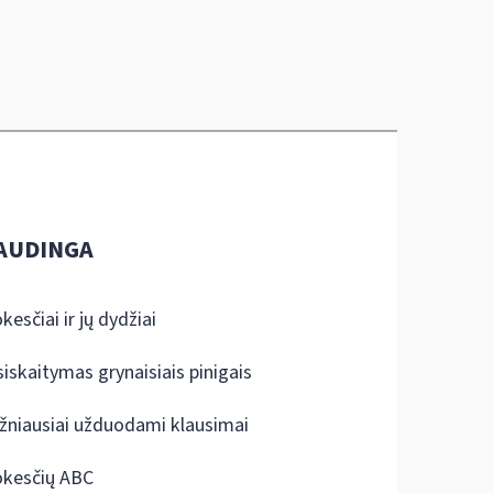
AUDINGA
kesčiai ir jų dydžiai
siskaitymas grynaisiais pinigais
žniausiai užduodami klausimai
kesčių ABC