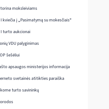
ktorina moksleiviams
I kviečia į „Pasimatymą su mokesčiais“
I turto aukcionai
onių VDU palyginimas
OP šešėliui
ašto apsaugos ministerijos informacija
terneto svetainės atitikties paraiška
škome turto savininkų
orodos