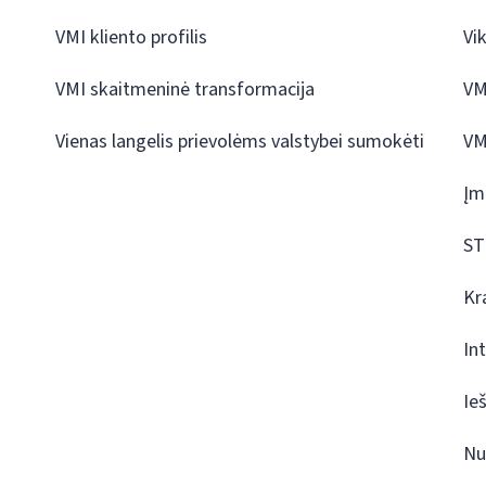
VMI kliento profilis
Vi
VMI skaitmeninė transformacija
VM
Vienas langelis prievolėms valstybei sumokėti
VM
Įm
ST
Kr
In
Ie
Nu