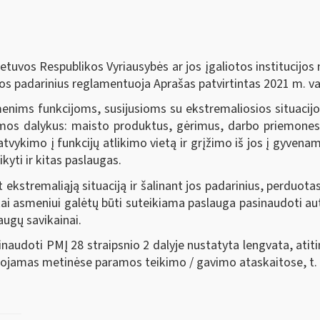
uvos Respublikos Vyriausybės ar jos įgaliotos institucijos nu
t jos padarinius reglamentuoja Aprašas patvirtintas 2021 m. v
ims funkcijoms, susijusioms su ekstremaliosios situacijos 
aramos dalykus: maisto produktus, gėrimus, darbo priemones
tvykimo į funkcijų atlikimo vietą ir grįžimo iš jos į gyvena
aikyti ir kitas paslaugas.
t ekstremaliąją situaciją ir šalinant jos padarinius, perduo
kai asmeniui galėtų būti suteikiama paslauga pasinaudoti a
ugų savikainai.
inaudoti PMĮ 28 straipsnio 2 dalyje nustatyta lengvata, atit
uojamas metinėse paramos teikimo / gavimo ataskaitose, t.