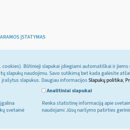
PARAMOS ĮSTATYMAS
. cookies). Būtinieji slapukai įdiegiami automatiškai ir jiems
u kitų slapukų naudojimu. Savo sutikimą bet kada galėsite atš
i įrašytus slapukus. Daugiau informacijos
Slapukų politika
;
Pr
Analitiniai slapukai
įgalina
Renka statistinę informaciją apie svetai
ukų svetainė
naudojami Jūsų naršymo patirties gerini