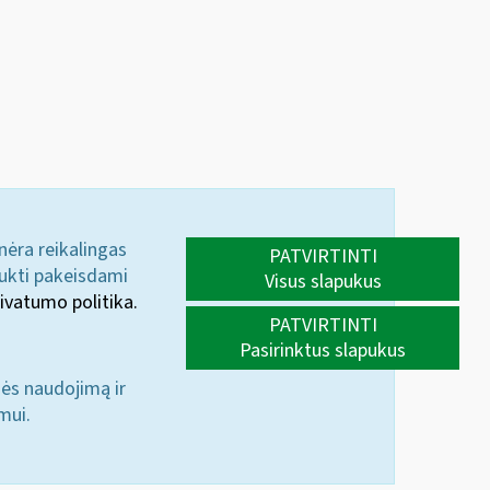
 nėra reikalingas
PATVIRTINTI
aukti pakeisdami
Visus slapukus
ivatumo politika.
PATVIRTINTI
Pasirinktus slapukus
nės naudojimą ir
mui.