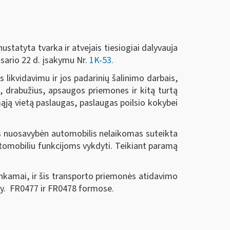
statyta tvarka ir atvejais tiesiogiai dalyvauja
asario 22 d. įsakymu Nr.
1K-53.
likvidavimu ir jos padarinių šalinimo darbais,
, drabužius, apsaugos priemones ir kitą turtą
mąją vietą paslaugas, paslaugas poilsio kokybei
tas nuosavybėn automobilis nelaikomas suteikta
utomobiliu funkcijoms vykdyti. Teikiant paramą
inkamai, ir šis transporto priemonės atidavimo
 y. FR0477 ir FR0478 formose.