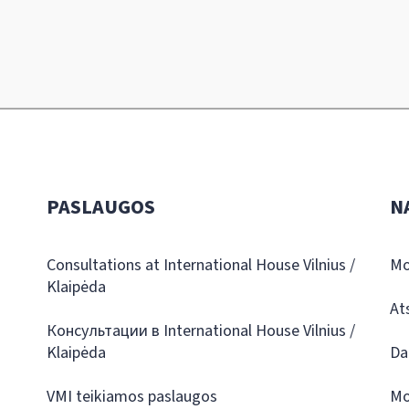
PASLAUGOS
N
Consultations at International House Vilnius /
Mo
Klaipėda
At
Консультации в International House Vilnius /
Klaipėda
Da
VMI teikiamos paslaugos
Mo