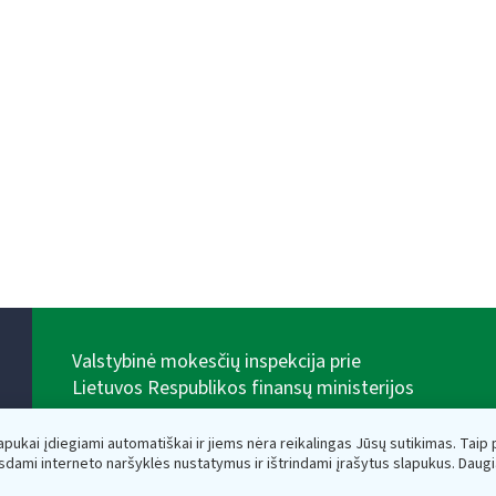
Valstybinė mokesčių inspekcija prie
Lietuvos Respublikos finansų ministerijos
Biudžetinė įstaiga. Juridinio asmens kodas — 188659752,
adresas: Vasario 16-osios g. 14, 01107 Vilnius, Lietuva,
lapukai įdiegiami automatiškai ir jiems nėra reikalingas Jūsų sutikimas. Taip pa
el.paštas:
vmi@vmi.lt
, E. pristatymo dėžutės adresas
sdami interneto naršyklės nustatymus ir ištrindami įrašytus slapukus. Daug
188659752
Duomenys apie Valstybinę mokesčių inspekciją prie