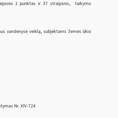
aipsnio 1 punktas ir 37 straipsnis, taikymo
idaus vandenyse veiklą, subjektams žemės ūkio
atymas Nr. XIV‑724