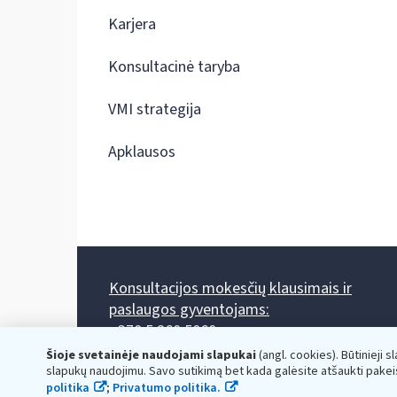
Karjera
Konsultacinė taryba
VMI strategija
Apklausos
Konsultacijos mokesčių klausimais ir
paslaugos gyventojams:
+370 5 260 5060
Darbo laikas: I-IV 8.00-17.00, V 8.00-15.45.
Šioje svetainėje naudojami slapukai
(angl. cookies). Būtinieji s
Prieššventinę dieną - viena valanda trumpiau.
slapukų naudojimu. Savo sutikimą bet kada galėsite atšaukti pakei
Kiekvieno mėnesio antrą penktadienį 8.00 val. - 12.00 val.
politika
;
Privatumo politika.