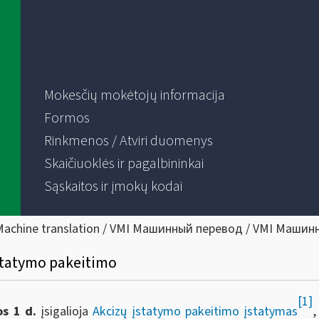
Mokesčių mokėtojų informacija
Formos
Rinkmenos / Atviri duomenys
Skaičiuoklės ir pagalbininkai
Sąskaitos ir įmokų kodai
Machine translation / VMI Машинный перевод / VMI Машин
statymo pakeitimo
[1]
s 1 d.
įsigalioja
Akcizų įstatymo pakeitimo įstatymas
,