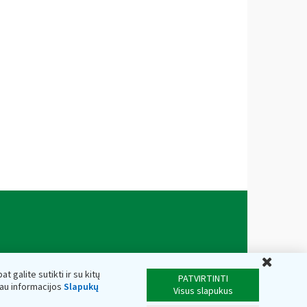
Uždar
t galite sutikti ir su kitų
PATVIRTINTI
iau informacijos
Slapukų
Visus slapukus