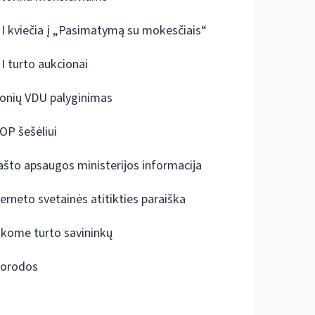
I kviečia į „Pasimatymą su mokesčiais“
I turto aukcionai
onių VDU palyginimas
OP šešėliui
ašto apsaugos ministerijos informacija
terneto svetainės atitikties paraiška
škome turto savininkų
orodos