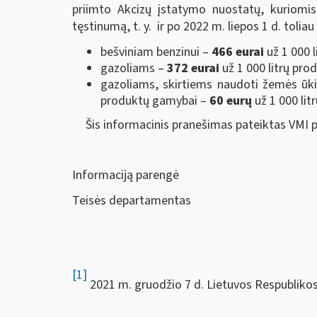
priimto Akcizų įstatymo nuostatų, kuriomis
tęstinumą, t. y. ir po 2022 m. liepos 1 d. toliau 
bešviniam benzinui –
466 eurai
už 1 000 l
gazoliams –
372 eurai
už 1 000 litrų pro
gazoliams, skirtiems naudoti žemės ūki
produktų gamybai –
60 eurų
už 1 000 lit
Šis informacinis pranešimas pateiktas VMI p
Informaciją parengė
Teisės departamentas
[1]
2021 m. gruodžio 7 d. Lietuvos Respublikos 