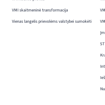
VMI skaitmeninė transformacija
VM
Vienas langelis prievolėms valstybei sumokėti
VM
Įm
ST
Kr
In
Ie
Nu