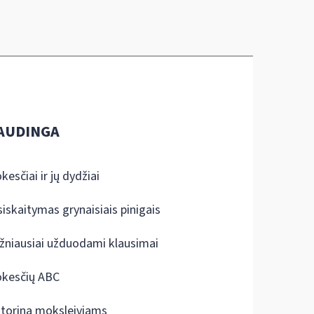
AUDINGA
kesčiai ir jų dydžiai
siskaitymas grynaisiais pinigais
žniausiai užduodami klausimai
kesčių ABC
ktorina moksleiviams