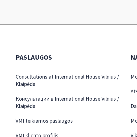
PASLAUGOS
N
Consultations at International House Vilnius /
Mo
Klaipėda
At
Консультации в International House Vilnius /
Klaipėda
Da
VMI teikiamos paslaugos
Mo
VMI kliento profilis
Vi