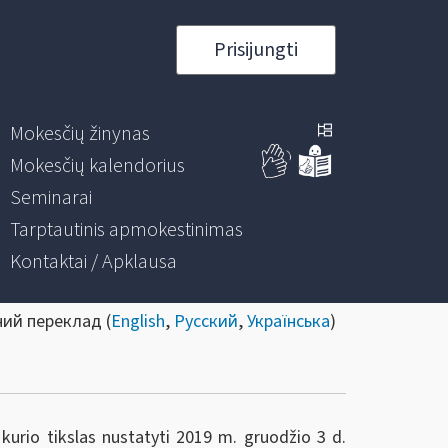
Prisijungti
Mokesčių žinynas
Mokesčių kalendorius
Seminarai
Tarptautinis apmokestinimas
Kontaktai / Apklausa
ний переклад (
English
,
Русский
,
Українська
)
 kurio tikslas nustatyti 2019 m. gruodžio 3 d.