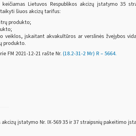
 keičiamas Lietuvos Respublikos akcizų įstatymo 35 str
taikyti šiuos akcizų tarifus:
itrų produkto;
dukto;
o veiklos, įskaitant akvakultūros ar verslinės žvejybos v
rų produkto.
rie FM 2021-12-21 rašte Nr.
(18.2-31-2 Mr) R – 5664.
akcizų įstatymo Nr. IX-569 35 ir 37 straipsnių pakeitimo įst