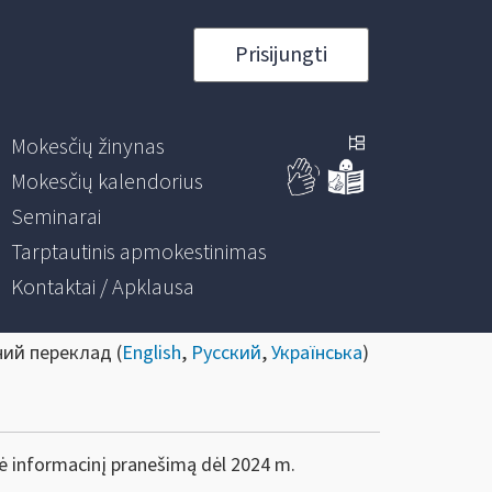
Prisijungti
Mokesčių žinynas
Mokesčių kalendorius
Seminarai
Tarptautinis apmokestinimas
Kontaktai / Apklausa
ний переклад (
English
,
Русский
,
Українська
)
gė informacinį pranešimą dėl 2024 m.