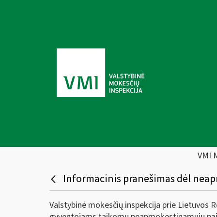
VMI 
Informacinis pranešimas dėl nea
Valstybinė mokesčių inspekcija prie Lietuvos R
gyventojams taikomų neapmokestinamųjų paj