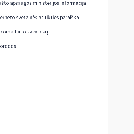
ašto apsaugos ministerijos informacija
terneto svetainės atitikties paraiška
škome turto savininkų
orodos