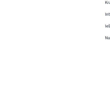
Kr
In
Ie
Nu