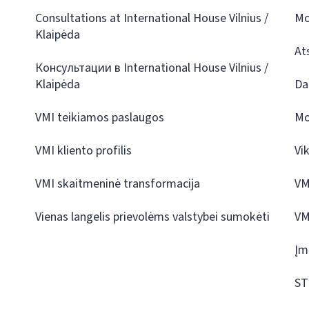
Consultations at International House Vilnius /
Mo
Klaipėda
At
Консультации в International House Vilnius /
Klaipėda
Da
VMI teikiamos paslaugos
Mo
VMI kliento profilis
Vi
VMI skaitmeninė transformacija
VM
Vienas langelis prievolėms valstybei sumokėti
VM
Įm
ST