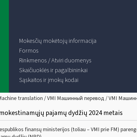
Mokesčių mokėtojų informacija
Formos
Rinkmenos / Atviri duomenys
Skaičiuoklės ir pagalbininkai
Sąskaitos ir įmokų kodai
Machine translation / VMI Машинный перевод / VMI Машин
pmokestinamųjų pajamų dydžių 2024 metais
espublikos finansų ministerijos (toliau – VMI prie FM) paren
amų dydžių (NPD).