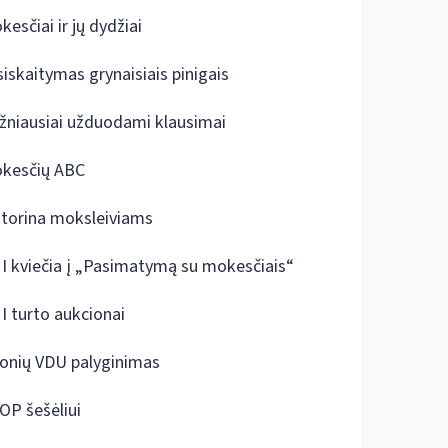
kesčiai ir jų dydžiai
siskaitymas grynaisiais pinigais
žniausiai užduodami klausimai
kesčių ABC
ktorina moksleiviams
I kviečia į „Pasimatymą su mokesčiais“
I turto aukcionai
onių VDU palyginimas
OP šešėliui