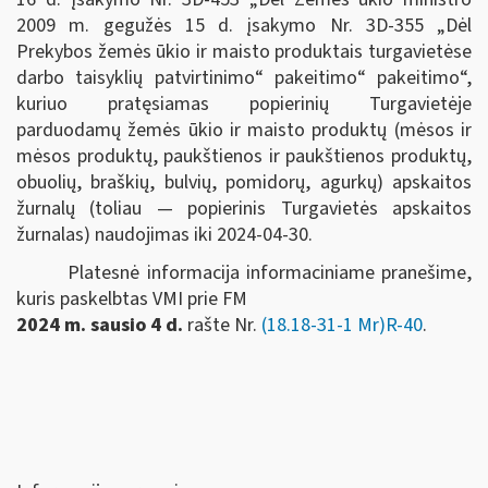
2009 m. gegužės 15 d. įsakymo Nr. 3D-355 „Dėl
Prekybos žemės ūkio ir maisto produktais turgavietėse
darbo taisyklių patvirtinimo“ pakeitimo“ pakeitimo“,
kuriuo pratęsiamas popierinių Turgavietėje
parduodamų žemės ūkio ir maisto produktų (mėsos ir
mėsos produktų, paukštienos ir paukštienos produktų,
obuolių, braškių, bulvių, pomidorų, agurkų) apskaitos
žurnalų (toliau — popierinis Turgavietės apskaitos
žurnalas) naudojimas iki 2024-04-30.
Platesnė informacija informaciniame pranešime,
kuris paskelbtas VMI prie FM
2024 m. sausio 4 d.
rašte Nr.
(18.18-31-1 Mr)R-40
.