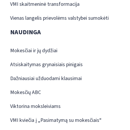
VMI skaitmeninė transformacija
Vienas langelis prievolėms valstybei sumokėti
NAUDINGA
Mokesčiai ir jų dydžiai
Atsiskaitymas grynaisiais pinigais
Dažniausiai užduodami klausimai
Mokesčių ABC
Viktorina moksleiviams
VMI kviečia į „Pasimatymą su mokesčiais“