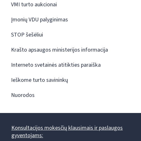
VMI turto aukcionai
Įmonių VDU palyginimas
STOP šešėliui
Krašto apsaugos ministerijos informacija
Interneto svetainės atitikties paraiška
Ieškome turto savininkų
Nuorodos
Konsultacijos mokesčių klausimais ir paslaugos
gyventojams: