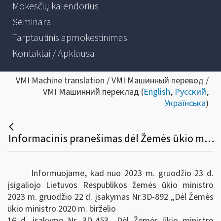
Mokesčių kalendorius
Seminarai
Tarptautinis apmokestinimas
Kontaktai / Apklausa
VMI Machine translation / VMI Машинный перевод /
VMI Машинний переклад (
English
,
Русский
,
Українська
)
Informacinis pranešimas dėl Žemės ūkio ministro 2020 m. birželio 16 d. įsakymo Nr. 3D-453 „Dėl Žemės ūkio ministro 2009 m. gegužės 15 d. įsakymo Nr. 3D-355 „Dėl Prekybos žemės ūkio ir maisto produktais turgavietėse darbo taisyklių patvirtinimo“ pakeitimo“ pakeitimo
Informuojame, kad nuo 2023 m. gruodžio 23 d.
įsigaliojo Lietuvos Respublikos žemės ūkio ministro
2023 m. gruodžio 22 d. įsakymas Nr.3D-892 „Dėl Žemės
ūkio ministro 2020 m. birželio
16 d. įsakymo Nr.
3D-453 „Dėl Žemės ūkio ministro