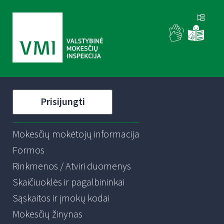
Prisijungti
Mokesčių mokėtojų informacija
Formos
Rinkmenos / Atviri duomenys
Skaičiuoklės ir pagalbininkai
Sąskaitos ir įmokų kodai
Mokesčių žinynas