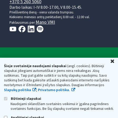
+370 5 260 5060
Darbo laikas: I-IV 8.00-17.00, V 8.00-15.45.
Prieššventinę dieną - viena valanda trumpiau.
Kiekvieno mėnesio antrą penktadienį 8.00 val. - 12.00 val.
Mano VMI
Paklausimas per
Valstybinė mokesčių inspekcija prie Lietuvos
U
Respublikos finansų ministerijos
Šioje svetainėje naudojami slapukai
(angl. cookies). Būtinieji
slapukai įdiegiami automatiškai ir jiems nėra reikalingas Jūsų
Biudžetinė įstaiga. Juridinio asmens kodas — 188659752,
sutikimas. Taip pat galite sutikti ir su kitų slapukų naudojimu. Savo
adresas: Vasario 16-osios g. 14, 01107 Vilnius, Lietuva, el.paštas:
sutikimą bet kada galėsite atšaukti pakeisdami interneto naršyklės
vmi@vmi.lt
, E. pristatymo dėžutės adresas 188659752
nustatymus ir ištrindami įrašytus slapukus. Daugiau informacijos
Duomenys apie Valstybinę mokesčių inspekciją prie Lietuvos
Slapukų politika
;
Privatumo politika.
Respublikos finansų ministerijos kaupiami ir saugomi Juridinių
asmenų registre
Būtinieji slapukai
Naudojami sklandžiam svetainės veikimui ir įgalina pagrindines
svetainės funkcijas. Be šių slapukų svetainė negali tinkamai veikti.
Analitiniai slapukai