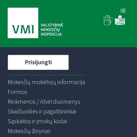
Prisijungti
Mokesčių mokėtojų informacija
Formos
Rinkmenos / Atviri duomenys
Skaičiuoklės ir pagalbininkai
Sąskaitos ir įmokų kodai
Mokesčių žinynas