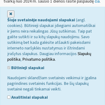
tvarką nuo 2024 m. sausio 1 dienos rasite paspaudę
čia
.
Uždaryti
Šioje svetainėje naudojami slapukai
(angl.
cookies). Būtinieji slapukai įdiegiami automatiškai
ir jiems nėra reikalingas Jūsų sutikimas. Taip pat
galite sutikti ir su kitų slapukų naudojimu. Savo
sutikimą bet kada galėsite atšaukti pakeisdami
interneto naršyklės nustatymus ir ištrindami
įrašytus slapukus. Daugiau informacijos
Slapukų
politika
;
Privatumo politika.
Būtinieji slapukai
Naudojami sklandžiam svetainės veikimui ir įgalina
pagrindines svetainės funkcijas. Be šių slapukų
svetainė negali tinkamai veikti.
Analitiniai slapukai