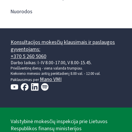
Nuorodos
Konsultacijos mokesčių klausimais ir paslaugos
gyventojams:
+370 5 260 5060
Darbo laikas: I-IV 8.00-17.00, V 8.00-15.45.
Prieššventinę dieną - viena valanda trumpiau.
Kiekvieno mėnesio antrą penktadienį 8.00 val. - 12.00 val.
Mano VMI
Paklausimas per
Valstybinė mokesčių inspekcija prie Lietuvos
Respublikos finansų ministerijos