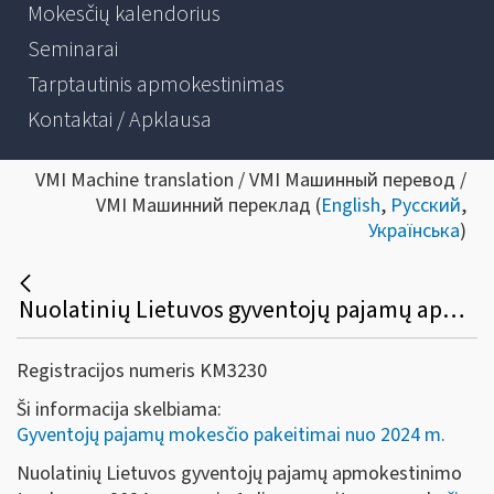
Mokesčių kalendorius
Seminarai
Tarptautinis apmokestinimas
Kontaktai / Apklausa
VMI Machine translation / VMI Машинный перевод /
VMI Машинний переклад (
English
,
Русский
,
Українська
)
Nuolatinių Lietuvos gyventojų pajamų apmokestinimo tvarka nuo 2024 m. sausio 1 dienos
Registracijos numeris KM3230
Ši informacija skelbiama:
Gyventojų pajamų mokesčio pakeitimai nuo 2024 m.
Nuolatinių Lietuvos gyventojų pajamų apmokestinimo