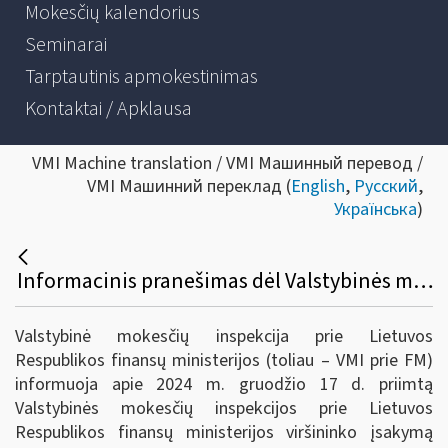
Mokesčių kalendorius
Seminarai
Tarptautinis apmokestinimas
Kontaktai / Apklausa
VMI Machine translation / VMI Машинный перевод /
VMI Машинний переклад (
English
,
Русский
,
Українська
)
Informacinis pranešimas dėl Valstybinės mokesčių inspekcijos prie Lietuvos Respublikos finansų ministerijos viršininko 2019 m. gruodžio 12 d. įsakymo Nr. VA- 93 „Dėl Pavyzdinės pajamų mokesčio deklaracijos GPM311 formos ir jos priedų formų ir jų užpildymo, pateikimo bei tikslinimo taisyklių patvirtinimo“ pakeitimo
Valstybinė mokesčių inspekcija prie Lietuvos
Respublikos finansų ministerijos (toliau – VMI prie FM)
informuoja apie 2024 m. gruodžio 17 d. priimtą
Valstybinės mokesčių inspekcijos prie Lietuvos
Respublikos finansų ministerijos viršininko įsakymą