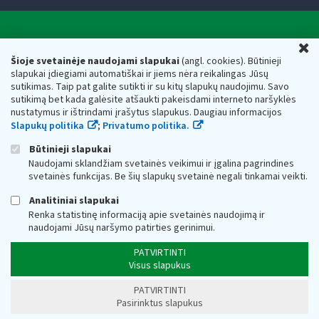
Valstybinė mokesčių inspekcija prie Lietuvos
U
Respublikos finansų ministerijos
Šioje svetainėje naudojami slapukai
(angl. cookies). Būtinieji
slapukai įdiegiami automatiškai ir jiems nėra reikalingas Jūsų
Biudžetinė įstaiga. Juridinio asmens kodas — 188659752,
sutikimas. Taip pat galite sutikti ir su kitų slapukų naudojimu. Savo
adresas: Vasario 16-osios g. 14, 01107 Vilnius, Lietuva, el.paštas:
sutikimą bet kada galėsite atšaukti pakeisdami interneto naršyklės
vmi@vmi.lt
, E. pristatymo dėžutės adresas 188659752
nustatymus ir ištrindami įrašytus slapukus. Daugiau informacijos
Duomenys apie Valstybinę mokesčių inspekciją prie Lietuvos
Slapukų politika
;
Privatumo politika.
Respublikos finansų ministerijos kaupiami ir saugomi Juridinių
asmenų registre
Būtinieji slapukai
Naudojami sklandžiam svetainės veikimui ir įgalina pagrindines
svetainės funkcijas. Be šių slapukų svetainė negali tinkamai veikti.
Analitiniai slapukai
Renka statistinę informaciją apie svetainės naudojimą ir
naudojami Jūsų naršymo patirties gerinimui.
PATVIRTINTI
Visus slapukus
PATVIRTINTI
Pasirinktus slapukus