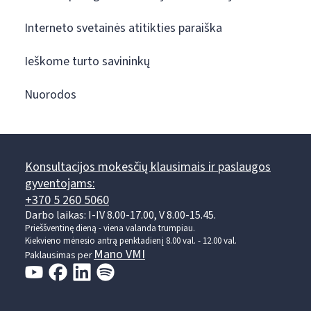
Interneto svetainės atitikties paraiška
Ieškome turto savininkų
Nuorodos
Konsultacijos mokesčių klausimais ir paslaugos
gyventojams:
+370 5 260 5060
Darbo laikas: I-IV 8.00-17.00, V 8.00-15.45.
Prieššventinę dieną - viena valanda trumpiau.
Kiekvieno mėnesio antrą penktadienį 8.00 val. - 12.00 val.
Mano VMI
Paklausimas per