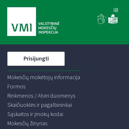
Prisijungti
Mokesčių mokėtojų informacija
Formos
Rinkmenos / Atviri duomenys
Skaičiuoklės ir pagalbininkai
Sąskaitos ir įmokų kodai
Mokesčių žinynas