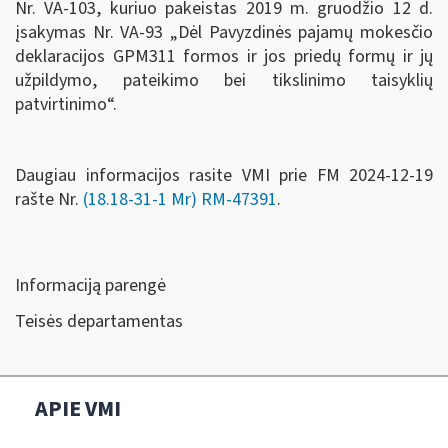
Nr. VA-103, kuriuo pakeistas 2019 m. gruodžio 12 d.
įsakymas Nr. VA-93 „Dėl Pavyzdinės pajamų mokesčio
deklaracijos GPM311 formos ir jos priedų formų ir jų
užpildymo, pateikimo bei tikslinimo taisyklių
patvirtinimo“.
Daugiau informacijos rasite VMI prie FM 2024-12-19
rašte Nr.
(18.18-31-1 Mr) RM-47391
.
Informaciją parengė
Teisės departamentas
APIE VMI