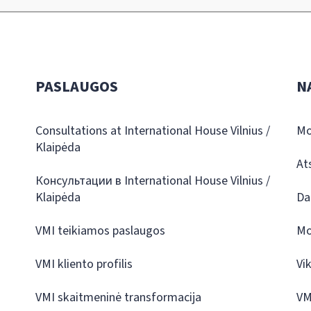
PASLAUGOS
N
Consultations at International House Vilnius /
Mo
Klaipėda
At
Консультации в International House Vilnius /
Klaipėda
Da
VMI teikiamos paslaugos
Mo
VMI kliento profilis
Vi
VMI skaitmeninė transformacija
VM