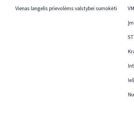
Vienas langelis prievolėms valstybei sumokėti
VM
Įm
ST
Kr
In
Ie
Nu