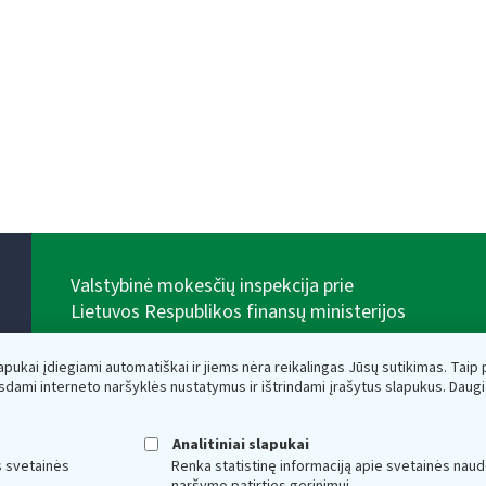
Valstybinė mokesčių inspekcija prie
Lietuvos Respublikos finansų ministerijos
Biudžetinė įstaiga. Juridinio asmens kodas — 188659752,
adresas: Vasario 16-osios g. 14, 01107 Vilnius, Lietuva,
lapukai įdiegiami automatiškai ir jiems nėra reikalingas Jūsų sutikimas. Taip pa
el.paštas:
vmi@vmi.lt
, E. pristatymo dėžutės adresas
sdami interneto naršyklės nustatymus ir ištrindami įrašytus slapukus. Daug
188659752
Duomenys apie Valstybinę mokesčių inspekciją prie
Lietuvos Respublikos finansų ministerijos kaupiami ir
Analitiniai slapukai
saugomi Juridinių asmenų registre
s svetainės
Renka statistinę informaciją apie svetainės naud
naršymo patirties gerinimui.