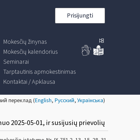
Prisijungti
Mokesčių žinynas
Mokesčių kalendorius
Seminarai
Tarptautinis apmokestinimas
Kontaktai / Apklausa
ний переклад (
English
,
Русский
,
Українська
)
uo 2025-05-01, ir susijusių prievolių