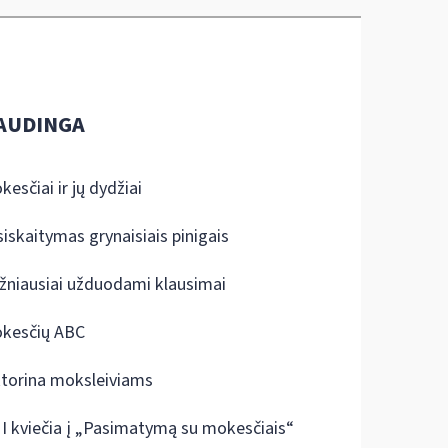
AUDINGA
kesčiai ir jų dydžiai
siskaitymas grynaisiais pinigais
žniausiai užduodami klausimai
kesčių ABC
ktorina moksleiviams
I kviečia į „Pasimatymą su mokesčiais“