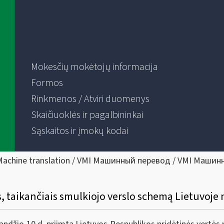
Mokesčių mokėtojų informacija
Formos
Rinkmenos / Atviri duomenys
Skaičiuoklės ir pagalbininkai
Sąskaitos ir įmokų kodai
Machine translation / VMI Машинный перевод / VMI Машин
 taikančiais smulkiojo verslo schemą Lietuvoje n