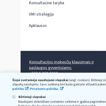
Konsultacinė taryba
VMI strategija
Apklausos
Konsultacijos mokesčių klausimais ir
paslaugos gyventojams:
+370 5 260 5060
Darbo laikas: I-IV 8.00-17.00, V 8.00-15.45.
Šioje svetainėje naudojami slapukai
(angl. cookies). Būtinieji s
Prieššventinę dieną - viena valanda trumpiau.
slapukų naudojimu. Savo sutikimą bet kada galėsite atšaukti pakei
Kiekvieno mėnesio antrą penktadienį 8.00 val. - 12.00 val.
politika
;
Privatumo politika.
Mano VMI
Paklausimas per
Būtinieji slapukai
Naudojami sklandžiam svetainės veikimui ir įgalina pagrindine
funkcijas. Be šių slapukų svetainė negali tinkamai veikti.