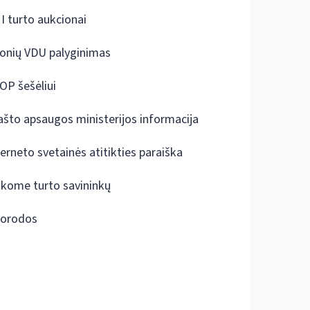
I turto aukcionai
onių VDU palyginimas
OP šešėliui
ašto apsaugos ministerijos informacija
terneto svetainės atitikties paraiška
škome turto savininkų
orodos