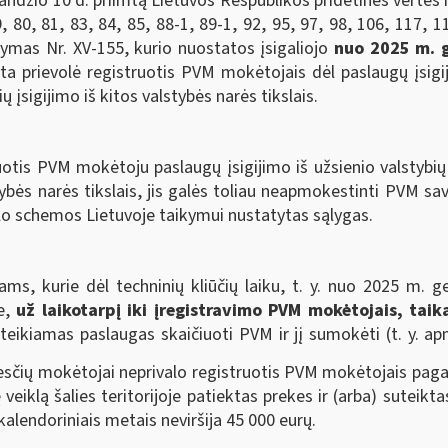
ndžio 10 d. priimtą Lietuvos Respublikos pridėtinės vertės 
9, 80, 81, 83, 84, 85, 88-1, 89-1, 92, 95, 97, 98, 106, 117, 
atymas Nr. XV-155, kurio nuostatos įsigaliojo
nuo 2025 m. g
prievolė registruotis PVM mokėtojais dėl paslaugų įsigij
ų įsigijimo iš kitos valstybės narės tikslais.
ruotis PVM mokėtoju paslaugų įsigijimo iš užsienio valstybi
lstybės narės tikslais, jis galės toliau neapmokestinti PVM s
rslo schemos Lietuvoje taikymui nustatytas sąlygas.
, kurie dėl techninių kliūčių laiku, t. y. nuo 2025 m. g
je,
už laikotarpį iki įregistravimo PVM mokėtojais, taik
 teikiamas paslaugas skaičiuoti PVM ir jį sumokėti (t. y. a
esčių mokėtojai neprivalo registruotis PVM mokėtojais pag
eiklą šalies teritorijoje patiektas prekes ir (arba) suteikt
kalendoriniais metais neviršija 45 000 eurų.