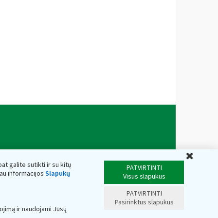
Uždar
t galite sutikti ir su kitų
PATVIRTINTI
iau informacijos
Slapukų
Visus slapukus
PATVIRTINTI
Pasirinktus slapukus
ojimą ir naudojami Jūsų