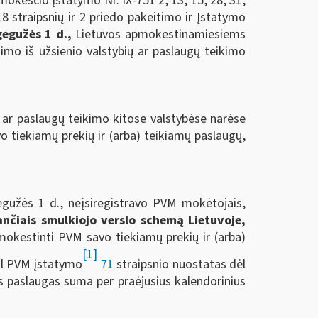
mokesčio įstatymo Nr. IX-751 2, 13, 15, 28, 31,
118 straipsnių ir 2 priedo pakeitimo ir Įstatymo
egužės 1 d.
,
Lietuvos apmokestinamiesiems
imo iš užsienio valstybių ar paslaugų teikimo
ų ar paslaugų teikimo kitose valstybėse narėse
avo tiekiamų prekių ir (arba) teikiamų paslaugų,
egužės 1 d., neįsiregistravo PVM mokėtojais,
ančiais smulkiojo verslo schemą Lietuvoje,
pmokestinti PVM savo tiekiamų prekių ir (arba)
[1]
al PVM įstatymo
71
straipsnio nuostatas dėl
as paslaugas suma per praėjusius kalendorinius