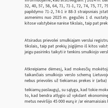
Informuojame, kad atsižvelgiant į 2024 m. bala
32, 40, 57, 58, 64, 71, 71-1, 72, 74, 75, 77, 7
papildymo 71-2, 74-1 ir 88-3 straipsniais įst
asmenims nuo 2025 m. gegužės 1 d. nustatyta 
kitose valstybėse narėse tikslais, taip pat preki
Atsiradus prievolei smulkiajam verslui regist
tikslais, taip pat prekių įsigijimo iš kitos va
jeigu pasirinks taikyti ir tenkins smulkiojo ve
Atkreipiame dėmesį, kad mokesčių mokėtojams
taikančiais smulkiojo verslo schemą Lietuvo
nebus prievolės už tiekiamas prekes ir (arba)
teikiamų paslaugų), su sąlyga, kad tokie mok
to, kad bendra atlygio už vykdant ekonominę v
metus neviršijo 45 000 eurų ir /ar einamaisiais 