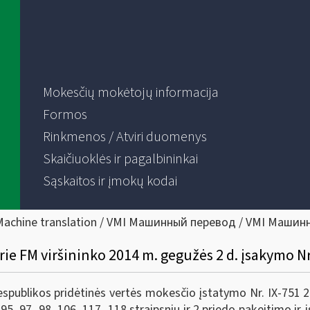
Mokesčių mokėtojų informacija
Formos
Rinkmenos / Atviri duomenys
Skaičiuoklės ir pagalbininkai
Sąskaitos ir įmokų kodai
Machine translation / VMI Машинный перевод / VMI Машин
rie FM viršininko 2014 m. gegužės 2 d. įsakymo N
publikos pridėtinės vertės mokesčio įstatymo Nr. IX-751 2, 1
, 95, 97, 98, 106, 117, 118 straipsnių ir 2 priedo pakeitimo i