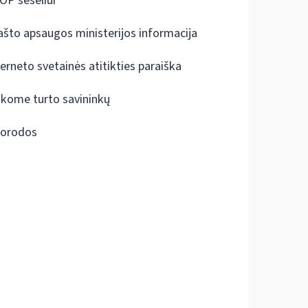
OP šešėliui
ašto apsaugos ministerijos informacija
terneto svetainės atitikties paraiška
škome turto savininkų
orodos