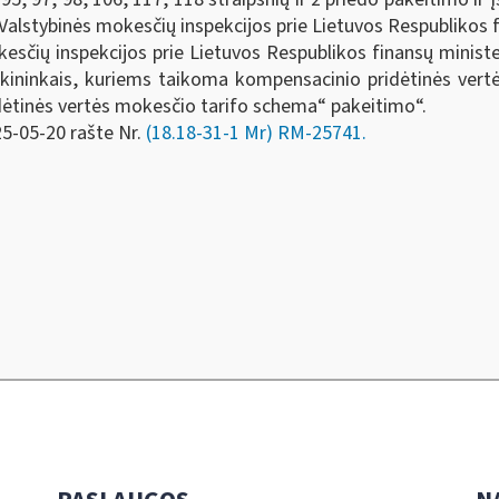
Valstybinės mokesčių inspekcijos prie Lietuvos Respublikos f
esčių inspekcijos prie Lietuvos Respublikos finansų minist
ūkininkais, kuriems taikoma kompensacinio pridėtinės vert
ėtinės vertės mokesčio tarifo schema“ pakeitimo“.
25-05-20 rašte Nr.
(18.18-31-1 Mr) RM-25741.