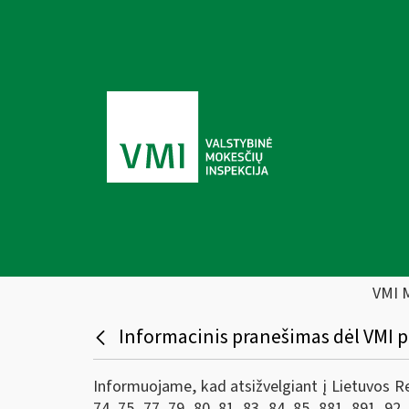
VMI 
Informacinis pranešimas dėl VMI p
Informuojame, kad atsižvelgiant į Lietuvos Res
74, 75, 77, 79, 80, 81, 83, 84, 85, 881, 891, 92