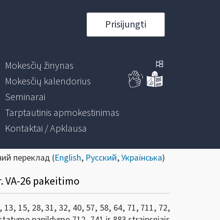
Prisijungti
Mokesčių žinynas
Mokesčių kalendorius
Seminarai
Tarptautinis apmokestinimas
Kontaktai / Apklausa
ний переклад (
English
,
Русский
,
Українська
)
r. VA-26 pakeitimo
3, 15, 28, 31, 32, 40, 57, 58, 64, 71, 711, 72,
r įstatymo papildymo 712, 741 ir 883 straipsniais