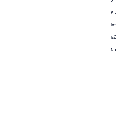
ST
Kr
In
Ie
Nu