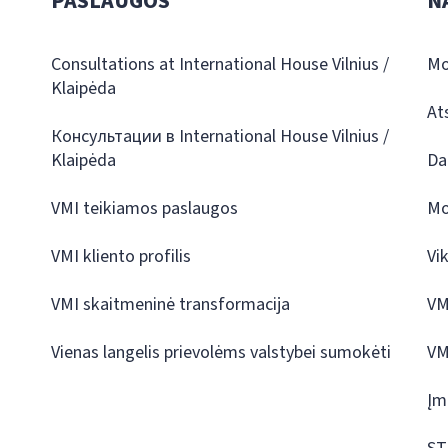
PASLAUGOS
N
Consultations at International House Vilnius /
Mo
Klaipėda
At
Консультации в International House Vilnius /
Klaipėda
Da
VMI teikiamos paslaugos
Mo
VMI kliento profilis
Vi
VMI skaitmeninė transformacija
VM
Vienas langelis prievolėms valstybei sumokėti
VM
Įm