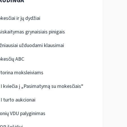
AUDINGA
kesčiai ir jų dydžiai
siskaitymas grynaisiais pinigais
žniausiai užduodami klausimai
kesčių ABC
ktorina moksleiviams
I kviečia į „Pasimatymą su mokesčiais“
I turto aukcionai
onių VDU palyginimas