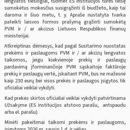
lengvatos tiesiogiai, tuomet ES institucijos turės teisę
sumokėtus mokesčius susigrąžinti iš biudžeto, kaip tai
daroma ir šiuo metu, t. y. Apraše nustatyta tvarka
pateikti laisvos formos prašymą grąžinti sumokėtą
PVM ir / ar akcizus Lietuvos Respublikos finansų
ministerijai.
Atkreiptinas dėmesys, kad pagal Susitarimo nuostatas
prekėms ir paslaugoms PVM ir / ar akcizų lengvatos
taikomos, jeigu kiekvienoje prekių ir paslaugų
pardavimą įforminančioje PVM sąskaitoje faktūroje
prekių ir paslaugų vertė, įskaitant PVM, bus ne mažesnė
kaip 230 eurų bei visos prekės ir paslaugos įsigytos tik
oficialiai veiklai vykdyti.
Kad prekės skirtos oficialiai veiklai vykdyti patvirtinama
Užsakyme (ES institucijos atstovo parašu, antspaudu
arba el. parašu).
Minėti pakeitimai taikomi prekėms ir paslaugoms,
įsigytoms 2026 m. sausio 1 d. ir vėliau.