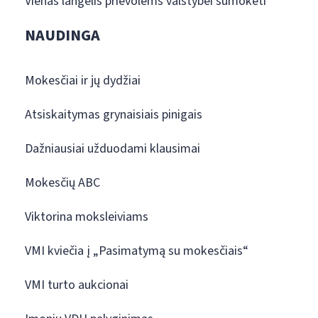
Vienas langelis prievolėms valstybei sumokėti
NAUDINGA
Mokesčiai ir jų dydžiai
Atsiskaitymas grynaisiais pinigais
Dažniausiai užduodami klausimai
Mokesčių ABC
Viktorina moksleiviams
VMI kviečia į „Pasimatymą su mokesčiais“
VMI turto aukcionai