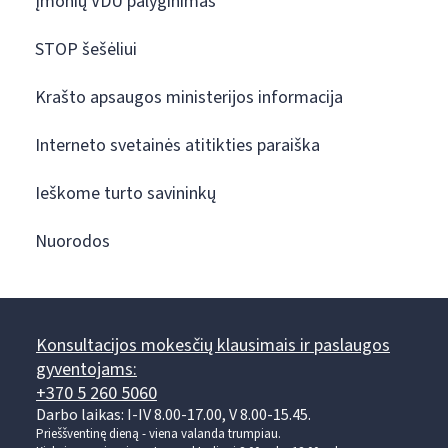
Įmonių VDU palyginimas
STOP šešėliui
Krašto apsaugos ministerijos informacija
Interneto svetainės atitikties paraiška
Ieškome turto savininkų
Nuorodos
Konsultacijos mokesčių klausimais ir paslaugos
gyventojams:
+370 5 260 5060
Darbo laikas: I-IV 8.00-17.00, V 8.00-15.45.
Prieššventinę dieną - viena valanda trumpiau.