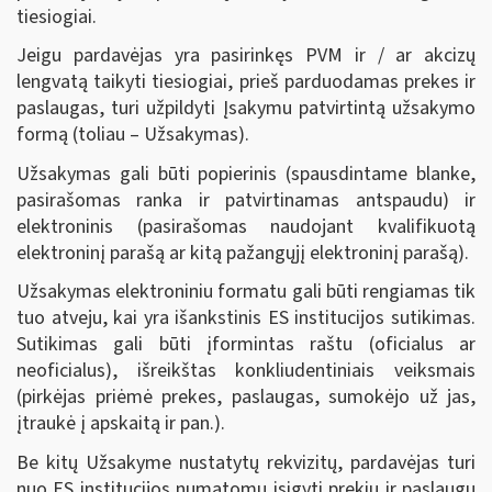
tiesiogiai.
Jeigu pardavėjas yra pasirinkęs PVM ir / ar akcizų
lengvatą taikyti tiesiogiai, prieš parduodamas prekes ir
paslaugas, turi užpildyti Įsakymu patvirtintą užsakymo
formą (toliau – Užsakymas).
Užsakymas gali būti popierinis (spausdintame blanke,
pasirašomas ranka ir patvirtinamas antspaudu) ir
elektroninis (pasirašomas naudojant kvalifikuotą
elektroninį parašą ar kitą pažangųjį elektroninį parašą).
Užsakymas elektroniniu formatu gali būti rengiamas tik
tuo atveju, kai yra išankstinis ES institucijos sutikimas.
Sutikimas gali būti įformintas raštu (oficialus ar
neoficialus), išreikštas konkliudentiniais veiksmais
(pirkėjas priėmė prekes, paslaugas, sumokėjo už jas,
įtraukė į apskaitą ir pan.).
Be kitų Užsakyme nustatytų rekvizitų, pardavėjas turi
nuo ES institucijos numatomų įsigyti prekių ir paslaugų