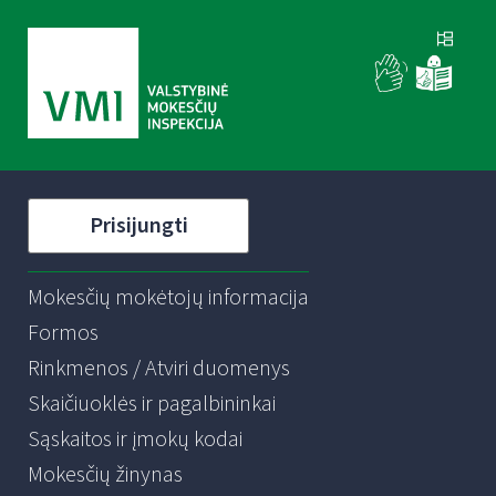
Prisijungti
Mokesčių mokėtojų informacija
Formos
Rinkmenos / Atviri duomenys
Skaičiuoklės ir pagalbininkai
Sąskaitos ir įmokų kodai
Mokesčių žinynas