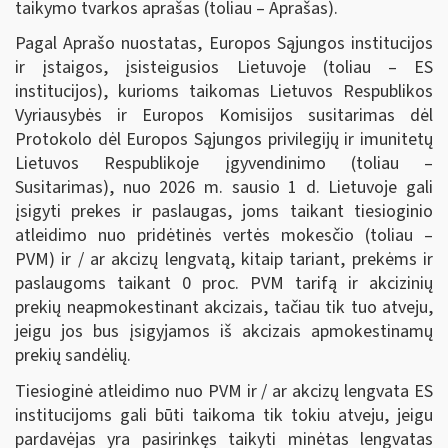
taikymo tvarkos aprašas (toliau – Aprašas).
Pagal Aprašo nuostatas, Europos Sąjungos institucijos
ir įstaigos, įsisteigusios Lietuvoje (toliau – ES
institucijos), kurioms taikomas Lietuvos Respublikos
Vyriausybės ir Europos Komisijos susitarimas dėl
Protokolo dėl Europos Sąjungos privilegijų ir imunitetų
Lietuvos Respublikoje įgyvendinimo (toliau –
Susitarimas), nuo 2026 m. sausio 1 d. Lietuvoje gali
įsigyti prekes ir paslaugas, joms taikant tiesioginio
atleidimo nuo pridėtinės vertės mokesčio (toliau –
PVM) ir / ar akcizų lengvatą, kitaip tariant, prekėms ir
paslaugoms taikant 0 proc. PVM tarifą ir akcizinių
prekių neapmokestinant akcizais, tačiau tik tuo atveju,
jeigu jos bus įsigyjamos iš akcizais apmokestinamų
prekių sandėlių.
Tiesioginė atleidimo nuo PVM ir / ar akcizų lengvata ES
institucijoms gali būti taikoma tik tokiu atveju, jeigu
pardavėjas yra pasirinkęs taikyti minėtas lengvatas