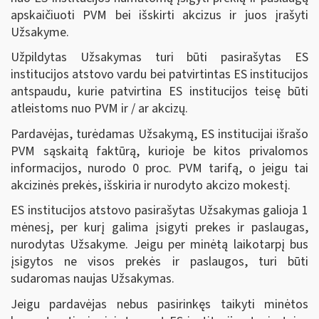
apskaičiuoti PVM bei išskirti akcizus ir juos įrašyti
Užsakyme.
Užpildytas Užsakymas turi būti pasirašytas ES
institucijos atstovo vardu bei patvirtintas ES institucijos
antspaudu, kurie patvirtina ES institucijos teisę būti
atleistoms nuo PVM ir / ar akcizų.
Pardavėjas, turėdamas Užsakymą, ES institucijai išrašo
PVM sąskaitą faktūrą, kurioje be kitos privalomos
informacijos, nurodo 0 proc. PVM tarifą, o jeigu tai
akcizinės prekės, išskiria ir nurodyto akcizo mokestį.
ES institucijos atstovo pasirašytas Užsakymas galioja 1
mėnesį, per kurį galima įsigyti prekes ir paslaugas,
nurodytas Užsakyme. Jeigu per minėtą laikotarpį bus
įsigytos ne visos prekės ir paslaugos, turi būti
sudaromas naujas Užsakymas.
Jeigu pardavėjas nebus pasirinkęs taikyti minėtos