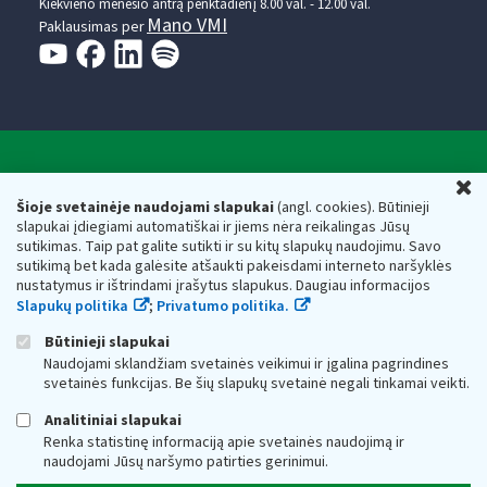
Kiekvieno mėnesio antrą penktadienį 8.00 val. - 12.00 val.
Mano VMI
Paklausimas per
Valstybinė mokesčių inspekcija prie Lietuvos
U
Respublikos finansų ministerijos
Šioje svetainėje naudojami slapukai
(angl. cookies). Būtinieji
slapukai įdiegiami automatiškai ir jiems nėra reikalingas Jūsų
Biudžetinė įstaiga. Juridinio asmens kodas — 188659752,
sutikimas. Taip pat galite sutikti ir su kitų slapukų naudojimu. Savo
adresas: Vasario 16-osios g. 14, 01107 Vilnius, Lietuva, el.paštas:
sutikimą bet kada galėsite atšaukti pakeisdami interneto naršyklės
vmi@vmi.lt
, E. pristatymo dėžutės adresas 188659752
nustatymus ir ištrindami įrašytus slapukus. Daugiau informacijos
Duomenys apie Valstybinę mokesčių inspekciją prie Lietuvos
Slapukų politika
;
Privatumo politika.
Respublikos finansų ministerijos kaupiami ir saugomi Juridinių
asmenų registre
Būtinieji slapukai
Naudojami sklandžiam svetainės veikimui ir įgalina pagrindines
svetainės funkcijas. Be šių slapukų svetainė negali tinkamai veikti.
Analitiniai slapukai
Renka statistinę informaciją apie svetainės naudojimą ir
naudojami Jūsų naršymo patirties gerinimui.