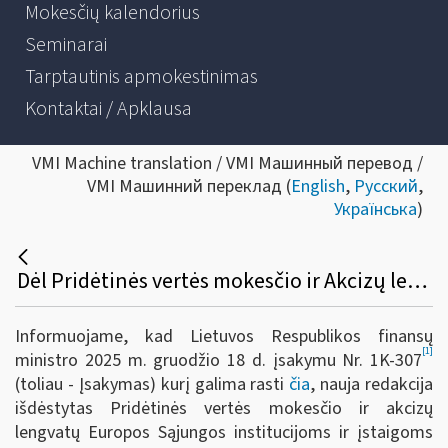
Mokesčių kalendorius
Seminarai
Tarptautinis apmokestinimas
Kontaktai / Apklausa
VMI Machine translation / VMI Машинный перевод /
VMI Машинний переклад (
English
,
Русский
,
Українська
)
Dėl Pridėtinės vertės mokesčio ir Akcizų lengvatų taikymo Europos Sąjungos institucijoms ir įstaigoms
Informuojame, kad Lietuvos Respublikos finansų
[1]
ministro 2025 m. gruodžio 18 d. įsakymu Nr. 1K-307
(toliau - Įsakymas)
kurį galima rasti
čia
, nauja redakcija
išdėstytas Pridėtinės vertės mokesčio ir akcizų
lengvatų Europos Sąjungos institucijoms ir įstaigoms