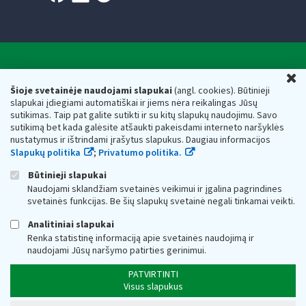
Valstybinė mokesčių inspekcija prie Lietuvos
U
Respublikos finansų ministerijos
Šioje svetainėje naudojami slapukai
(angl. cookies). Būtinieji
slapukai įdiegiami automatiškai ir jiems nėra reikalingas Jūsų
Biudžetinė įstaiga. Juridinio asmens kodas — 188659752,
sutikimas. Taip pat galite sutikti ir su kitų slapukų naudojimu. Savo
adresas: Vasario 16-osios g. 14, 01107 Vilnius, Lietuva, el.paštas:
sutikimą bet kada galėsite atšaukti pakeisdami interneto naršyklės
vmi@vmi.lt
, E. pristatymo dėžutės adresas 188659752
nustatymus ir ištrindami įrašytus slapukus. Daugiau informacijos
Duomenys apie Valstybinę mokesčių inspekciją prie Lietuvos
Slapukų politika
;
Privatumo politika.
Respublikos finansų ministerijos kaupiami ir saugomi Juridinių
asmenų registre
Būtinieji slapukai
Naudojami sklandžiam svetainės veikimui ir įgalina pagrindines
svetainės funkcijas. Be šių slapukų svetainė negali tinkamai veikti.
Analitiniai slapukai
Renka statistinę informaciją apie svetainės naudojimą ir
naudojami Jūsų naršymo patirties gerinimui.
PATVIRTINTI
Visus slapukus