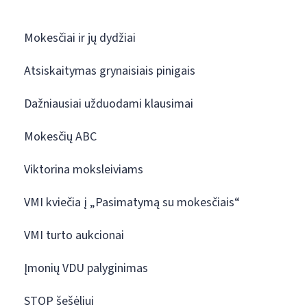
Mokesčiai ir jų dydžiai
Atsiskaitymas grynaisiais pinigais
Dažniausiai užduodami klausimai
Mokesčių ABC
Viktorina moksleiviams
VMI kviečia į „Pasimatymą su mokesčiais“
VMI turto aukcionai
Įmonių VDU palyginimas
STOP šešėliui