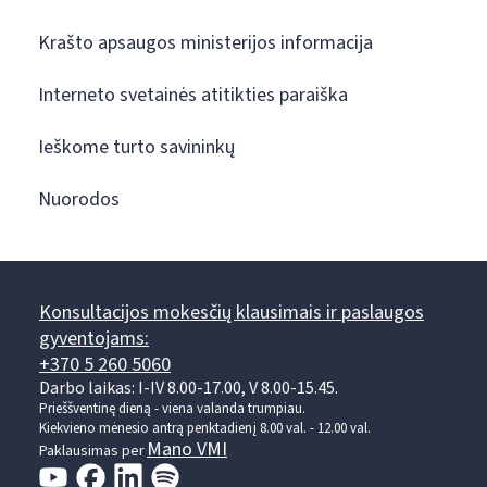
Krašto apsaugos ministerijos informacija
Interneto svetainės atitikties paraiška
Ieškome turto savininkų
Nuorodos
Konsultacijos mokesčių klausimais ir paslaugos
gyventojams:
+370 5 260 5060
Darbo laikas: I-IV 8.00-17.00, V 8.00-15.45.
Prieššventinę dieną - viena valanda trumpiau.
Kiekvieno mėnesio antrą penktadienį 8.00 val. - 12.00 val.
Mano VMI
Paklausimas per