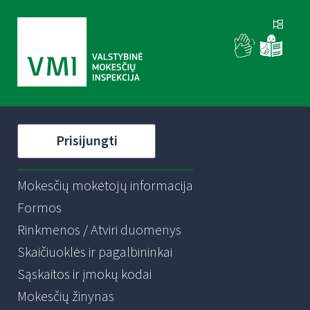
Prisijungti
Mokesčių mokėtojų informacija
Formos
Rinkmenos / Atviri duomenys
Skaičiuoklės ir pagalbininkai
Sąskaitos ir įmokų kodai
Mokesčių žinynas