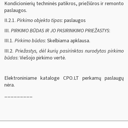
Kondicionierių techninės patikros, priežiūros ir remonto
paslaugos.
II.2.1.
Pirkimo objekto tipas
: paslaugos
III.
PIRKIMO BŪDAS IR JO PASIRINKIMO PRIEŽASTYS
:
III.1.
Pirkimo būdas
: Skelbiama apklausa.
III.2.
Priežastys, dėl kurių pasirinktas nurodytas pirkimo
būdas
: Viešojo pirkimo vertė.
Elektroniniame kataloge CPO.LT perkamų paslaugų
nėra.
_________