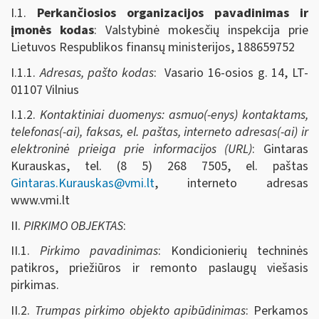
I.1.
Perkančiosios organizacijos pavadinimas ir
įmonės kodas
: Valstybinė mokesčių inspekcija prie
Lietuvos Respublikos finansų ministerijos, 188659752
I.1.1.
Adresas, pašto kodas
: Vasario 16-osios g. 14, LT-
01107 Vilnius
I.1.2.
Kontaktiniai duomenys: asmuo(-enys) kontaktams,
telefonas(-ai), faksas, el. paštas, interneto adresas(-ai) ir
elektroninė prieiga prie informacijos (URL)
: Gintaras
Kurauskas, tel. (8 5) 268 7505, el. paštas
Gintaras.Kurauskas@vmi.lt
, interneto adresas
www.vmi.lt
II.
PIRKIMO OBJEKTAS
:
II.1.
Pirkimo pavadinimas
: Kondicionierių techninės
patikros, priežiūros ir remonto paslaugų viešasis
pirkimas.
II.2.
Trumpas pirkimo objekto apibūdinimas
: Perkamos