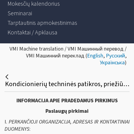
Mokesčių kalendorius
Seminarai
Tarptautinis apmokestinimas
Kontaktai / Apklausa
VMI Machine translation / VMI Машинный перевод /
VMI Машинний переклад (
English
,
Русский
,
Українська
)
Kondicionierių techninės patikros, priežiūros ir remonto paslaugų viešasis pirkimas
INFORMACIJA APIE PRADEDAMUS PIRKIMUS
Paslaugų pirkimai
I.
PERKANČIOJI ORGANIZACIJA, ADRESAS IR KONTAKTINIAI
DUOMENYS
: