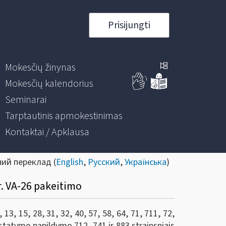
Prisijungti
Mokesčių žinynas
Mokesčių kalendorius
Seminarai
Tarptautinis apmokestinimas
Kontaktai / Apklausa
ний переклад (
English
,
Русский
,
Українська
)
r. VA-26 pakeitimo
3, 15, 28, 31, 32, 40, 57, 58, 64, 71, 711, 72,
r įstatymo papildymo 712, 741 ir 883 straipsniais