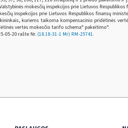
Valstybinės mokesčių inspekcijos prie Lietuvos Respublikos f
esčių inspekcijos prie Lietuvos Respublikos finansų minist
ūkininkais, kuriems taikoma kompensacinio pridėtinės vert
ėtinės vertės mokesčio tarifo schema“ pakeitimo“.
25-05-20 rašte Nr.
(18.18-31-1 Mr) RM-25741.