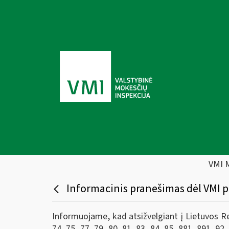
VMI 
Informacinis pranešimas dėl VMI p
Informuojame, kad atsižvelgiant į Lietuvos Res
74, 75, 77, 79, 80, 81, 83, 84, 85, 881, 891, 92