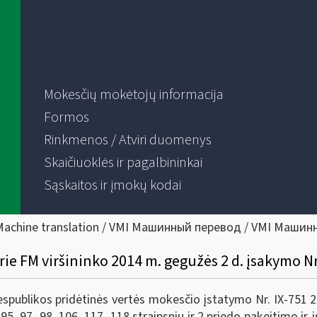
Mokesčių mokėtojų informacija
Formos
Rinkmenos / Atviri duomenys
Skaičiuoklės ir pagalbininkai
Sąskaitos ir įmokų kodai
Machine translation / VMI Машинный перевод / VMI Машин
rie FM viršininko 2014 m. gegužės 2 d. įsakymo N
publikos pridėtinės vertės mokesčio įstatymo Nr. IX-751 2, 1
, 95, 97, 98, 106, 117, 118 straipsnių ir 2 priedo pakeitimo i