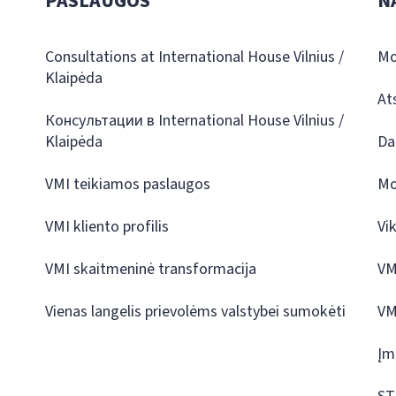
PASLAUGOS
N
Consultations at International House Vilnius /
Mo
Klaipėda
At
Консультации в International House Vilnius /
Klaipėda
Da
VMI teikiamos paslaugos
Mo
VMI kliento profilis
Vi
VMI skaitmeninė transformacija
VM
Vienas langelis prievolėms valstybei sumokėti
VM
Įm