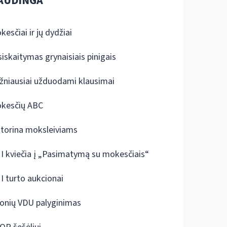
AUDINGA
kesčiai ir jų dydžiai
siskaitymas grynaisiais pinigais
žniausiai užduodami klausimai
kesčių ABC
ktorina moksleiviams
I kviečia į „Pasimatymą su mokesčiais“
I turto aukcionai
onių VDU palyginimas