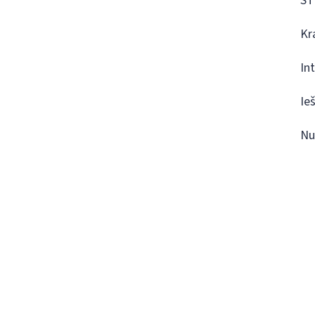
ST
Kr
In
Ie
Nu