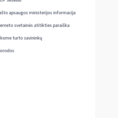
OP šešėliui
ašto apsaugos ministerijos informacija
terneto svetainės atitikties paraiška
škome turto savininkų
orodos