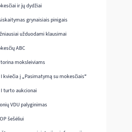
kesčiai ir jų dydžiai
siskaitymas grynaisiais pinigais
žniausiai užduodami klausimai
kesčių ABC
ktorina moksleiviams
I kviečia į „Pasimatymą su mokesčiais“
I turto aukcionai
onių VDU palyginimas
OP šešėliui