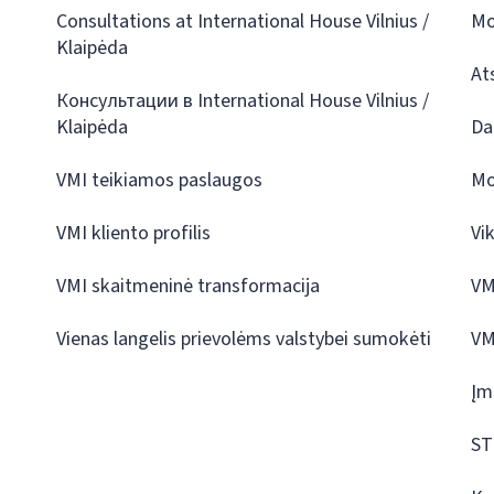
Consultations at International House Vilnius /
Mo
Klaipėda
At
Консультации в International House Vilnius /
Klaipėda
Da
VMI teikiamos paslaugos
Mo
VMI kliento profilis
Vi
VMI skaitmeninė transformacija
VM
Vienas langelis prievolėms valstybei sumokėti
VM
Įm
ST