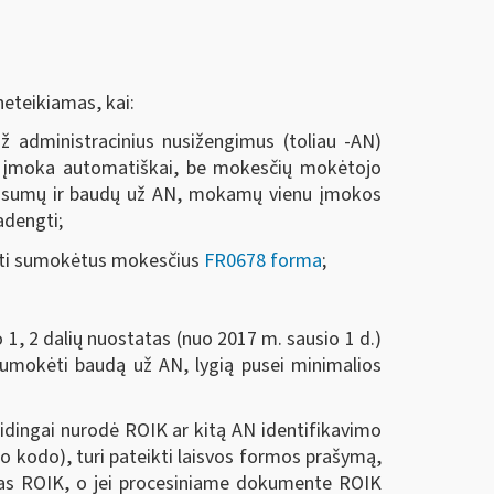
neteikiamas, kai:
 administracinius nusižengimus (toliau -AN)
a įmoka automatiškai, be mokesčių mokėtojo
ių sumų ir baudų už AN, mokamų vienu įmokos
adengti;
inti sumokėtus mokesčius
FR0678 forma
;
 1, 2 dalių nuostatas (nuo 2017 m. sausio 1 d.)
umokėti baudą už AN, lygią pusei minimalios
dingai nurodė ROIK ar kitą AN identifikavimo
o kodo), turi pateikti laisvos formos prašymą,
ngas ROIK, o jei procesiniame dokumente ROIK