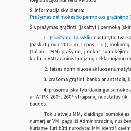
Registracijos numeris KM3698
Ši informacija skelbiama:
Prašymas dėl mokesčio permokos grąžinimo (
Šis prašymas grąžinti
(įskaityti) permoką (ski
1.
Įskaitymo taisyklių
nustatyta tvarka
(paskirtų nuo 2015 m. liepos 1 d.), mokam
(toliau – MM) prašymo, įmokos sumokėjimo d
kodu, ir VMI administruojamų deklaruojamų 
2. teisės norminiuose aktuose numatyt
3. prašoma grąžinti banko ar antstolių k
4.
prašoma įskaityti klaidingai sumokėt
1
2
ar ATPK 260
, 260
straipsnių nuostatas (ik
baudos.
Tokiu atveju MM, klaidingai sumokėjęs
numerį ar VMI pagal iš Administracinių nusiže
kuriame turi būti nurodyta: MM identifikavi