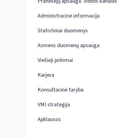
Pranešėjų apsauga. Vidinis kanalas
Administracinė informacija
Statistiniai duomenys
Asmens duomenų apsauga
Viešieji pirkimai
Karjera
Konsultacinė taryba
VMI strategija
Apklausos