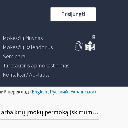
Prisijungti
Mokesčių žinynas
Mokesčių kalendorius
Seminarai
Tarptautinis apmokestinimas
Kontaktai / Apklausa
ний переклад (
English
,
Русский
,
Українська
)
Kuriais atvejais neteikiamas prašymas norint įskaityti VMI administruojamų mokesčių arba kitų įmokų permoką (skirtumą)?