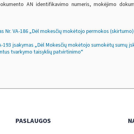
 dokumento AN identifikavimo numeris, mokėjimo dok
as Nr. VA-186 „Dėl mokesčių mokėtojo permokos (skirtumo) 
. VA-193 įsakymas „Dėl Mokesčių mokėtojo sumokėtų sumų įsk
ntus tvarkymo taisyklių patvirtinimo“
PASLAUGOS
N