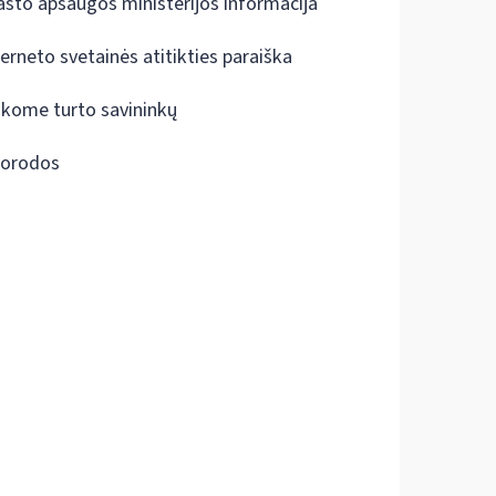
ašto apsaugos ministerijos informacija
terneto svetainės atitikties paraiška
škome turto savininkų
orodos