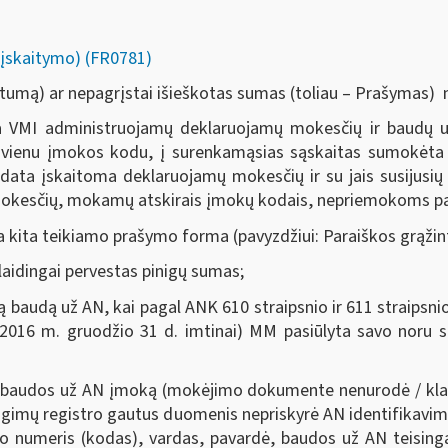
įskaitymo) (FR0781)
rtumą) ar nepagrįstai išieškotas sumas (toliau – Prašymas) 
 VMI administruojamų deklaruojamų mokesčių ir baudų už
ų vienu įmokos kodu, į surenkamąsias sąskaitas sumokėt
ata įskaitoma deklaruojamų mokesčių ir su jais susijus
mokesčių, mokamų atskirais įmokų kodais, nepriemokoms p
a kita teikiamo prašymo forma (pavyzdžiui: Paraiškos grąž
laidingai pervestas pinigų sumas;
ą baudą už AN,
kai pagal ANK 610 straipsnio ir 611 straipsnio
i 2016 m. gruodžio 31 d. imtinai)
MM pasiūlyta savo noru
s
 baudos už AN įmoką (mokėjimo dokumente nenurodė / klai
ngimų registro gautus duomenis nepriskyrė AN identifikavim
mo numeris (kodas), vardas, pavardė, baudos už AN teisi