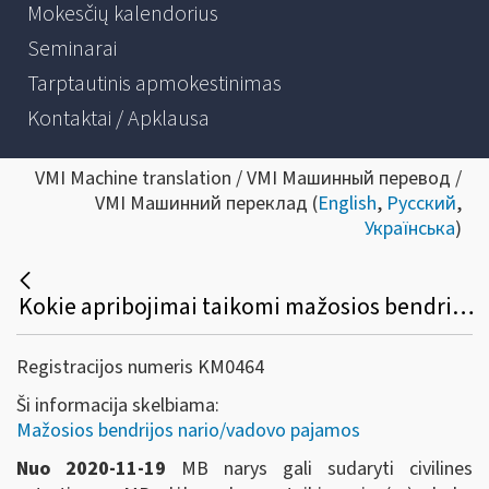
Mokesčių kalendorius
Seminarai
Tarptautinis apmokestinimas
Kontaktai / Apklausa
VMI Machine translation / VMI Машинный перевод /
VMI Машинний переклад (
English
,
Русский
,
Українська
)
Kokie apribojimai taikomi mažosios bendrijos ir jos nario teisiniams santykiams?
Registracijos numeris KM0464
Ši informacija skelbiama:
Mažosios bendrijos nario/vadovo pajamos
Nuo 2020-11-19
MB narys gali sudaryti civilines