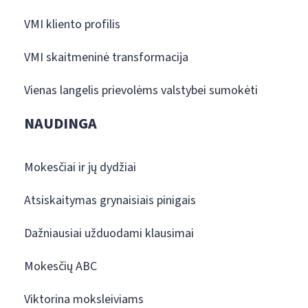
VMI kliento profilis
VMI skaitmeninė transformacija
Vienas langelis prievolėms valstybei sumokėti
NAUDINGA
Mokesčiai ir jų dydžiai
Atsiskaitymas grynaisiais pinigais
Dažniausiai užduodami klausimai
Mokesčių ABC
Viktorina moksleiviams