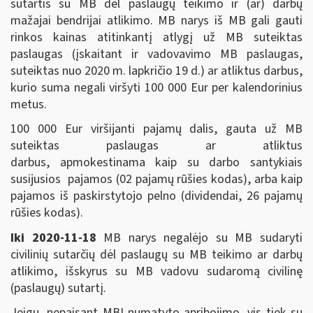
sutartis su MB dėl paslaugų teikimo ir (ar) darbų
mažajai bendrijai atlikimo. MB narys iš MB gali gauti
rinkos kainas atitinkantį atlygį už MB suteiktas
paslaugas (įskaitant ir vadovavimo MB paslaugas,
suteiktas nuo 2020 m. lapkričio 19 d.) ar atliktus darbus,
kurio suma negali viršyti 100 000 Eur per kalendorinius
metus.
100 000 Eur viršijanti pajamų dalis, gauta už MB
suteiktas paslaugas ar atliktus
darbus, apmokestinama kaip su darbo santykiais
susijusios pajamos
(02 pajamų rūšies kodas), arba kaip
pajamos
iš paskirstytojo pelno (dividendai, 26 pajamų
rūšies kodas).
Iki 2020-11-18
MB narys negalėjo su MB sudaryti
civilinių sutarčių dėl paslaugų su MB teikimo ar darbų
atlikimo, išskyrus su MB vadovu sudaromą civilinę
(paslaugų) sutartį.
Jeigu, nepaisant MBĮ numatyto apribojimo, vis tiek su