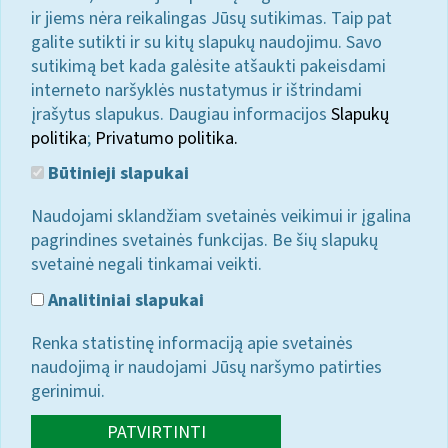
ir jiems nėra reikalingas Jūsų sutikimas. Taip pat
galite sutikti ir su kitų slapukų naudojimu. Savo
sutikimą bet kada galėsite atšaukti pakeisdami
interneto naršyklės nustatymus ir ištrindami
įrašytus slapukus. Daugiau informacijos
Slapukų
politika
;
Privatumo politika.
Būtinieji slapukai
Naudojami sklandžiam svetainės veikimui ir įgalina
pagrindines svetainės funkcijas. Be šių slapukų
svetainė negali tinkamai veikti.
Analitiniai slapukai
Renka statistinę informaciją apie svetainės
naudojimą ir naudojami Jūsų naršymo patirties
gerinimui.
PATVIRTINTI