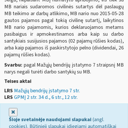
MB nariais sudaromos civilinės sutartys dėl paslaugų
MB teikimo ar darbų atlikimo, MB nario nuo 2015-05-28
gautos pajamos pagal tokią civilinę sutartį, laikytinos
MB nario pajamomis, kurios deklaruojamos metams
pasibaigus ir apmokestinamos arba kaip su darbo
santykiais susijusios pajamos (02 pajamų rūšies kodas),
arba kaip pajamos iš paskirstytojo pelno (dividendai, 26
pajamų rūšies kodas).
Svarbu:
p
agal Mažųjų bendrijų įstatymo 7 straipsnį MB
narys negali turėti darbo santykių su MB.
Teises aktai
LRS
Mažųjų bendrijų įstatymo 7 str.
LRS
GPMĮ 2 str. 34 d., 6 str., 12 str.
Uždaryti
Šioje svetainėje naudojami slapukai
(angl.
cookies). Būtinieji slapukai įdiegiami automatiškai