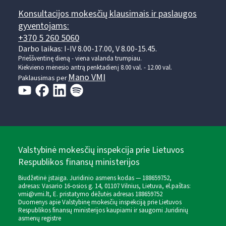
Konsultacijos mokesčių klausimais ir paslaugos
gyventojams:
+370 5 260 5060
Darbo laikas: I-IV 8.00-17.00, V 8.00-15.45.
Prieššventinę dieną - viena valanda trumpiau.
Kiekvieno mėnesio antrą penktadienį 8.00 val. - 12.00 val.
Mano VMI
Paklausimas per
Valstybinė mokesčių inspekcija prie Lietuvos
Respublikos finansų ministerijos
Biudžetinė įstaiga. Juridinio asmens kodas — 188659752,
adresas: Vasario 16-osios g. 14, 01107 Vilnius, Lietuva, el.paštas:
vmi@vmi.lt
, E. pristatymo dėžutės adresas 188659752
Duomenys apie Valstybinę mokesčių inspekciją prie Lietuvos
Respublikos finansų ministerijos kaupiami ir saugomi Juridinių
asmenų registre