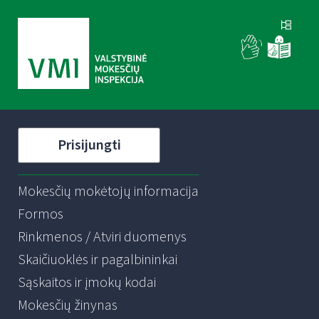
Prisijungti
Mokesčių mokėtojų informacija
Formos
Rinkmenos / Atviri duomenys
Skaičiuoklės ir pagalbininkai
Sąskaitos ir įmokų kodai
Mokesčių žinynas