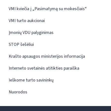
VMI kviečia į „Pasimatymą su mokesčiais“
VMI turto aukcionai
Įmonių VDU palyginimas
STOP šešėliui
Krašto apsaugos ministerijos informacija
Interneto svetainės atitikties paraiška
Ieškome turto savininkų
Nuorodos