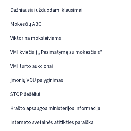
Dažniausiai užduodami klausimai
Mokesčių ABC
Viktorina moksleiviams
VMI kviečia į „Pasimatymą su mokesčiais“
VMI turto aukcionai
Įmonių VDU palyginimas
STOP šešėliui
Krašto apsaugos ministerijos informacija
Interneto svetainės atitikties paraiška