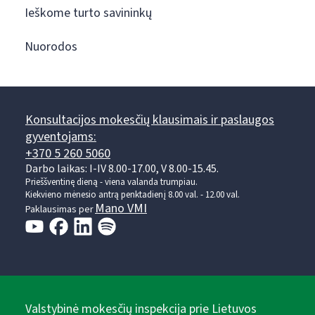
Ieškome turto savininkų
Nuorodos
Konsultacijos mokesčių klausimais ir paslaugos
gyventojams:
+370 5 260 5060
Darbo laikas: I-IV 8.00-17.00, V 8.00-15.45.
Prieššventinę dieną - viena valanda trumpiau.
Kiekvieno mėnesio antrą penktadienį 8.00 val. - 12.00 val.
Mano VMI
Paklausimas per
Valstybinė mokesčių inspekcija prie Lietuvos