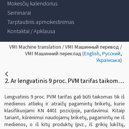
Mokesčių kalendorius
Seminarai
Tarptautinis apmokestinimas
Kontaktai / Apklausa
VMI Machine translation / VMI Машинный перевод /
VMI Машинний переклад (
English
,
Русский
,
Українська
)
2. Ar lengvatinis 9 proc. PVM tarifas taikomas visų parduodamų briketų, kurie gali būti naudojami kūrenimui, pardavimui?
Lengvatinis 9 proc. PVM tarifas gali būti taikomas tik iš
medienos atliekų ir atraižų pagamintų briketų, kurie
klasifikuojami KN 4401 pozicijoje, pardavimui. Kitaip
tariant, kūrenimui naudojamų briketų, pagamintų ne iš
medienos, o iš kitų produktų (pvz., iš grikių lukštų,