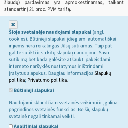
šiaudų) pardavimas yra apmokestinamas, taikant
standartinį 21 proc. PVM tarifą.
Uždaryti
Šioje svetainėje naudojami slapukai
(angl.
cookies). Būtinieji slapukai įdiegiami automatiškai
ir jiems nėra reikalingas Jūsų sutikimas. Taip pat
galite sutikti ir su kitų slapukų naudojimu. Savo
sutikimą bet kada galėsite atšaukti pakeisdami
interneto naršyklės nustatymus ir ištrindami
įrašytus slapukus. Daugiau informacijos
Slapukų
politika
;
Privatumo politika.
Būtinieji slapukai
Naudojami sklandžiam svetainės veikimui ir įgalina
pagrindines svetainės funkcijas. Be šių slapukų
svetainė negali tinkamai veikti.
Analitiniai slapukai