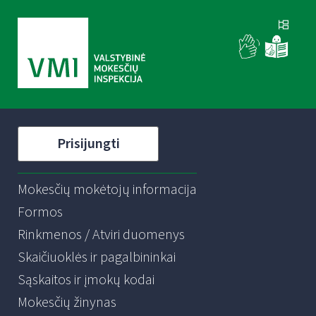
Prisijungti
Mokesčių mokėtojų informacija
Formos
Rinkmenos / Atviri duomenys
Skaičiuoklės ir pagalbininkai
Sąskaitos ir įmokų kodai
Mokesčių žinynas