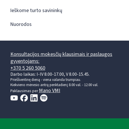
Ieškome turto savininkų
Nuorodos
Konsultacijos mokesčių klausimais ir paslaugos
gyventojams:
+370 5 260 5060
Darbo laikas: I-IV 8.00-17.00, V 8.00-15.45.
Prieššventinę dieną - viena valanda trumpiau.
Kiekvieno mėnesio antrą penktadienį 8.00 val. - 12.00 val.
Mano VMI
Paklausimas per