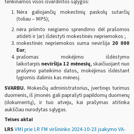
tenkinamos visos išvardintos sąlygos:
Nėra galiojančių mokestinių paskolų sutarčių
(toliau – MPS);
nėra priimto neigiamo sprendimo dėl prašomos
atidėti ir (ar) išdėstyti mokestinės nepriemokos ;
mokestinės nepriemokos suma neviršija
20 000
Eur
;
prašomas mokėjimo išdėstymo
laikotarpis
neviršija 12 mėnesių
, skaičiuojant nuo
prašymo pateikimo datos, mokėjimus išdėstant
lygiomis dalimis kas mėnesį.
SVARBU.
Mokesčių administratorius, įvertinęs turimus
duomenis, iš įmonės gali paprašyti papildomų duomenų
(dokumentų), ir tuo atveju, kai prašymas atitinka
aukščiau nurodytas sąlygas.
Teises aktai
LRS
VMI prie LR FM viršininko 2024-10-23 įsakymo VA-