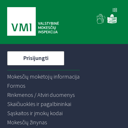
Prisijungti
Mokesčių mokėtojų informacija
Formos
Rinkmenos / Atviri duomenys
Skaičiuoklės ir pagalbininkai
Sąskaitos ir įmokų kodai
Mokesčių žinynas