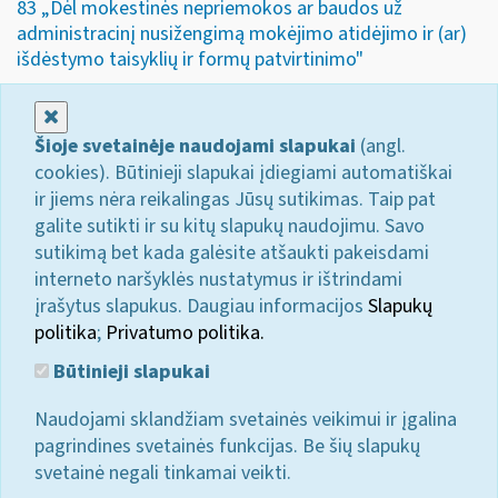
83 „Dėl mokestinės nepriemokos ar baudos už
administracinį nusižengimą mokėjimo atidėjimo ir (ar)
išdėstymo taisyklių ir formų patvirtinimo"
Uždaryti
Šioje svetainėje naudojami slapukai
(angl.
cookies). Būtinieji slapukai įdiegiami automatiškai
ir jiems nėra reikalingas Jūsų sutikimas. Taip pat
galite sutikti ir su kitų slapukų naudojimu. Savo
sutikimą bet kada galėsite atšaukti pakeisdami
interneto naršyklės nustatymus ir ištrindami
įrašytus slapukus. Daugiau informacijos
Slapukų
politika
;
Privatumo politika.
Būtinieji slapukai
Naudojami sklandžiam svetainės veikimui ir įgalina
pagrindines svetainės funkcijas. Be šių slapukų
svetainė negali tinkamai veikti.