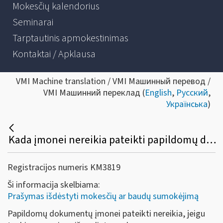
Mokesčių kalendorius
Seminarai
Tarptautinis apmokestinimas
Kontaktai / Apklausa
VMI Machine translation / VMI Машинный перевод /
VMI Машинний переклад (
English
,
Русский
,
Українська
)
Kada įmonei nereikia pateikti papildomų dokumentų, teikiant prašymą dėl mokesčių (pridėtinės vertės, pelno ar kt.) mokėjimo išdėstymo dalimis?
Registracijos numeris KM3819
Ši informacija skelbiama:
Prašymas išdėstyti mokesčių ar baudų sumokėjimą
Papildomų dokumentų įmonei pateikti nereikia, jeigu