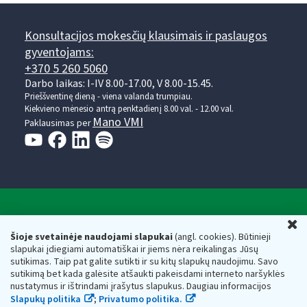
Konsultacijos mokesčių klausimais ir paslaugos
gyventojams:
+370 5 260 5060
Darbo laikas: I-IV 8.00-17.00, V 8.00-15.45.
Prieššventinę dieną - viena valanda trumpiau.
Kiekvieno mėnesio antrą penktadienį 8.00 val. - 12.00 val.
Mano VMI
Paklausimas per
Valstybinė mokesčių inspekcija prie Lietuvos
U
Respublikos finansų ministerijos
Šioje svetainėje naudojami slapukai
(angl. cookies). Būtinieji
slapukai įdiegiami automatiškai ir jiems nėra reikalingas Jūsų
Biudžetinė įstaiga. Juridinio asmens kodas — 188659752,
sutikimas. Taip pat galite sutikti ir su kitų slapukų naudojimu. Savo
adresas: Vasario 16-osios g. 14, 01107 Vilnius, Lietuva, el.paštas:
sutikimą bet kada galėsite atšaukti pakeisdami interneto naršyklės
vmi@vmi.lt
, E. pristatymo dėžutės adresas 188659752
nustatymus ir ištrindami įrašytus slapukus. Daugiau informacijos
Duomenys apie Valstybinę mokesčių inspekciją prie Lietuvos
Slapukų politika
;
Privatumo politika.
Respublikos finansų ministerijos kaupiami ir saugomi Juridinių