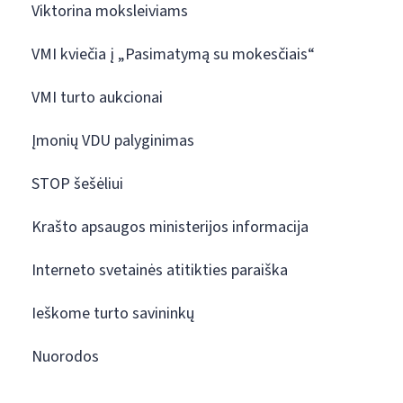
Viktorina moksleiviams
VMI kviečia į „Pasimatymą su mokesčiais“
VMI turto aukcionai
Įmonių VDU palyginimas
STOP šešėliui
Krašto apsaugos ministerijos informacija
Interneto svetainės atitikties paraiška
Ieškome turto savininkų
Nuorodos