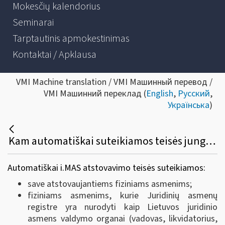
Mokesčių kalendorius
Seminarai
Tarptautinis apmokestinimas
Kontaktai / Apklausa
VMI Machine translation / VMI Машинный перевод /
VMI Машинний переклад (
English
,
Русский
,
Українська
)
Kam automatiškai suteikiamos teisės jungtis prie i.MAS?
Automatiškai i.MAS atstovavimo teisės suteikiamos:
save atstovaujantiems fiziniams asmenims;
fiziniams asmenims, kurie Juridinių asmenų
registre yra nurodyti kaip Lietuvos juridinio
asmens valdymo organai (vadovas, likvidatorius,