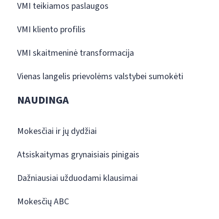
VMI teikiamos paslaugos
VMI kliento profilis
VMI skaitmeninė transformacija
Vienas langelis prievolėms valstybei sumokėti
NAUDINGA
Mokesčiai ir jų dydžiai
Atsiskaitymas grynaisiais pinigais
Dažniausiai užduodami klausimai
Mokesčių ABC