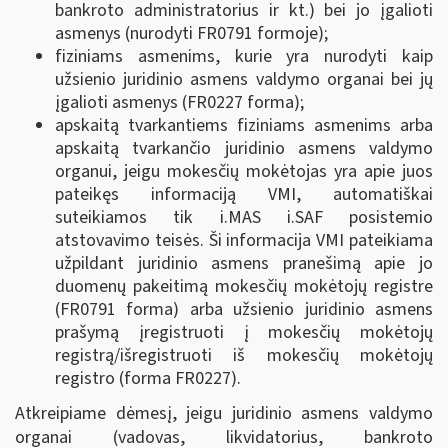
bankroto administratorius ir kt.) bei jo įgalioti
asmenys (nurodyti FR0791 formoje);
fiziniams asmenims, kurie yra nurodyti kaip
užsienio juridinio asmens valdymo organai bei jų
įgalioti asmenys (FR0227 forma);
apskaitą tvarkantiems fiziniams asmenims arba
apskaitą tvarkančio juridinio asmens valdymo
organui, jeigu mokesčių mokėtojas yra apie juos
pateikęs informaciją VMI, automatiškai
suteikiamos tik i.MAS i.SAF posistemio
atstovavimo teisės. Ši informacija VMI pateikiama
užpildant juridinio asmens pranešimą apie jo
duomenų pakeitimą mokesčių mokėtojų registre
(FR0791 forma) arba užsienio juridinio asmens
prašymą įregistruoti į mokesčių mokėtojų
registrą/išregistruoti iš mokesčių mokėtojų
registro (forma FR0227).
Atkreipiame dėmesį, jeigu juridinio asmens valdymo
organai (vadovas, likvidatorius, bankroto