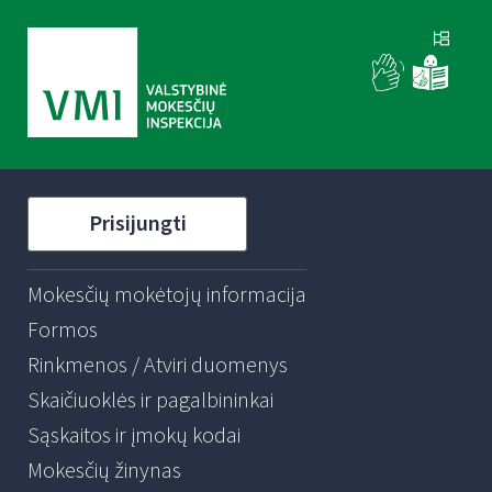
Prisijungti
Mokesčių mokėtojų informacija
Formos
Rinkmenos / Atviri duomenys
Skaičiuoklės ir pagalbininkai
Sąskaitos ir įmokų kodai
Mokesčių žinynas