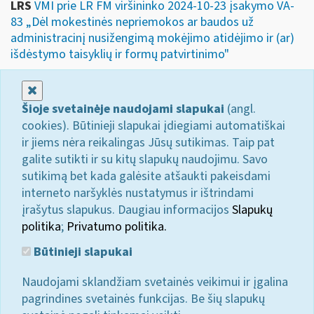
LRS
VMI prie LR FM viršininko 2024-10-23 įsakymo VA-
83 „Dėl mokestinės nepriemokos ar baudos už
administracinį nusižengimą mokėjimo atidėjimo ir (ar)
išdėstymo taisyklių ir formų patvirtinimo"
Uždaryti
Šioje svetainėje naudojami slapukai
(angl.
cookies). Būtinieji slapukai įdiegiami automatiškai
ir jiems nėra reikalingas Jūsų sutikimas. Taip pat
galite sutikti ir su kitų slapukų naudojimu. Savo
sutikimą bet kada galėsite atšaukti pakeisdami
interneto naršyklės nustatymus ir ištrindami
įrašytus slapukus. Daugiau informacijos
Slapukų
politika
;
Privatumo politika.
Būtinieji slapukai
Naudojami sklandžiam svetainės veikimui ir įgalina
pagrindines svetainės funkcijas. Be šių slapukų