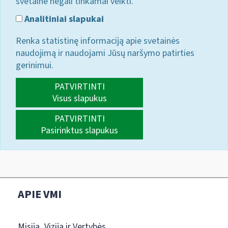
svetainė negali tinkamai veikti.
Analitiniai slapukai
Renka statistinę informaciją apie svetainės
naudojimą ir naudojami Jūsų naršymo patirties
gerinimui.
PATVIRTINTI
Visus slapukus
PATVIRTINTI
Pasirinktus slapukus
APIE VMI
Misija, Vizija ir Vertybės