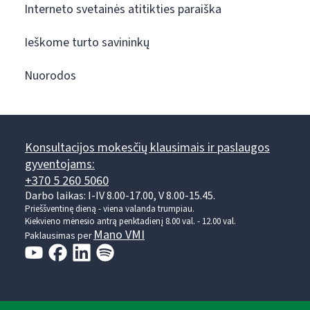
Interneto svetainės atitikties paraiška
Ieškome turto savininkų
Nuorodos
Konsultacijos mokesčių klausimais ir paslaugos
gyventojams:
+370 5 260 5060
Darbo laikas: I-IV 8.00-17.00, V 8.00-15.45.
Prieššventinę dieną - viena valanda trumpiau.
Kiekvieno mėnesio antrą penktadienį 8.00 val. - 12.00 val.
Mano VMI
Paklausimas per