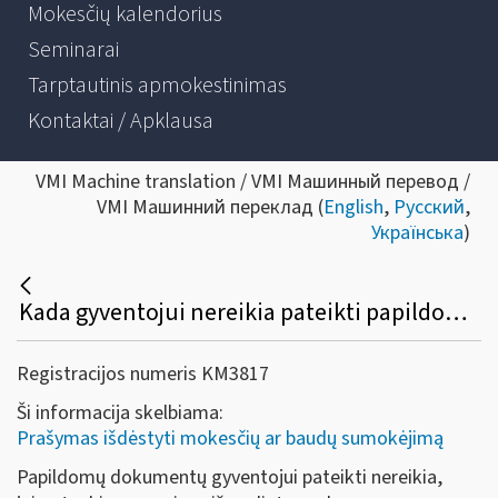
Mokesčių kalendorius
Seminarai
Tarptautinis apmokestinimas
Kontaktai / Apklausa
VMI Machine translation / VMI Машинный перевод /
VMI Машинний переклад (
English
,
Русский
,
Українська
)
Kada gyventojui nereikia pateikti papildomų dokumentų, teikiant prašymą dėl mokesčių (gyventojų pajamų, žemės ar kt.) mokėjimo išdėstymo dalimis?
Registracijos numeris KM3817
Ši informacija skelbiama:
Prašymas išdėstyti mokesčių ar baudų sumokėjimą
Papildomų dokumentų gyventojui pateikti nereikia,