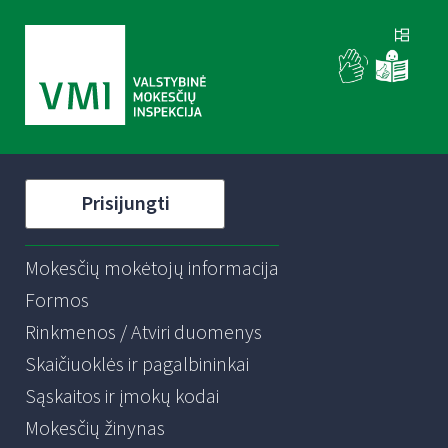
Prisijungti
Mokesčių mokėtojų informacija
Formos
Rinkmenos / Atviri duomenys
Skaičiuoklės ir pagalbininkai
Sąskaitos ir įmokų kodai
Mokesčių žinynas