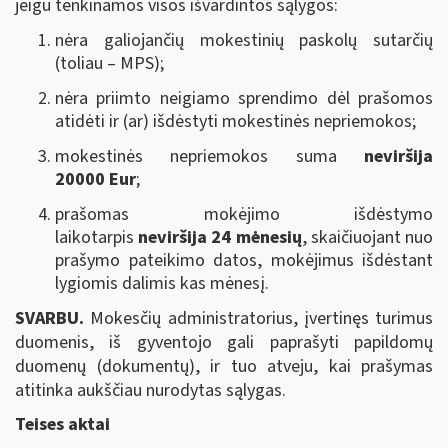
jeigu tenkinamos visos išvardintos sąlygos:
nėra galiojančių mokestinių paskolų sutarčių
(toliau – MPS);
nėra priimto neigiamo sprendimo dėl prašomos
atidėti ir (ar) išdėstyti mokestinės nepriemokos;
mokestinės nepriemokos suma
neviršija
20000 Eur
;
prašomas mokėjimo išdėstymo
laikotarpis
neviršija 24 mėnesių
, skaičiuojant nuo
prašymo pateikimo datos, mokėjimus išdėstant
lygiomis dalimis kas mėnesį.
SVARBU.
Mokesčių administratorius, įvertinęs turimus
duomenis, iš gyventojo gali paprašyti papildomų
duomenų (dokumentų), ir tuo atveju, kai prašymas
atitinka aukščiau nurodytas sąlygas.
Teises aktai