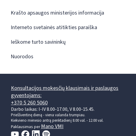
Krašto apsaugos ministerijos informacija
Interneto svetainės atitikties paraiška
Ieškome turto savininkų
Nuorodos
Konsultacijos mokesčių klausimais ir paslaugos
gyventojams:
+370 5 260 5060
Darbo laikas: I-IV 8.00-17.00, V 8.00-15.45.
Prieššventinę dieną - viena valanda trumpiau.
Kiekvieno mėnesio antrą penktadienį 8.00 val. - 12.00 val.
Mano VMI
Paklausimas per