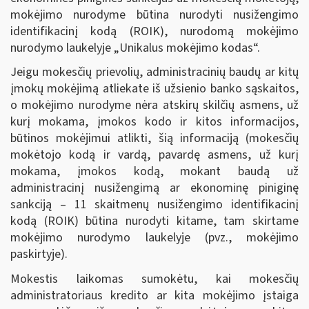
mokėjimo nurodyme būtina nurodyti nusižengimo
identifikacinį kodą (ROIK), nurodomą mokėjimo
nurodymo laukelyje „Unikalus mokėjimo kodas“.
Jeigu mokesčių prievolių, administracinių baudų ar kitų
įmokų mokėjimą atliekate iš užsienio banko sąskaitos,
o mokėjimo nurodyme nėra atskirų skilčių asmens, už
kurį mokama, įmokos kodo ir kitos informacijos,
būtinos mokėjimui atlikti, šią informaciją (mokesčių
mokėtojo kodą ir vardą, pavardę asmens, už kurį
mokama, įmokos kodą, mokant baudą už
administracinį nusižengimą ar ekonominę piniginę
sankciją – 11 skaitmenų nusižengimo identifikacinį
kodą (ROIK) būtina nurodyti kitame, tam skirtame
mokėjimo nurodymo laukelyje (pvz., mokėjimo
paskirtyje).
Mokestis laikomas sumokėtu, kai mokesčių
administratoriaus kredito
ar kita mokėjimo
įstaiga