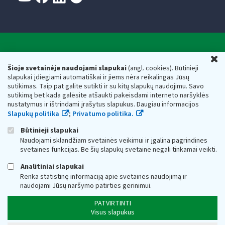
Valstybinė mokesčių inspekcija prie Lietuvos
U
Respublikos finansų ministerijos
Šioje svetainėje naudojami slapukai
(angl. cookies). Būtinieji
slapukai įdiegiami automatiškai ir jiems nėra reikalingas Jūsų
Biudžetinė įstaiga. Juridinio asmens kodas — 188659752,
sutikimas. Taip pat galite sutikti ir su kitų slapukų naudojimu. Savo
adresas: Vasario 16-osios g. 14, 01107 Vilnius, Lietuva, el.paštas:
sutikimą bet kada galėsite atšaukti pakeisdami interneto naršyklės
vmi@vmi.lt
, E. pristatymo dėžutės adresas 188659752
nustatymus ir ištrindami įrašytus slapukus. Daugiau informacijos
Duomenys apie Valstybinę mokesčių inspekciją prie Lietuvos
Slapukų politika
;
Privatumo politika.
Respublikos finansų ministerijos kaupiami ir saugomi Juridinių
asmenų registre
Būtinieji slapukai
Naudojami sklandžiam svetainės veikimui ir įgalina pagrindines
svetainės funkcijas. Be šių slapukų svetainė negali tinkamai veikti.
Analitiniai slapukai
Renka statistinę informaciją apie svetainės naudojimą ir
naudojami Jūsų naršymo patirties gerinimui.
PATVIRTINTI
Visus slapukus