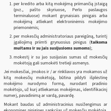
per kredito arba kitą mokėjimą priimančią įstaigą
(pvz., pašto skyriuose, Perlo paslaugos
terminaluose) mokant grynaisiais pinigais arba
mokėjimą atliekant
elektroninėmis mokėjimo
priemonėmis;
per mokesčių administratoriaus pareigūną, turintį
įgaliojimą priimti grynuosius pinigus (
taikoma
muitams ir su jais susijusioms sumoms
);
mokestį ir su juo susijusias sumas už mokesčių
mokėtoją gali sumokėti tretieji asmenys.
Jei mokesčiai, įmokos ir / ar rinkliavos yra mokamos už
kitą mokesčių mokėtoją, būtina pildyti išplėstinę
mokėjimo nurodymo formą, nurodant pradinio
mokėtojo, už kurį atliekamas mokėjimas, identifikacinį
numerį, pavadinimą ar vardą, pavardę.
Mokant baudas už administracinius nusižengimus
ar
ekonomines pinigines sankcijas
už mokesčių mokėtoją,