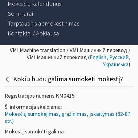
Mokesčių kalendorius
Seminarai
Tarptautinis apmokestinimas
Kontaktai / Apklausa
VMI Machine translation / VMI Машинный перевод /
VMI Машинний переклад (
English
,
Русский
,
Українська
)
Kokiu būdu galima sumokėti mokestį?
Registracijos numeris KM0415
Ši informacija skelbiama:
Mokesčių sumokėjimas, grąžinimas, įskaitymas (82-87
str.)
Mokestį sumokėti galima: