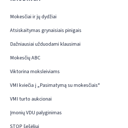
Mokesčiai ir jų dydžiai
Atsiskaitymas grynaisiais pinigais
Dažniausiai užduodami klausimai
Mokesčių ABC
Viktorina moksleiviams
VMI kviečia į „Pasimatymą su mokesčiais“
VMI turto aukcionai
Įmonių VDU palyginimas
STOP šešėliui