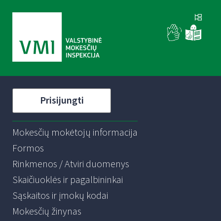
Prisijungti
Mokesčių mokėtojų informacija
Formos
Rinkmenos / Atviri duomenys
Skaičiuoklės ir pagalbininkai
Sąskaitos ir įmokų kodai
Mokesčių žinynas