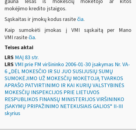
gauna lėšas iš mokesčių mokėtojo
ar kitos
mokėjimo
kredito įstaigos.
Sąskaitas ir įmokų kodus rasite
čia
.
Kaip sumokėti įmokas į VMI sąskaitą per Mano
VMI rasite
čia
.
Teises aktai
LRS
MAĮ 83 str.
LRS
VMI prie FM viršininko 2006-01-30 įsakymas Nr. VA-
6 „DĖL MOKESČIO IR SU JUO SUSIJUSIŲ SUMŲ
SUMOKĖJIMO UŽ MOKESČIŲ MOKĖTOJĄ TVARKOS
APRAŠO PATVIRTINIMO IR KAI KURIŲ VALSTYBINĖS
MOKESČIŲ INSPEKCIJOS PRIE LIETUVOS
RESPUBLIKOS FINANSŲ MINISTERIJOS VIRŠININKO
ĮSAKYMŲ PRIPAŽINIMO NETEKUSIAIS GALIOS“ II-III
skyrius