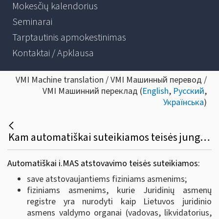
Mokesčių kalendorius
Seminarai
Tarptautinis apmokestinimas
Kontaktai / Apklausa
VMI Machine translation / VMI Машинный перевод /
VMI Машинний переклад (
English
,
Русский
,
Українська
)
Kam automatiškai suteikiamos teisės jungtis prie i.MAS?
Automatiškai i.MAS atstovavimo teisės suteikiamos:
save atstovaujantiems fiziniams asmenims;
fiziniams asmenims, kurie Juridinių asmenų
registre yra nurodyti kaip Lietuvos juridinio
asmens valdymo organai (vadovas, likvidatorius,