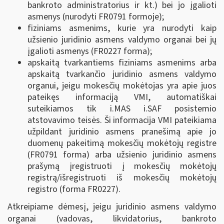
bankroto administratorius ir kt.) bei jo įgalioti
asmenys (nurodyti FR0791 formoje);
fiziniams asmenims, kurie yra nurodyti kaip
užsienio juridinio asmens valdymo organai bei jų
įgalioti asmenys (FR0227 forma);
apskaitą tvarkantiems fiziniams asmenims arba
apskaitą tvarkančio juridinio asmens valdymo
organui, jeigu mokesčių mokėtojas yra apie juos
pateikęs informaciją VMI, automatiškai
suteikiamos tik i.MAS i.SAF posistemio
atstovavimo teisės. Ši informacija VMI pateikiama
užpildant juridinio asmens pranešimą apie jo
duomenų pakeitimą mokesčių mokėtojų registre
(FR0791 forma) arba užsienio juridinio asmens
prašymą įregistruoti į mokesčių mokėtojų
registrą/išregistruoti iš mokesčių mokėtojų
registro (forma FR0227).
Atkreipiame dėmesį, jeigu juridinio asmens valdymo
organai (vadovas, likvidatorius, bankroto