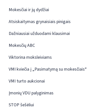
Mokesčiai ir jų dydžiai
Atsiskaitymas grynaisiais pinigais
Dažniausiai užduodami klausimai
Mokesčių ABC
Viktorina moksleiviams
VMI kviečia į „Pasimatymą su mokesčiais“
VMI turto aukcionai
Įmonių VDU palyginimas
STOP šešėliui