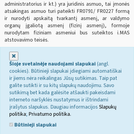
administratorius ir kt.) yra juridinis asmuo, tai įmonės
atsakingas asmuo turi pateikti FR0791/ FR0227 formą
ir nurodyti apskaitą tvarkantį asmenį, ar valdymo
organų įgaliotą asmenį (fizinį asmenį), formoje
nurodytam fiziniam asmeniui bus suteiktos i.MAS
atstovavimo teisės.
Uždaryti
Šioje svetainėje naudojami slapukai
(angl.
cookies). Būtinieji slapukai įdiegiami automatiškai
ir jiems nėra reikalingas Jūsų sutikimas. Taip pat
galite sutikti ir su kitų slapukų naudojimu. Savo
sutikimą bet kada galėsite atšaukti pakeisdami
interneto naršyklės nustatymus ir ištrindami
įrašytus slapukus. Daugiau informacijos
Slapukų
politika
;
Privatumo politika.
Būtinieji slapukai