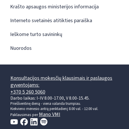
Krašto apsaugos ministerijos informacija
Interneto svetainės atitikties paraiška
Ieškome turto savininkų
Nuorodos
Konsultacijos mokesčių klausimais ir paslaugos
gyventojams:
+370 5 260 5060
Darbo laikas: I-IV 8.00-17.00, V 8.00-15.45.
Prieššventinę dieną - viena valanda trumpiau.
Kiekvieno mėnesio antrą penktadienį 8.00 val. - 12.00 val.
Mano VMI
Paklausimas per