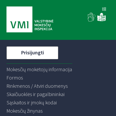
Prisijungti
Mokesčių mokėtojų informacija
Formos
Rinkmenos / Atviri duomenys
Skaičiuoklės ir pagalbininkai
Sąskaitos ir įmokų kodai
Mokesčių žinynas