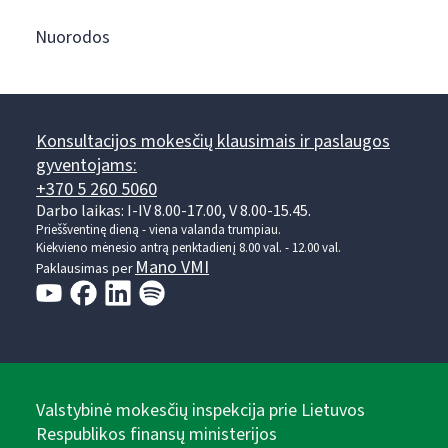
Nuorodos
Konsultacijos mokesčių klausimais ir paslaugos
gyventojams:
+370 5 260 5060
Darbo laikas: I-IV 8.00-17.00, V 8.00-15.45.
Prieššventinę dieną - viena valanda trumpiau.
Kiekvieno mėnesio antrą penktadienį 8.00 val. - 12.00 val.
Mano VMI
Paklausimas per
Valstybinė mokesčių inspekcija prie Lietuvos
Respublikos finansų ministerijos