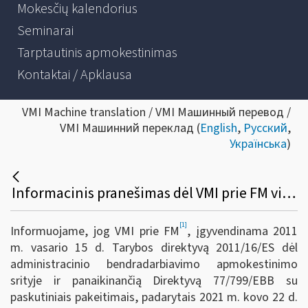
Mokesčių kalendorius
Seminarai
Tarptautinis apmokestinimas
Kontaktai / Apklausa
VMI Machine translation / VMI Машинный перевод /
VMI Машинний переклад (
English
,
Русский
,
Українська
)
Informacinis pranešimas dėl VMI prie FM viršininko 2022 m. gruodžio 23 d. įsakymo Nr. VA-95 „Dėl Informacijos apie platformose vykdomas veiklas teikimo Valstybinei mokesčių inspekcijai taisyklių patvirtinimo“
[1]
Informuojame, jog VMI prie FM
, įgyvendinama 2011
m. vasario 15 d. Tarybos direktyvą 2011/16/ES dėl
administracinio bendradarbiavimo apmokestinimo
srityje ir panaikinančią Direktyvą 77/799/EBB su
paskutiniais pakeitimais, padarytais 2021 m. kovo 22 d.