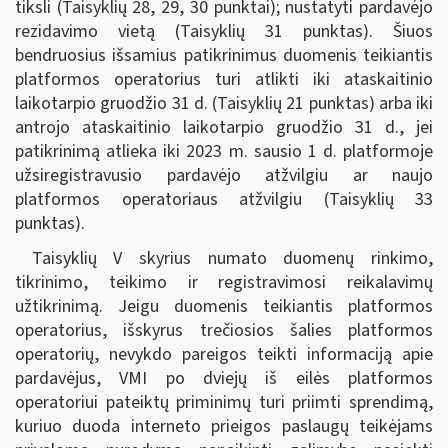
tiksli (Taisyklių 28, 29, 30 punktai); nustatyti pardavėjo
rezidavimo vietą (Taisyklių 31 punktas). Šiuos
bendruosius išsamius patikrinimus duomenis teikiantis
platformos operatorius turi atlikti iki ataskaitinio
laikotarpio gruodžio 31 d. (Taisyklių 21 punktas) arba iki
antrojo ataskaitinio laikotarpio gruodžio 31 d., jei
patikrinimą atlieka iki 2023 m. sausio 1 d. platformoje
užsiregistravusio pardavėjo atžvilgiu ar naujo
platformos operatoriaus atžvilgiu (Taisyklių 33
punktas).
Taisyklių V skyrius numato duomenų rinkimo,
tikrinimo, teikimo ir registravimosi reikalavimų
užtikrinimą. Jeigu duomenis teikiantis platformos
operatorius, išskyrus trečiosios šalies platformos
operatorių, nevykdo pareigos teikti informaciją apie
pardavėjus, VMI po dviejų iš eilės platformos
operatoriui pateiktų priminimų turi priimti sprendimą,
kuriuo duoda interneto prieigos paslaugų teikėjams