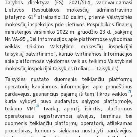
Tarybos direktyva (ES) 2021/514, vadovaudamasi
Lietuvos Respublikos mokesčių administravimo
3
įstatymo 61
straipsnio 10 dalimi, priėmė Valstybinės
mokesčių inspekcijos prie Lietuvos Respublikos finansų
ministerijos viršininko 2022 m. gruodžio 23 d. įsakymą
Nr. VA-95 „Dėl Informacijos apie platformose vykdomas
veiklas teikimo Valstybinei mokesčių inspekcijai
taisyklių patvirtinimo“, kuriuo tvirtinamos Informacijos
apie platformose vykdomas veiklas teikimo Valstybinei
mokesčių inspekcijai taisyklės (toliau — Taisyklės).
Taisyklės nustato duomenis teikiančių platformų
operatorių kaupiamos informacijos apie praneštinus
[2]
pardavėjus, gaunančius pajamų iš tam tikros veiklos
,
kurią vykdyti buvo sudarytos sąlygos platformoje,
[3]
teikimo VMI
tvarką, apimtį, išimtis, platformos
operatoriaus registravimosi atvejus, terminus bei
duomenis teikiančių platformų operatorių atliekamas
procedūras, kuriomis siekiama nustatyti pardavėjus.