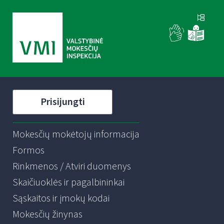
Prisijungti
Mokesčių mokėtojų informacija
Formos
Rinkmenos / Atviri duomenys
Skaičiuoklės ir pagalbininkai
Sąskaitos ir įmokų kodai
Mokesčių žinynas