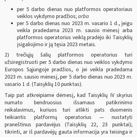
per 5 darbo dienas nuo platformos operatoriaus
veiklos vykdymo pradžios;
arba
per 5 darbo dienas nuo 2023 m. vasario 1 d., jeigu
veikla pradedama 2023 m. sausio mėnesį arba
platformos operatorius veiklą pradėjo iki Taisyklių
įsigaliojimo ir ją tęsia 2023 metais.
2) trečiųjų šalių platformos operatorius turi
užsiregistruoti per 5 darbo dienas nuo veiklos vykdymo
Europos Sąjungoje pradžios, o jei veikla pradedama
2023 m. sausio mėnesį, per 5 darbo dienas nuo 2023 m.
vasario 1 d. (Taisyklių 10 punktas).
Taip pat atkreipiame dėmesį, kad Taisyklių IV skyrius
numato bendruosius išsamaus patikrinimo
reikalavimus, kuriuos turi atlikti pats duomenis
teikiantis platformų operatorius — nustatyti
praneštinus pardavėjus (Taisyklių 22, 23 punktai);
tikrinti, ar iš pardavėjų gauta informacija yra teisinga ir