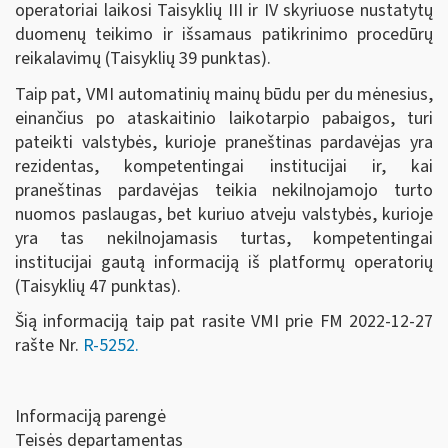
operatoriai laikosi Taisyklių III ir IV skyriuose nustatytų
duomenų teikimo ir išsamaus patikrinimo procedūrų
reikalavimų (Taisyklių 39 punktas).
Taip pat, VMI automatinių mainų būdu per du mėnesius,
einančius po ataskaitinio laikotarpio pabaigos, turi
pateikti valstybės, kurioje praneštinas pardavėjas yra
rezidentas, kompetentingai institucijai ir, kai
praneštinas pardavėjas teikia nekilnojamojo turto
nuomos paslaugas, bet kuriuo atveju valstybės, kurioje
yra tas nekilnojamasis turtas, kompetentingai
institucijai gautą informaciją iš platformų operatorių
(Taisyklių 47 punktas).
Šią informaciją taip pat rasite VMI prie FM 2022-12-27
rašte Nr.
R-5252.
Informaciją parengė
Teisės departamentas