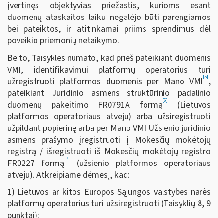
įvertinęs objektyvias priežastis, kurioms esant
duomenų ataskaitos laiku negalėjo būti parengiamos
bei pateiktos, ir atitinkamai priims sprendimus dėl
poveikio priemonių netaikymo.
Be to, Taisyklės numato, kad prieš pateikiant duomenis
VMI, identifikavimui platformų operatorius turi
[5]
užregistruoti platformos duomenis per Mano VMI
,
pateikiant Juridinio asmens struktūrinio padalinio
[6]
duomenų pakeitimo FR0791A formą
(Lietuvos
platformos operatoriaus atveju) arba užsiregistruoti
užpildant popierinę arba per Mano VMI Užsienio juridinio
asmens prašymo įregistruoti į Mokesčių mokėtojų
registrą / išregistruoti iš Mokesčių mokėtojų registro
[7]
FR0227 formą
(užsienio platformos operatoriaus
atveju). Atkreipiame dėmesį, kad:
1) Lietuvos ar kitos Europos Sąjungos valstybės narės
platformų operatorius turi užsiregistruoti
(Taisyklių 8, 9
punktai):