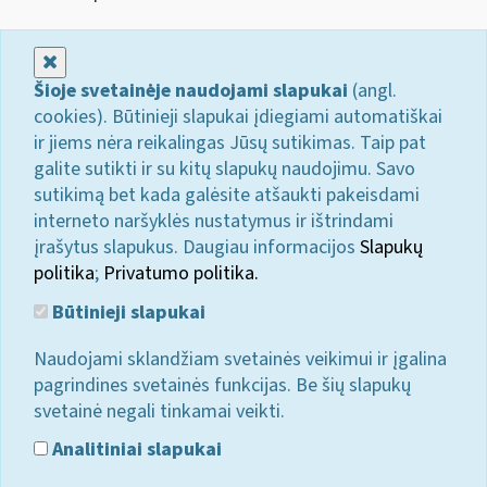
Uždaryti
Šioje svetainėje naudojami slapukai
(angl.
cookies). Būtinieji slapukai įdiegiami automatiškai
ir jiems nėra reikalingas Jūsų sutikimas. Taip pat
galite sutikti ir su kitų slapukų naudojimu. Savo
sutikimą bet kada galėsite atšaukti pakeisdami
interneto naršyklės nustatymus ir ištrindami
įrašytus slapukus. Daugiau informacijos
Slapukų
politika
;
Privatumo politika.
Būtinieji slapukai
Naudojami sklandžiam svetainės veikimui ir įgalina
pagrindines svetainės funkcijas. Be šių slapukų
svetainė negali tinkamai veikti.
Analitiniai slapukai