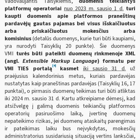
Vadovaujantis Taisyklėmis,
duomenis teikiantys
platformų operatoriai
nuo 2023 m. sausio 1 d.
turi
kaupti duomenis apie
platformos praneštinų
pardavėjų gautas pajamas bei visus išskaičiuotus
arba priskaičiuotus mokesčius arba
komisinius
(detalūs duomenys, kurie turi būti kaupiami,
yra nurodyti Taisyklių 20 punkte). Šie duomenys
VMI
turės būti pateikti duomenų rinkmenoje XML
(angl.
Extensible Markup Language
) formatu per
[4]
VMI TIES portalą
kasmet
iki sausio 31 d.
už
praėjusius kalendorinius metus, kuriais pardavėjas
nustatytas kaip praneštinas pardavėjas (Taisyklių 16, 17
punktai), o pirmasis duomenų teikimas turi būti atliktas
iki 2024 m. sausio 31 d. Kartu atkreipiame dėmesį, kad
atsižvelgę į galimą duomenis teikiančių platformos
operatorių pasiruošimo laiką, įvertinę duomenų
nepateikimo rizikas, jei duomenų ataskaitų parengimas
ir pateikimas laiku bus neįvykdytas, mokesčių
administratorius susidariusią situaciją vertins lanksčiai,