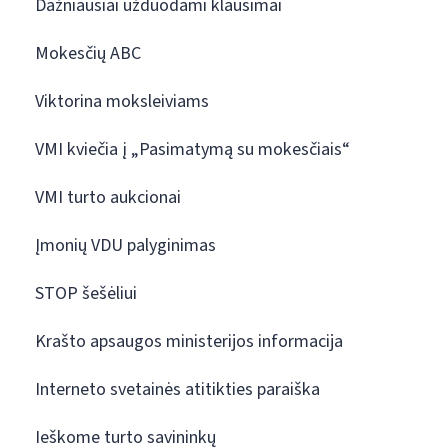
Dažniausiai užduodami klausimai
Mokesčių ABC
Viktorina moksleiviams
VMI kviečia į „Pasimatymą su mokesčiais“
VMI turto aukcionai
Įmonių VDU palyginimas
STOP šešėliui
Krašto apsaugos ministerijos informacija
Interneto svetainės atitikties paraiška
Ieškome turto savininkų