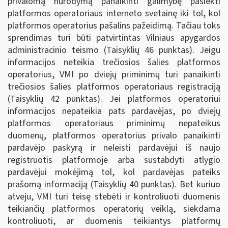
privalomą nurodymą panaikinti galimybę pasiekti
platformos operatoriaus interneto svetainę iki tol, kol
platformos operatorius pašalins pažeidimą. Tačiau toks
sprendimas turi būti patvirtintas Vilniaus apygardos
administracinio teismo (Taisyklių 46 punktas). Jeigu
informacijos neteikia trečiosios šalies platformos
operatorius, VMI po dviejų priminimų turi panaikinti
trečiosios šalies platformos operatoriaus registraciją
(Taisyklių 42 punktas). Jei platformos operatoriui
informacijos nepateikia pats pardavėjas, po dviejų
platformos operatoriaus priminimų nepateikus
duomenų, platformos operatorius privalo panaikinti
pardavėjo paskyrą ir neleisti pardavėjui iš naujo
registruotis platformoje arba sustabdyti atlygio
pardavėjui mokėjimą tol, kol pardavėjas pateiks
prašomą informaciją (Taisyklių 40 punktas). Bet kuriuo
atveju, VMI turi teisę stebėti ir kontroliuoti duomenis
teikiančių platformos operatorių veiklą, siekdama
kontroliuoti, ar duomenis teikiantys platformų