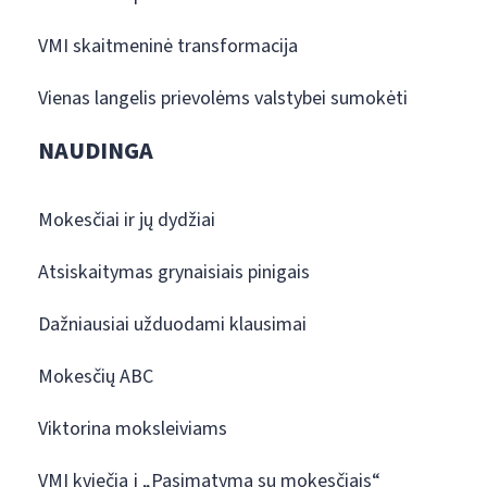
VMI skaitmeninė transformacija
Vienas langelis prievolėms valstybei sumokėti
NAUDINGA
Mokesčiai ir jų dydžiai
Atsiskaitymas grynaisiais pinigais
Dažniausiai užduodami klausimai
Mokesčių ABC
Viktorina moksleiviams
VMI kviečia į „Pasimatymą su mokesčiais“