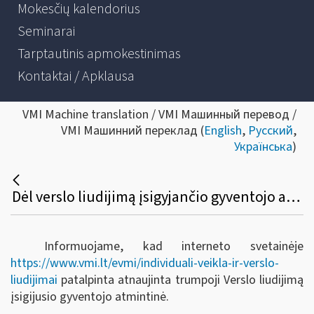
Mokesčių kalendorius
Seminarai
Tarptautinis apmokestinimas
Kontaktai / Apklausa
VMI Machine translation / VMI Машинный перевод /
VMI Машинний переклад (
English
,
Русский
,
Українська
)
Dėl verslo liudijimą įsigyjančio gyventojo atmintinės (trumposios) atnaujinimo
Informuojame, kad interneto svetainėje
https://www.vmi.lt/evmi/individuali-veikla-ir-verslo-
liudijimai
patalpinta atnaujinta trumpoji Verslo liudijimą
įsigijusio gyventojo atmintinė.