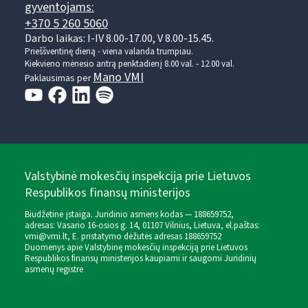
gyventojams:
+370 5 260 5060
Darbo laikas: I-IV 8.00-17.00, V 8.00-15.45.
Prieššventinę dieną - viena valanda trumpiau.
Kiekvieno mėnesio antrą penktadienį 8.00 val. - 12.00 val.
Mano VMI
Paklausimas per
Valstybinė mokesčių inspekcija prie Lietuvos
Respublikos finansų ministerijos
Biudžetinė įstaiga. Juridinio asmens kodas — 188659752,
adresas: Vasario 16-osios g. 14, 01107 Vilnius, Lietuva, el.paštas:
vmi@vmi.lt
, E. pristatymo dėžutės adresas 188659752
Duomenys apie Valstybinę mokesčių inspekciją prie Lietuvos
Respublikos finansų ministerijos kaupiami ir saugomi Juridinių
asmenų registre