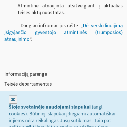
Atmintinė atnaujinta atsižvelgiant į aktualias
teisės aktų nuostatas.
Daugiau infromacijos rašte „
Dėl verslo liudijimą
įsigyjančio gyventojo atmintinės (trumposios)
atnaujinimo
“.
Informaciją parengė
Teisės departamentas
Uždaryti
Šioje svetainėje naudojami slapukai
(angl.
cookies). Būtinieji slapukai įdiegiami automatiškai
ir jiems nėra reikalingas Jūsų sutikimas. Taip pat