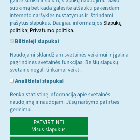
galite sutikti ir su kitų slapukų naudojimu. Savo
sutikimą bet kada galėsite atšaukti pakeisdami
interneto naršyklės nustatymus ir ištrindami
įrašytus slapukus. Daugiau informacijos
Slapukų
politika
;
Privatumo politika.
Būtinieji slapukai
Naudojami sklandžiam svetainės veikimui ir įgalina
pagrindines svetainės funkcijas. Be šių slapukų
svetainė negali tinkamai veikti.
Analitiniai slapukai
Renka statistinę informaciją apie svetainės
naudojimą ir naudojami Jūsų naršymo patirties
gerinimui.
PATVIRTINTI
Visus slapukus