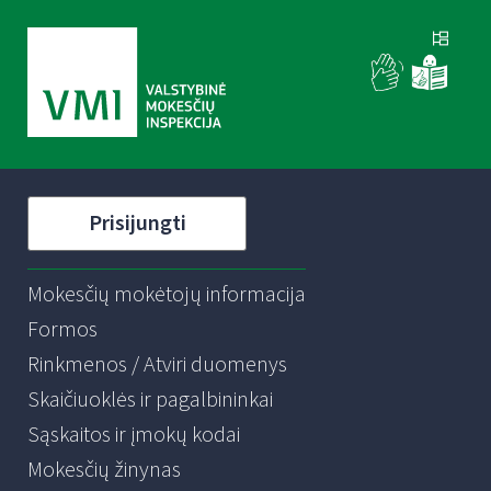
Prisijungti
Mokesčių mokėtojų informacija
Formos
Rinkmenos / Atviri duomenys
Skaičiuoklės ir pagalbininkai
Sąskaitos ir įmokų kodai
Mokesčių žinynas