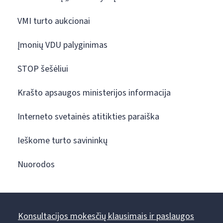
VMI turto aukcionai
Įmonių VDU palyginimas
STOP šešėliui
Krašto apsaugos ministerijos informacija
Interneto svetainės atitikties paraiška
Ieškome turto savininkų
Nuorodos
Konsultacijos mokesčių klausimais ir paslaugos