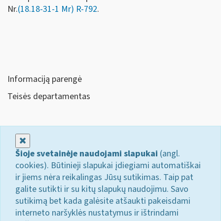
Nr.
(18.18-31-1 Mr) R-792
.
Informaciją parengė
Teisės departamentas
Uždaryti
Šioje svetainėje naudojami slapukai
(angl.
cookies). Būtinieji slapukai įdiegiami automatiškai
ir jiems nėra reikalingas Jūsų sutikimas. Taip pat
galite sutikti ir su kitų slapukų naudojimu. Savo
sutikimą bet kada galėsite atšaukti pakeisdami
interneto naršyklės nustatymus ir ištrindami