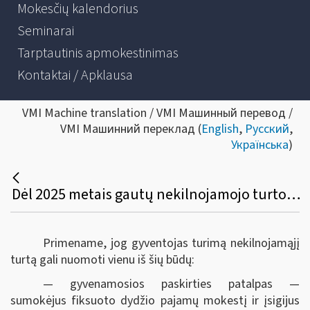
Mokesčių kalendorius
Seminarai
Tarptautinis apmokestinimas
Kontaktai / Apklausa
VMI Machine translation / VMI Машинный перевод /
VMI Машинний переклад (
English
,
Русский
,
Українська
)
Dėl 2025 metais gautų nekilnojamojo turto nuomos pajamų apmokestinimo tvarkos
Primename, jog gyventojas turimą nekilnojamąjį
turtą gali nuomoti vienu iš šių būdų:
— gyvenamosios paskirties patalpas —
sumokėjus fiksuoto dydžio pajamų mokestį ir įsigijus