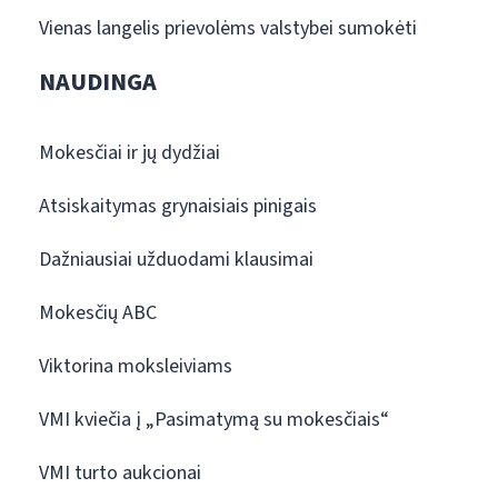
Vienas langelis prievolėms valstybei sumokėti
NAUDINGA
Mokesčiai ir jų dydžiai
Atsiskaitymas grynaisiais pinigais
Dažniausiai užduodami klausimai
Mokesčių ABC
Viktorina moksleiviams
VMI kviečia į „Pasimatymą su mokesčiais“
VMI turto aukcionai