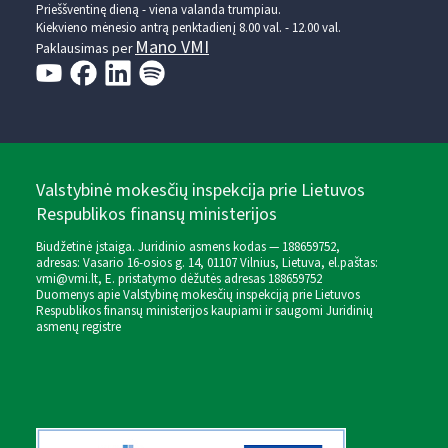
Prieššventinę dieną - viena valanda trumpiau.
Kiekvieno mėnesio antrą penktadienį 8.00 val. - 12.00 val.
Mano VMI
Paklausimas per
Valstybinė mokesčių inspekcija prie Lietuvos
Respublikos finansų ministerijos
Biudžetinė įstaiga. Juridinio asmens kodas — 188659752,
adresas: Vasario 16-osios g. 14, 01107 Vilnius, Lietuva, el.paštas:
vmi@vmi.lt
, E. pristatymo dėžutės adresas 188659752
Duomenys apie Valstybinę mokesčių inspekciją prie Lietuvos
Respublikos finansų ministerijos kaupiami ir saugomi Juridinių
asmenų registre