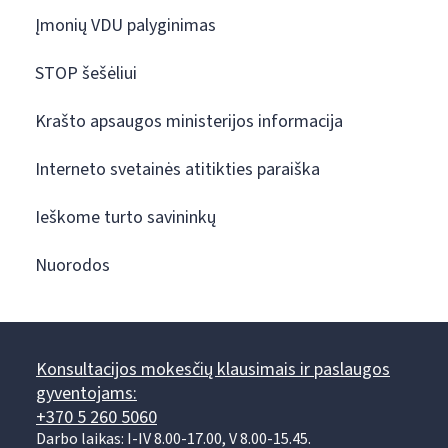
Įmonių VDU palyginimas
STOP šešėliui
Krašto apsaugos ministerijos informacija
Interneto svetainės atitikties paraiška
Ieškome turto savininkų
Nuorodos
Konsultacijos mokesčių klausimais ir paslaugos
gyventojams:
+370 5 260 5060
Darbo laikas: I-IV 8.00-17.00, V 8.00-15.45.