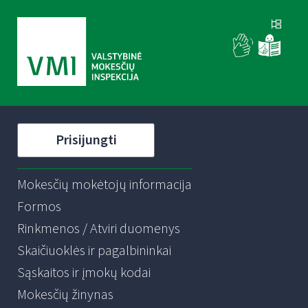
Prisijungti
Mokesčių mokėtojų informacija
Formos
Rinkmenos / Atviri duomenys
Skaičiuoklės ir pagalbininkai
Sąskaitos ir įmokų kodai
Mokesčių žinynas