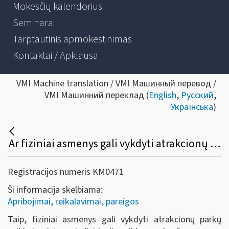
Mokesčių kalendorius
Seminarai
Tarptautinis apmokestinimas
Kontaktai / Apklausa
VMI Machine translation / VMI Машинный перевод /
VMI Машинний переклад (
English
,
Русский
,
Українська
)
Ar fiziniai asmenys gali vykdyti atrakcionų parkų veiklą neįsteigę juridinio asmens?
Registracijos numeris KM0471
Ši informacija skelbiama:
Apribojimai, reikalavimai, pareigos
Taip, fiziniai asmenys gali vykdyti
atrakcionų parkų