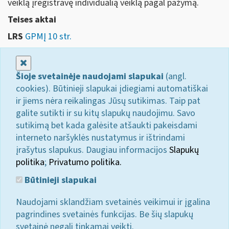
veiklą įregistravę individualią veiklą pagal pažymą.
Teises aktai
LRS
GPMĮ 10 str.
Uždaryti
Šioje svetainėje naudojami slapukai
(angl.
cookies). Būtinieji slapukai įdiegiami automatiškai
ir jiems nėra reikalingas Jūsų sutikimas. Taip pat
galite sutikti ir su kitų slapukų naudojimu. Savo
sutikimą bet kada galėsite atšaukti pakeisdami
interneto naršyklės nustatymus ir ištrindami
įrašytus slapukus. Daugiau informacijos
Slapukų
politika
;
Privatumo politika.
Būtinieji slapukai
Naudojami sklandžiam svetainės veikimui ir įgalina
pagrindines svetainės funkcijas. Be šių slapukų
svetainė negali tinkamai veikti.