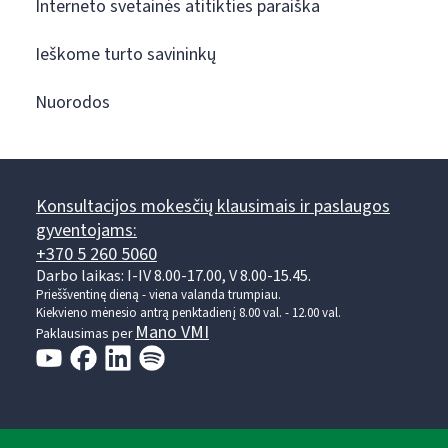
Interneto svetainės atitikties paraiška
Ieškome turto savininkų
Nuorodos
Konsultacijos mokesčių klausimais ir paslaugos
gyventojams:
+370 5 260 5060
Darbo laikas: I-IV 8.00-17.00, V 8.00-15.45.
Prieššventinę dieną - viena valanda trumpiau.
Kiekvieno mėnesio antrą penktadienį 8.00 val. - 12.00 val.
Mano VMI
Paklausimas per