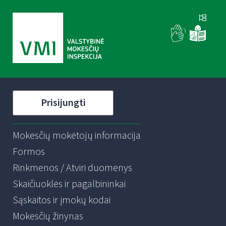
Prisijungti
Mokesčių mokėtojų informacija
Formos
Rinkmenos / Atviri duomenys
Skaičiuoklės ir pagalbininkai
Sąskaitos ir įmokų kodai
Mokesčių žinynas