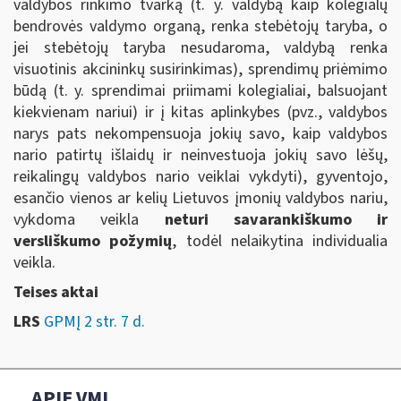
valdybos rinkimo tvarką (t. y. valdybą kaip kolegialų
bendrovės valdymo organą, renka stebėtojų taryba, o
jei stebėtojų taryba nesudaroma, valdybą renka
visuotinis akcininkų susirinkimas), sprendimų priėmimo
būdą (t. y. sprendimai priimami kolegialiai, balsuojant
kiekvienam nariui) ir į kitas aplinkybes (pvz., valdybos
narys pats nekompensuoja jokių savo, kaip valdybos
nario patirtų išlaidų ir neinvestuoja jokių savo lėšų,
reikalingų valdybos nario veiklai vykdyti), gyventojo,
esančio vienos ar kelių Lietuvos įmonių valdybos nariu,
vykdoma veikla
neturi savarankiškumo ir
versliškumo požymių
, todėl nelaikytina individualia
veikla.
Teises aktai
LRS
GPMĮ 2 str. 7 d.
APIE VMI