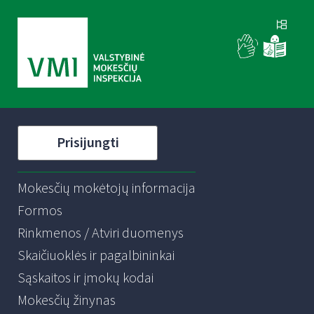
Prisijungti
Mokesčių mokėtojų informacija
Formos
Rinkmenos / Atviri duomenys
Skaičiuoklės ir pagalbininkai
Sąskaitos ir įmokų kodai
Mokesčių žinynas