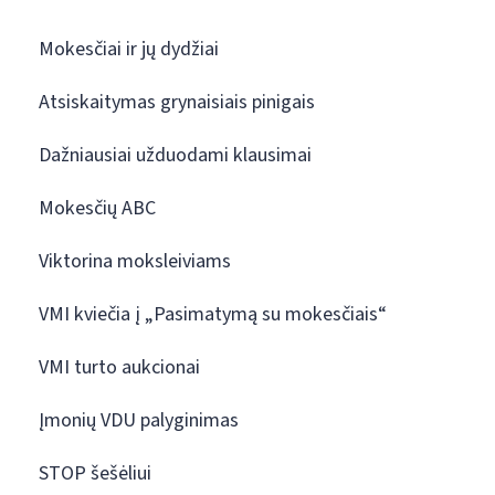
Mokesčiai ir jų dydžiai
Atsiskaitymas grynaisiais pinigais
Dažniausiai užduodami klausimai
Mokesčių ABC
Viktorina moksleiviams
VMI kviečia į „Pasimatymą su mokesčiais“
VMI turto aukcionai
Įmonių VDU palyginimas
STOP šešėliui