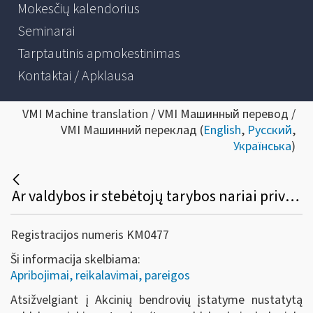
Mokesčių kalendorius
Seminarai
Tarptautinis apmokestinimas
Kontaktai / Apklausa
VMI Machine translation / VMI Машинный перевод /
VMI Машинний переклад (
English
,
Русский
,
Українська
)
Ar valdybos ir stebėtojų tarybos nariai privalo registruoti individualią veiklą?
Registracijos numeris KM0477
Ši informacija skelbiama:
Apribojimai, reikalavimai, pareigos
Atsižvelgiant į Akcinių bendrovių įstatyme nustatytą