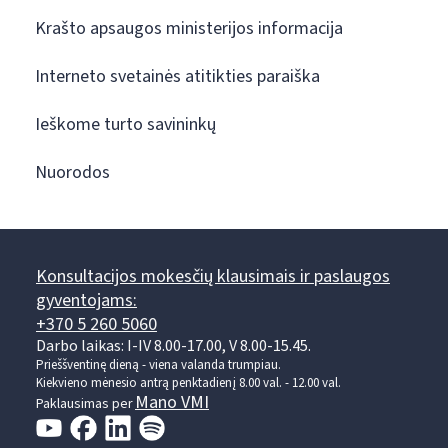
Krašto apsaugos ministerijos informacija
Interneto svetainės atitikties paraiška
Ieškome turto savininkų
Nuorodos
Konsultacijos mokesčių klausimais ir paslaugos
gyventojams:
+370 5 260 5060
Darbo laikas: I-IV 8.00-17.00, V 8.00-15.45.
Prieššventinę dieną - viena valanda trumpiau.
Kiekvieno mėnesio antrą penktadienį 8.00 val. - 12.00 val.
Mano VMI
Paklausimas per