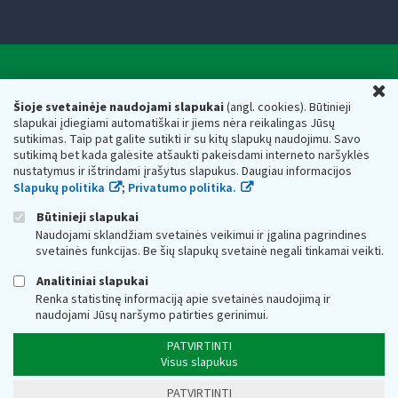
Valstybinė mokesčių inspekcija prie Lietuvos
U
Respublikos finansų ministerijos
Šioje svetainėje naudojami slapukai
(angl. cookies). Būtinieji
slapukai įdiegiami automatiškai ir jiems nėra reikalingas Jūsų
Biudžetinė įstaiga. Juridinio asmens kodas — 188659752,
sutikimas. Taip pat galite sutikti ir su kitų slapukų naudojimu. Savo
adresas: Vasario 16-osios g. 14, 01107 Vilnius, Lietuva, el.paštas:
sutikimą bet kada galėsite atšaukti pakeisdami interneto naršyklės
vmi@vmi.lt
, E. pristatymo dėžutės adresas 188659752
nustatymus ir ištrindami įrašytus slapukus. Daugiau informacijos
Duomenys apie Valstybinę mokesčių inspekciją prie Lietuvos
Slapukų politika
;
Privatumo politika.
Respublikos finansų ministerijos kaupiami ir saugomi Juridinių
asmenų registre
Būtinieji slapukai
Naudojami sklandžiam svetainės veikimui ir įgalina pagrindines
svetainės funkcijas. Be šių slapukų svetainė negali tinkamai veikti.
Analitiniai slapukai
Renka statistinę informaciją apie svetainės naudojimą ir
naudojami Jūsų naršymo patirties gerinimui.
PATVIRTINTI
Visus slapukus
PATVIRTINTI