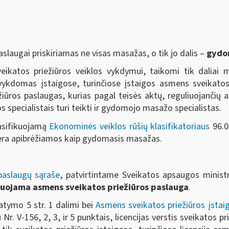
slaugai priskiriamas ne visas masažas, o tik jo dalis –
gydo
veikatos priežiūros veiklos vykdymui, taikomi tik daliai
ykdomas įstaigose, turinčiose įstaigos asmens sveikatos 
žiūros paslaugas, kurias pagal teisės aktų, reguliuojančių
os specialistais turi teikti ir gydomojo masažo specialistas.
lasifikuojamą
Ekonominės veiklos rūšių klasifikatoriaus
96.04
 nėra apibrėžiamos kaip gydomasis masažas.
paslaugų sąraše
, patvirtintame Sveikatos apsaugos minist
ijuojama asmens sveikatos priežiūros paslauga
.
atymo 5 str. 1 dalimi bei
Asmens sveikatos priežiūros įstaigų
 V-156, 2, 3, ir 5 punktais, licencijas verstis sveikatos prie