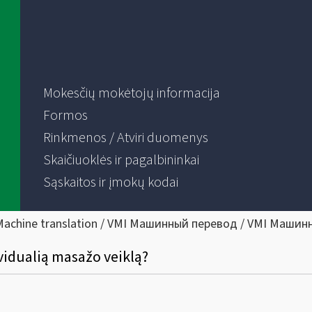
Mokesčių mokėtojų informacija
Formos
Rinkmenos / Atviri duomenys
Skaičiuoklės ir pagalbininkai
Sąskaitos ir įmokų kodai
Machine translation / VMI Машинный перевод / VMI Машин
ividualią masažo veiklą?