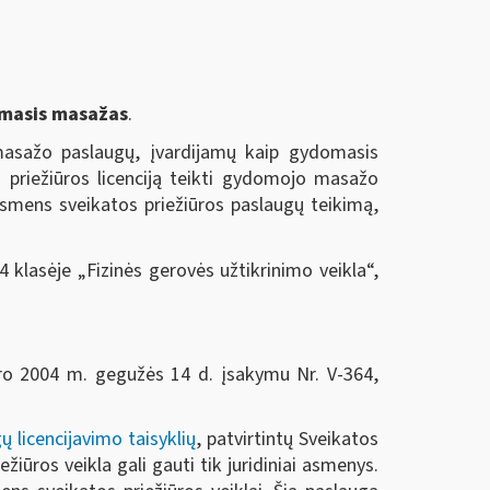
masis masažas
.
 masažo paslaugų, įvardijamų kaip gydomasis
priežiūros licenciją teikti gydomojo masažo
 asmens sveikatos priežiūros paslaugų teikimą,
 klasėje „Fizinės gerovės užtikrinimo veikla“,
ro 2004 m. gegužės 14 d. įsakymu Nr. V-364,
 licencijavimo taisyklių
, patvirtintų Sveikatos
žiūros veikla gali gauti tik juridiniai asmenys.