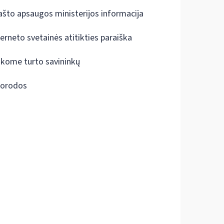
ašto apsaugos ministerijos informacija
terneto svetainės atitikties paraiška
škome turto savininkų
orodos