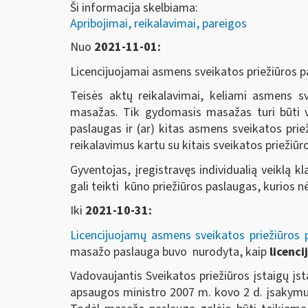
Ši informacija skelbiama:
Apribojimai, reikalavimai, pareigos
Nuo
2021-11-01:
Licencijuojamai asmens sveikatos priežiūros pa
Teisės aktų reikalavimai, keliami asmens s
masažas. Tik gydomasis masažas turi būti v
paslaugas ir (ar) kitas asmens sveikatos prie
reikalavimus kartu su kitais sveikatos priežiūr
Gyventojas, įregistravęs individualią veiklą k
gali teikti kūno priežiūros paslaugas, kurios
Iki
2021-10-31:
Licencijuojamų asmens sveikatos priežiūros 
masažo paslauga buvo nurodyta, kaip
licenc
Vadovaujantis Sveikatos priežiūros įstaigų įst
apsaugos ministro 2007 m. kovo 2 d. įsakymu Nr.