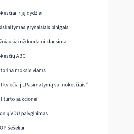
kesčiai ir jų dydžiai
siskaitymas grynaisiais pinigais
žniausiai užduodami klausimai
kesčių ABC
ktorina moksleiviams
I kviečia į „Pasimatymą su mokesčiais“
I turto aukcionai
onių VDU palyginimas
OP šešėliui