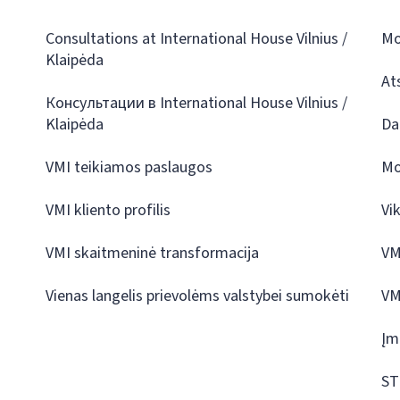
Consultations at International House Vilnius /
Mo
Klaipėda
At
Консультации в International House Vilnius /
Klaipėda
Da
VMI teikiamos paslaugos
Mo
VMI kliento profilis
Vi
VMI skaitmeninė transformacija
VM
Vienas langelis prievolėms valstybei sumokėti
VM
Įm
ST