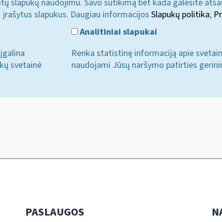
u kitų slapukų naudojimu. Savo sutikimą bet kada galėsite atš
i įrašytus slapukus. Daugiau informacijos
Slapukų politika
;
Pr
Analitiniai slapukai
įgalina
Renka statistinę informaciją apie svetai
ukų svetainė
naudojami Jūsų naršymo patirties gerini
PASLAUGOS
N