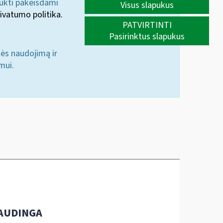
aukti pakeisdami
Visus slapukus
ivatumo politika.
PATVIRTINTI
Pasirinktus slapukus
nės naudojimą ir
mui.
AUDINGA