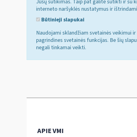
Jūsų sutikimas. Taip pat galite sutikti ir s
interneto naršyklės nustatymus ir ištrindam
Būtinieji slapukai
Naudojami sklandžiam svetainės veikimui ir 
pagrindines svetainės funkcijas. Be šių slap
negali tinkamai veikti.
APIE VMI