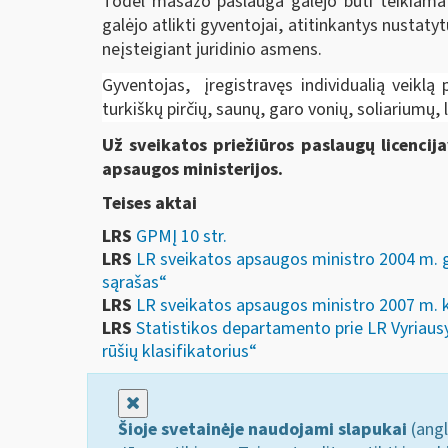
Todėl masažo paslauga gal
ėjo
būti teikiama 
gal
ėjo
atlikti gyventojai, atitinkantys nustaty
neįsteigiant juridinio asmens.
Gyventojas, įregistravęs individualią veiklą
turkiškų pirčių, saunų, garo vonių, soliariumų, 
Už sveikatos priežiūros paslaugų licencij
apsaugos ministerijos.
Teises aktai
LRS
GPMĮ 10 str.
LRS
LR sveikatos apsaugos ministro 2004 m. g
sąrašas“
LRS
LR sveikatos apsaugos ministro 2007 m. ko
LRS
Statistikos departamento prie LR Vyriausy
rūšių klasifikatorius“
Uždaryti
Šioje svetainėje naudojami slapukai
(angl