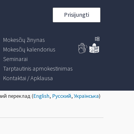
Prisijungti
Mokesčių žinynas
Mokesčių kalendorius
Seminarai
Tarptautinis apmokestinimas
Kontaktai / Apklausa
ний переклад (
English
,
Русский
,
Українська
)