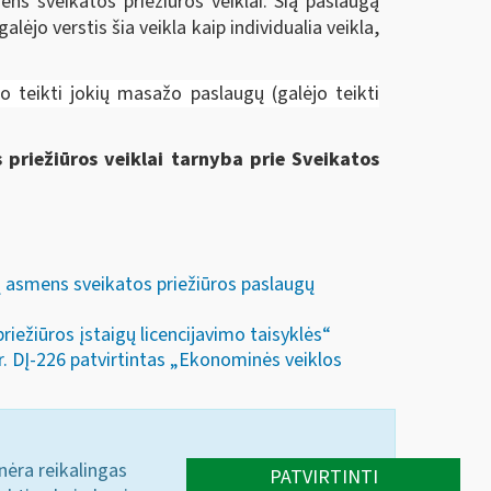
ens sveikatos priežiūros veiklai. Šią paslaugą
gal
ėjo
verstis šia veikla kaip individualia veikla,
o teikti jokių masažo paslaugų (galėjo teikti
 priežiūros veiklai tarnyba prie Sveikatos
ų asmens sveikatos priežiūros paslaugų
iežiūros įstaigų licencijavimo taisyklės“
r. DĮ-226 patvirtintas „Ekonominės veiklos
 nėra reikalingas
PATVIRTINTI