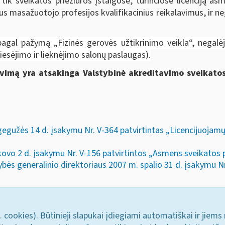
tik sveikatos priežiūros įstaigose, turinčiose licenciją asm
tus masažuotojo profesijos kvalifikacinius reikalavimus, ir ne
 pagal pažymą „Fizinės gerovės užtikrinimo veikla“, negalėj
liesėjimo ir lieknėjimo salonų paslaugas).
avimą yra atsakinga Valstybinė akreditavimo sveikatos
egužės 14 d. įsakymu Nr. V-364 patvirtintas „Licencijuojam
vo 2 d. įsakymu Nr. V-156 patvirtintos „Asmens sveikatos pr
bės generalinio direktoriaus 2007 m. spalio 31 d. įsakymu N
. cookies). Būtinieji slapukai įdiegiami automatiškai ir jiems