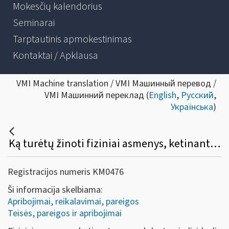
Mokesčių kalendorius
Seminarai
Tarptautinis apmokestinimas
Kontaktai / Apklausa
VMI Machine translation / VMI Машинный перевод /
VMI Машинний переклад (
English
,
Русский
,
Українська
)
Ką turėtų žinoti fiziniai asmenys, ketinantys vykdyti veiklą su tauriaisiais metalais ir brangakmeniais?
Registracijos numeris KM0476
Ši informacija skelbiama:
Apribojimai, reikalavimai, pareigos
Teisės, pareigos ir apribojimai