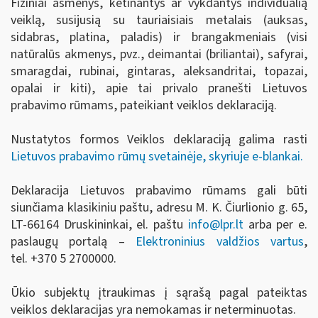
Fiziniai asmenys, ketinantys ar vykdantys individualią
veiklą, susijusią su tauriaisiais metalais (auksas,
sidabras, platina, paladis) ir brangakmeniais (visi
natūralūs akmenys, pvz., deimantai (briliantai), safyrai,
smaragdai, rubinai, gintaras, aleksandritai, topazai,
opalai ir kiti), apie tai privalo pranešti Lietuvos
prabavimo rūmams, pateikiant veiklos deklaraciją.
Nustatytos formos Veiklos deklaraciją galima rasti
Lietuvos prabavimo rūmų svetainėje, skyriuje e-blankai.
Deklaracija Lietuvos prabavimo rūmams gali būti
siunčiama klasikiniu paštu, adresu M. K. Čiurlionio g. 65,
LT-66164 Druskininkai, el. paštu
info
@lpr.lt
arba per e.
paslaugų portalą –
Elektroninius valdžios vartus
,
tel.
+370 5 2700000.
Ūkio subjektų įtraukimas į sąrašą pagal pateiktas
veiklos deklaracijas yra nemokamas ir neterminuotas.