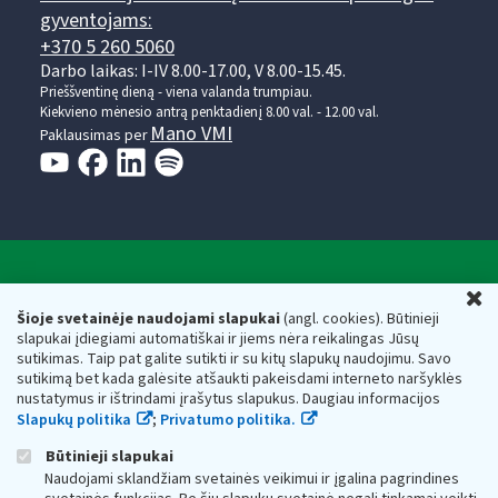
gyventojams:
+370 5 260 5060
Darbo laikas: I-IV 8.00-17.00, V 8.00-15.45.
Prieššventinę dieną - viena valanda trumpiau.
Kiekvieno mėnesio antrą penktadienį 8.00 val. - 12.00 val.
Mano VMI
Paklausimas per
Valstybinė mokesčių inspekcija prie Lietuvos
U
Respublikos finansų ministerijos
Šioje svetainėje naudojami slapukai
(angl. cookies). Būtinieji
slapukai įdiegiami automatiškai ir jiems nėra reikalingas Jūsų
Biudžetinė įstaiga. Juridinio asmens kodas — 188659752,
sutikimas. Taip pat galite sutikti ir su kitų slapukų naudojimu. Savo
adresas: Vasario 16-osios g. 14, 01107 Vilnius, Lietuva, el.paštas:
sutikimą bet kada galėsite atšaukti pakeisdami interneto naršyklės
vmi@vmi.lt
, E. pristatymo dėžutės adresas 188659752
nustatymus ir ištrindami įrašytus slapukus. Daugiau informacijos
Duomenys apie Valstybinę mokesčių inspekciją prie Lietuvos
Slapukų politika
;
Privatumo politika.
Respublikos finansų ministerijos kaupiami ir saugomi Juridinių
asmenų registre
Būtinieji slapukai
Naudojami sklandžiam svetainės veikimui ir įgalina pagrindines