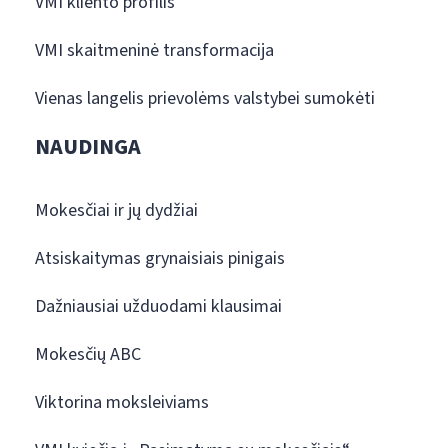
VMI kliento profilis
VMI skaitmeninė transformacija
Vienas langelis prievolėms valstybei sumokėti
NAUDINGA
Mokesčiai ir jų dydžiai
Atsiskaitymas grynaisiais pinigais
Dažniausiai užduodami klausimai
Mokesčių ABC
Viktorina moksleiviams