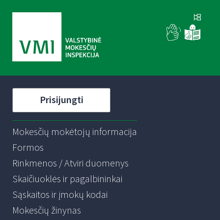
Prisijungti
Mokesčių mokėtojų informacija
Formos
Rinkmenos / Atviri duomenys
Skaičiuoklės ir pagalbininkai
Sąskaitos ir įmokų kodai
Mokesčių žinynas