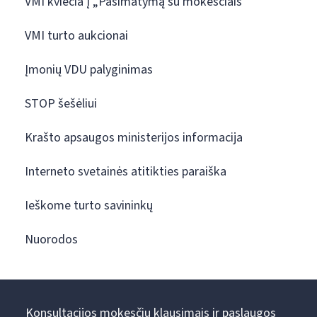
VMI kviečia į „Pasimatymą su mokesčiais“
VMI turto aukcionai
Įmonių VDU palyginimas
STOP šešėliui
Krašto apsaugos ministerijos informacija
Interneto svetainės atitikties paraiška
Ieškome turto savininkų
Nuorodos
Konsultacijos mokesčių klausimais ir paslaugos