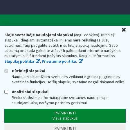
Valstybinė mokesčių inspekcija prie Lietuvos
U
Respublikos finansų ministerijos
Šioje svetainėje naudojami slapukai
(angl. cookies). Būtinieji
slapukai įdiegiami automatiškai ir jiems nėra reikalingas Jūsų
Biudžetinė įstaiga. Juridinio asmens kodas — 188659752,
sutikimas. Taip pat galite sutikti ir su kitų slapukų naudojimu. Savo
adresas: Vasario 16-osios g. 14, 01107 Vilnius, Lietuva, el.paštas:
sutikimą bet kada galėsite atšaukti pakeisdami interneto naršyklės
vmi@vmi.lt
, E. pristatymo dėžutės adresas 188659752
nustatymus ir ištrindami įrašytus slapukus. Daugiau informacijos
Duomenys apie Valstybinę mokesčių inspekciją prie Lietuvos
Slapukų politika
;
Privatumo politika.
Respublikos finansų ministerijos kaupiami ir saugomi Juridinių
asmenų registre
Būtinieji slapukai
Naudojami sklandžiam svetainės veikimui ir įgalina pagrindines
svetainės funkcijas. Be šių slapukų svetainė negali tinkamai veikti.
Analitiniai slapukai
Renka statistinę informaciją apie svetainės naudojimą ir
naudojami Jūsų naršymo patirties gerinimui.
PATVIRTINTI
Visus slapukus
PATVIRTINTI