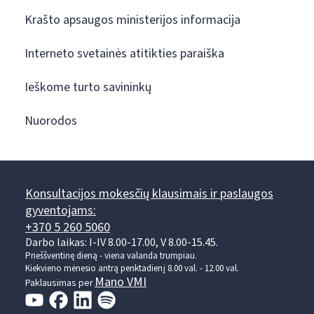
Krašto apsaugos ministerijos informacija
Interneto svetainės atitikties paraiška
Ieškome turto savininkų
Nuorodos
Konsultacijos mokesčių klausimais ir paslaugos
gyventojams:
+370 5 260 5060
Darbo laikas: I-IV 8.00-17.00, V 8.00-15.45.
Prieššventinę dieną - viena valanda trumpiau.
Kiekvieno mėnesio antrą penktadienį 8.00 val. - 12.00 val.
Mano VMI
Paklausimas per