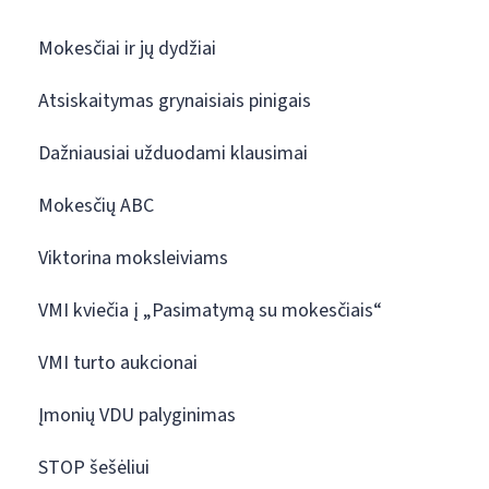
Mokesčiai ir jų dydžiai
Atsiskaitymas grynaisiais pinigais
Dažniausiai užduodami klausimai
Mokesčių ABC
Viktorina moksleiviams
VMI kviečia į „Pasimatymą su mokesčiais“
VMI turto aukcionai
Įmonių VDU palyginimas
STOP šešėliui