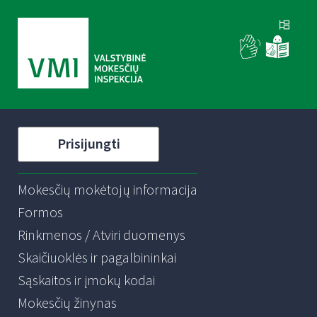
Prisijungti
Mokesčių mokėtojų informacija
Formos
Rinkmenos / Atviri duomenys
Skaičiuoklės ir pagalbininkai
Sąskaitos ir įmokų kodai
Mokesčių žinynas