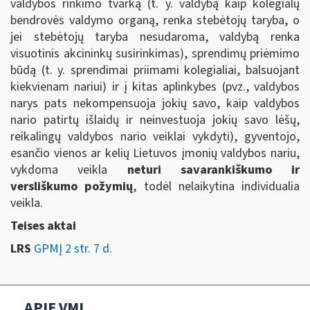
valdybos rinkimo tvarką (t. y. valdybą kaip kolegialų
bendrovės valdymo organą, renka stebėtojų taryba, o
jei stebėtojų taryba nesudaroma, valdybą renka
visuotinis akcininkų susirinkimas), sprendimų priėmimo
būdą (t. y. sprendimai priimami kolegialiai, balsuojant
kiekvienam nariui) ir į kitas aplinkybes (pvz., valdybos
narys pats nekompensuoja jokių savo, kaip valdybos
nario patirtų išlaidų ir neinvestuoja jokių savo lėšų,
reikalingų valdybos nario veiklai vykdyti), gyventojo,
esančio vienos ar kelių Lietuvos įmonių valdybos nariu,
vykdoma veikla
neturi savarankiškumo ir
versliškumo požymių
, todėl nelaikytina individualia
veikla.
Teises aktai
LRS
GPMĮ 2 str. 7 d.
APIE VMI