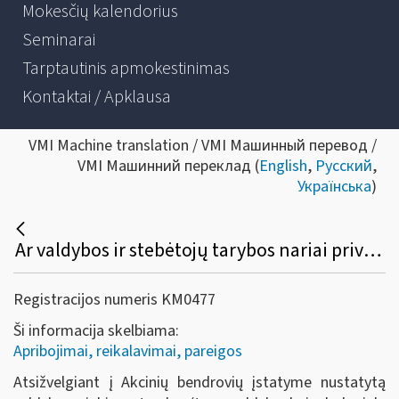
Mokesčių kalendorius
Seminarai
Tarptautinis apmokestinimas
Kontaktai / Apklausa
VMI Machine translation / VMI Машинный перевод /
VMI Машинний переклад (
English
,
Русский
,
Українська
)
Ar valdybos ir stebėtojų tarybos nariai privalo registruoti individualią veiklą?
Registracijos numeris KM0477
Ši informacija skelbiama:
Apribojimai, reikalavimai, pareigos
Atsižvelgiant į Akcinių bendrovių įstatyme nustatytą