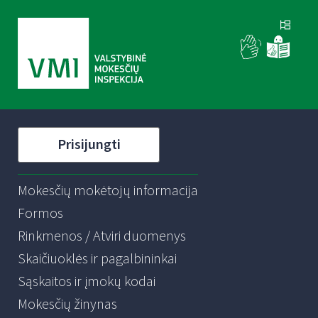
Prisijungti
Mokesčių mokėtojų informacija
Formos
Rinkmenos / Atviri duomenys
Skaičiuoklės ir pagalbininkai
Sąskaitos ir įmokų kodai
Mokesčių žinynas