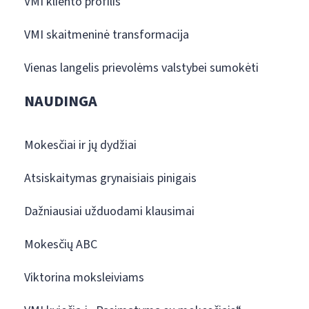
VMI kliento profilis
VMI skaitmeninė transformacija
Vienas langelis prievolėms valstybei sumokėti
NAUDINGA
Mokesčiai ir jų dydžiai
Atsiskaitymas grynaisiais pinigais
Dažniausiai užduodami klausimai
Mokesčių ABC
Viktorina moksleiviams