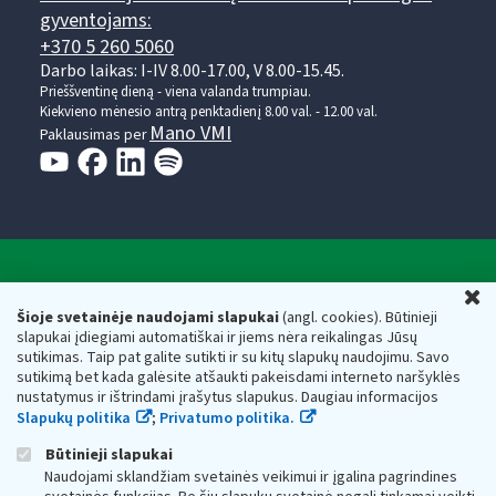
gyventojams:
+370 5 260 5060
Darbo laikas: I-IV 8.00-17.00, V 8.00-15.45.
Prieššventinę dieną - viena valanda trumpiau.
Kiekvieno mėnesio antrą penktadienį 8.00 val. - 12.00 val.
Mano VMI
Paklausimas per
Valstybinė mokesčių inspekcija prie Lietuvos
U
Respublikos finansų ministerijos
Šioje svetainėje naudojami slapukai
(angl. cookies). Būtinieji
slapukai įdiegiami automatiškai ir jiems nėra reikalingas Jūsų
Biudžetinė įstaiga. Juridinio asmens kodas — 188659752,
sutikimas. Taip pat galite sutikti ir su kitų slapukų naudojimu. Savo
adresas: Vasario 16-osios g. 14, 01107 Vilnius, Lietuva, el.paštas:
sutikimą bet kada galėsite atšaukti pakeisdami interneto naršyklės
vmi@vmi.lt
, E. pristatymo dėžutės adresas 188659752
nustatymus ir ištrindami įrašytus slapukus. Daugiau informacijos
Duomenys apie Valstybinę mokesčių inspekciją prie Lietuvos
Slapukų politika
;
Privatumo politika.
Respublikos finansų ministerijos kaupiami ir saugomi Juridinių
asmenų registre
Būtinieji slapukai
Naudojami sklandžiam svetainės veikimui ir įgalina pagrindines