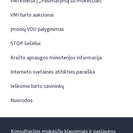
VMI kviečia į „Pasimatymą su mokesčiais“
VMI turto aukcionai
Įmonių VDU palyginimas
STOP šešėliui
Krašto apsaugos ministerijos informacija
Interneto svetainės atitikties paraiška
Ieškome turto savininkų
Nuorodos
Konsultacijos mokesčių klausimais ir paslaugos