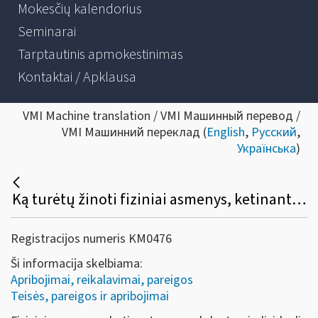
Mokesčių kalendorius
Seminarai
Tarptautinis apmokestinimas
Kontaktai / Apklausa
VMI Machine translation / VMI Машинный перевод /
VMI Машинний переклад (
English
,
Русский
,
Українська
)
Ką turėtų žinoti fiziniai asmenys, ketinantys vykdyti veiklą su tauriaisiais metalais ir brangakmeniais?
Registracijos numeris KM0476
Ši informacija skelbiama:
Apribojimai, reikalavimai, pareigos
Teisės, pareigos ir apribojimai