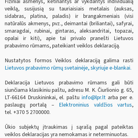
Fiziniai asmenys, ketinantys ar vykdantys individualią
veiklą, susijusią su tauriaisiais metalais (auksas,
sidabras, platina, paladis) ir brangakmeniais (visi
natūralūs akmenys, pvz., deimantai (briliantai), safyrai,
smaragdai, rubinai, gintaras, aleksandritai, topazai,
opalai ir kiti), apie tai privalo pranešti Lietuvos
prabavimo rūmams, pateikiant veiklos deklaraciją.
Nustatytos formos Veiklos deklaraciją galima rasti
Lietuvos prabavimo rūmų svetainėje, skyriuje e-blankai.
Deklaracija Lietuvos prabavimo rūmams gali būti
siunčiama klasikiniu paštu, adresu M. K. Čiurlionio g. 65,
LT-66164 Druskininkai, el. paštu
info
@lpr.lt
arba per e.
paslaugų portalą –
Elektroninius valdžios vartus
,
tel.
+370 5 2700000.
Ūkio subjektų įtraukimas į sąrašą pagal pateiktas
veiklos deklaracijas yra nemokamas ir neterminuotas.