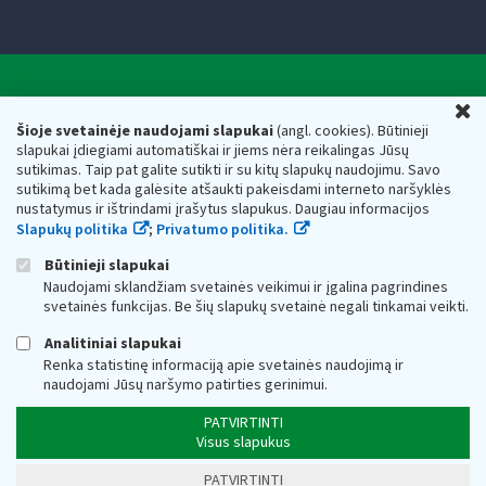
Valstybinė mokesčių inspekcija prie Lietuvos
U
Respublikos finansų ministerijos
Šioje svetainėje naudojami slapukai
(angl. cookies). Būtinieji
slapukai įdiegiami automatiškai ir jiems nėra reikalingas Jūsų
Biudžetinė įstaiga. Juridinio asmens kodas — 188659752,
sutikimas. Taip pat galite sutikti ir su kitų slapukų naudojimu. Savo
adresas: Vasario 16-osios g. 14, 01107 Vilnius, Lietuva, el.paštas:
sutikimą bet kada galėsite atšaukti pakeisdami interneto naršyklės
vmi@vmi.lt
, E. pristatymo dėžutės adresas 188659752
nustatymus ir ištrindami įrašytus slapukus. Daugiau informacijos
Duomenys apie Valstybinę mokesčių inspekciją prie Lietuvos
Slapukų politika
;
Privatumo politika.
Respublikos finansų ministerijos kaupiami ir saugomi Juridinių
asmenų registre
Būtinieji slapukai
Naudojami sklandžiam svetainės veikimui ir įgalina pagrindines
svetainės funkcijas. Be šių slapukų svetainė negali tinkamai veikti.
Analitiniai slapukai
Renka statistinę informaciją apie svetainės naudojimą ir
naudojami Jūsų naršymo patirties gerinimui.
PATVIRTINTI
Visus slapukus
PATVIRTINTI