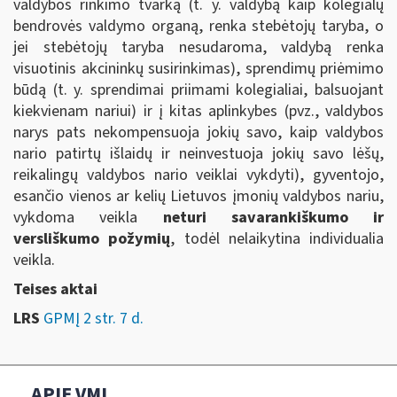
valdybos rinkimo tvarką (t. y. valdybą kaip kolegialų
bendrovės valdymo organą, renka stebėtojų taryba, o
jei stebėtojų taryba nesudaroma, valdybą renka
visuotinis akcininkų susirinkimas), sprendimų priėmimo
būdą (t. y. sprendimai priimami kolegialiai, balsuojant
kiekvienam nariui) ir į kitas aplinkybes (pvz., valdybos
narys pats nekompensuoja jokių savo, kaip valdybos
nario patirtų išlaidų ir neinvestuoja jokių savo lėšų,
reikalingų valdybos nario veiklai vykdyti), gyventojo,
esančio vienos ar kelių Lietuvos įmonių valdybos nariu,
vykdoma veikla
neturi savarankiškumo ir
versliškumo požymių
, todėl nelaikytina individualia
veikla.
Teises aktai
LRS
GPMĮ 2 str. 7 d.
APIE VMI