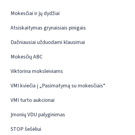
Mokesčiai ir jų dydžiai
Atsiskaitymas grynaisiais pinigais
Dažniausiai užduodami klausimai
Mokesčių ABC
Viktorina moksleiviams
VMI kviečia į „Pasimatymą su mokesčiais“
VMI turto aukcionai
Įmonių VDU palyginimas
STOP šešėliui