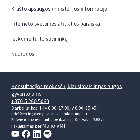
Krašto apsaugos ministerijos informacija
Interneto svetainės atitikties paraiška
Ieškome turto savininkų
Nuorodos
Konsultacijos mokesčių klausimais ir paslaugos
gyventojams:
+370 5 260 5060
Darbo laikas: I-IV 8.00-17.00, V 8.00-15.45.
Prieššventinę dieną - viena valanda trumpiau.
Kiekvieno mėnesio antrą penktadienį 8.00 val. - 12.00 val.
Mano VMI
Paklausimas per