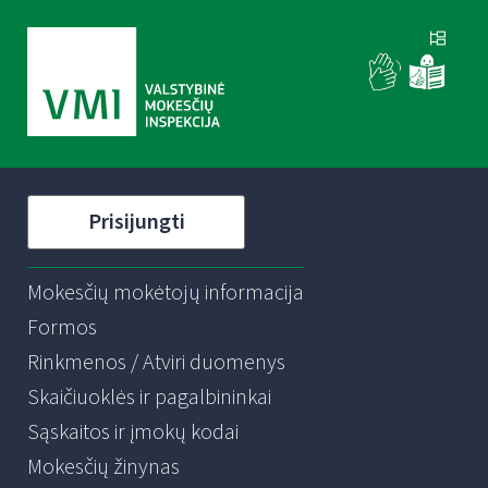
Prisijungti
Mokesčių mokėtojų informacija
Formos
Rinkmenos / Atviri duomenys
Skaičiuoklės ir pagalbininkai
Sąskaitos ir įmokų kodai
Mokesčių žinynas