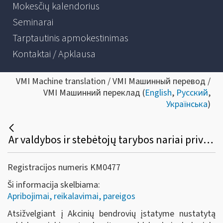
Mokesčių kalendorius
Seminarai
Tarptautinis apmokestinimas
Kontaktai / Apklausa
VMI Machine translation / VMI Машинный перевод /
VMI Машинний переклад (
English
,
Русский
,
Українська
)
Ar valdybos ir stebėtojų tarybos nariai privalo registruoti individualią veiklą?
Registracijos numeris KM0477
Ši informacija skelbiama:
Apribojimai, reikalavimai, pareigos
Atsižvelgiant į Akcinių bendrovių įstatyme nustatytą