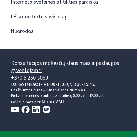
Interneto svetainės atitikties paraiška
Ieškome turto savininkų
Nuorodos
Konsultacijos mokesčių klausimais ir paslaugos
gyventojams:
+370 5 260 5060
Darbo laikas: I-IV 8.00-17.00, V 8.00-15.45.
Prieššventinę dieną - viena valanda trumpiau.
Kiekvieno mėnesio antrą penktadienį 8.00 val. - 12.00 val.
Mano VMI
Paklausimas per