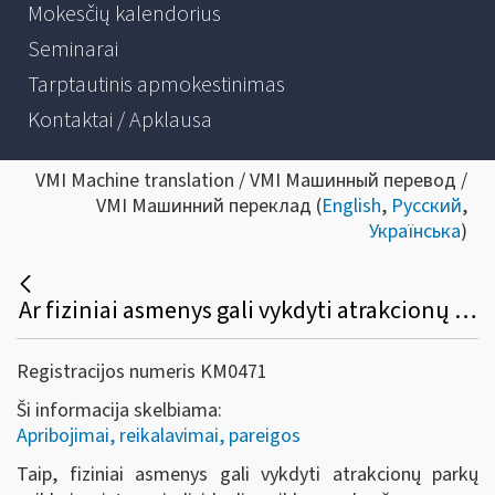
Mokesčių kalendorius
Seminarai
Tarptautinis apmokestinimas
Kontaktai / Apklausa
VMI Machine translation / VMI Машинный перевод /
VMI Машинний переклад (
English
,
Русский
,
Українська
)
Ar fiziniai asmenys gali vykdyti atrakcionų parkų veiklą neįsteigę juridinio asmens?
Registracijos numeris KM0471
Ši informacija skelbiama:
Apribojimai, reikalavimai, pareigos
Taip, fiziniai asmenys gali vykdyti
atrakcionų parkų