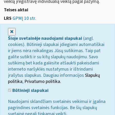
veiklą įregistravę individualią veiklą pagal pažymą.
Teises aktai
LRS
GPMĮ 10 str.
Uždaryti
Šioje svetainėje naudojami slapukai
(angl.
cookies). Būtinieji slapukai įdiegiami automatiškai
ir jiems nėra reikalingas Jūsų sutikimas. Taip pat
galite sutikti ir su kitų slapukų naudojimu. Savo
sutikimą bet kada galėsite atšaukti pakeisdami
interneto naršyklės nustatymus ir ištrindami
įrašytus slapukus. Daugiau informacijos
Slapukų
politika
;
Privatumo politika.
Būtinieji slapukai
Naudojami sklandžiam svetainės veikimui ir įgalina
pagrindines svetainės funkcijas. Be šių slapukų
svetainė negali tinkamai veikti.