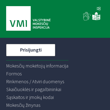
Prisijungti
Mokesčių mokėtojų informacija
Formos
Rinkmenos / Atviri duomenys
Skaičiuoklės ir pagalbininkai
Sąskaitos ir įmokų kodai
Mokesčių žinynas